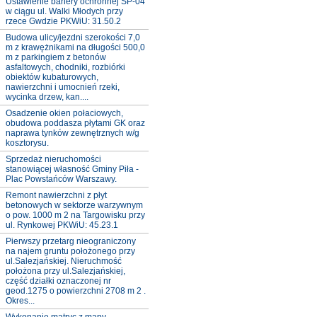
Ustawienie bariery ochronnej SP-04
w ciągu ul. Walki Młodych przy
rzece Gwdzie PKWiU: 31.50.2
Budowa ulicy/jezdni szerokości 7,0
m z krawężnikami na długości 500,0
m z parkingiem z betonów
asfaltowych, chodniki, rozbiórki
obiektów kubaturowych,
nawierzchni i umocnień rzeki,
wycinka drzew, kan....
Osadzenie okien połaciowych,
obudowa poddasza płytami GK oraz
naprawa tynków zewnętrznych w/g
kosztorysu.
Sprzedaż nieruchomości
stanowiącej własność Gminy Piła -
Plac Powstańców Warszawy.
Remont nawierzchni z płyt
betonowych w sektorze warzywnym
o pow. 1000 m 2 na Targowisku przy
ul. Rynkowej PKWiU: 45.23.1
Pierwszy przetarg nieograniczony
na najem gruntu położonego przy
ul.Salezjańskiej. Nieruchmość
położona przy ul.Salezjańskiej,
część działki oznaczonej nr
geod.1275 o powierzchni 2708 m 2 .
Okres...