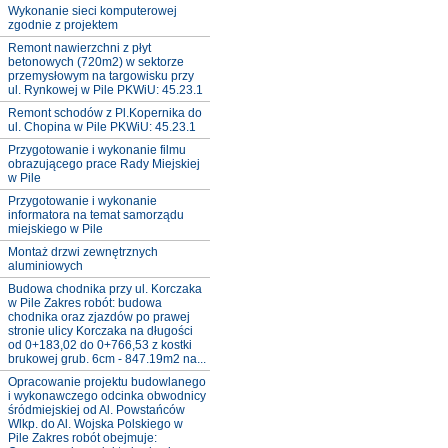
Wykonanie sieci komputerowej
zgodnie z projektem
Remont nawierzchni z płyt
betonowych (720m2) w sektorze
przemysłowym na targowisku przy
ul. Rynkowej w Pile PKWiU: 45.23.1
Remont schodów z Pl.Kopernika do
ul. Chopina w Pile PKWiU: 45.23.1
Przygotowanie i wykonanie filmu
obrazującego prace Rady Miejskiej
w Pile
Przygotowanie i wykonanie
informatora na temat samorządu
miejskiego w Pile
Montaż drzwi zewnętrznych
aluminiowych
Budowa chodnika przy ul. Korczaka
w Pile Zakres robót: budowa
chodnika oraz zjazdów po prawej
stronie ulicy Korczaka na długości
od 0+183,02 do 0+766,53 z kostki
brukowej grub. 6cm - 847.19m2 na...
Opracowanie projektu budowlanego
i wykonawczego odcinka obwodnicy
śródmiejskiej od Al. Powstańców
Wlkp. do Al. Wojska Polskiego w
Pile Zakres robót obejmuje: