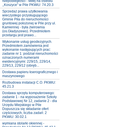
Niepodległości - Miłej na osiedlu
,,Koszyce" w Pile PKWiU: 74.20.3
Sprzedaż prawa użytkowania
wieczystego przysługującego
Gminie Piła do nieruchomości
gruntowej położonej w Pile przy ul.
Kamiennej - była żwirownia
(os.Gładyszewo). Przedmiotem
przetargu jest prawo...
Wykonanie usług geodezyjnych.
Przedmiotem zamówienia jest
wykonanie następujących prac:
zadanie nr 1: podział nieruchomości
oznaczonych numerami
ewidencyjnymi: 229/15, 229/14,
229/13, 229/12 (obręb...
Dostawa papieru kserograficznego i
maszynowego
Rozbudowa instalacji C.O. PKWiU:
45.21.3
Dostawa sprzętu komputerowego:
zadanie 1 - na wyposażenie Szkoły
Podstawowej Nr 12, zadanie 2 - dla
Urzędu Miejskiego w Pile
Dopuszcza się składanie ofert
częściowych, liczba zadań: 2
PKWiU: 30.02.1
wymiana stolarki okiennej -