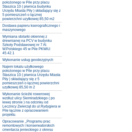
położonego w Pile przy placu
Staszica 10 ( piwnica budynku
Urzędu Miasta Piły ) składający się z
5 pomieszczeń o łącznej
powierzchni uzytkowej 85,50 m2
Dostawa papieru kserograficznego i
maszynowego
Wymiana stolarki okiennej z
drewnianej na PCV w budynku
Szkoły Podstawowej nr 7 Al.
W.Polskiego 45 w Pile PKWiU:
45.42.1
Wykonanie usług geodezyjnych
Najem lokalu użytkowego
położonego w Pile przy placu
Staszica 10 ( piwnica Urzędu Miasta
Piły ) składający się z 5
pomieszczeń o łącznej powierzchni
uzytkowej 85,50 m 2
Wykonanie ścieżki rowerowej
wzdłuż ulicy Siemiradzkiego ( po
lewej stronie ) na odcinku od
Lecznicy Zwierząt do ul.Rydygiera w
Pile łącznie z opracowaniem
projektu.
Opracowanie ,,Programu prac
remontowych i konserwatorskich
cmentarza jenieckiego z okresu