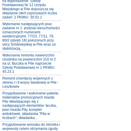
na wyposażenie: Szkoły
Podstawowej Nr 12 Urzędu
Miejskiego w Pile dopuszcza się
składanie ofert częściowych liczba
zadań: 2 PKWiU: 30.02.1
Wykonanie następujących prac:
zadanie nr 1: podział nieruchomości
oznaczonych numerami
ewidencyjnymi: 77/23, 77/11, 79,
80/2 (obręb 18) położonych przy
ulicy Śródmiejskiej w Pile wraz ze
stabilizacją...
Wykonanie remontu nawierzchni
chodnika na powierzchni 310 m 2
na ul. Buczka w Pile naprzeciw
Szkoły Podstawowej nr 1 PKWiU:
45.23.1
Remont cmentarzy wojennych z
okresu I i II wojny światowej w Pile -
Leszkowie
Przygotowanie i wykonanie pakietu
materiałów promocyjnych miasta
Piły składającego się z
następujących elementów: teczka,
plan miasta Piły, komplet
widokówek, składanka "Piła w
liczbach", składanka...
Przygotowanie wniosku do ministra i
wojewody celem otrzymania zgody