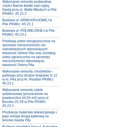
Wykonanie remontu podwodnej
części filarów kładki nad rzęką
Gwdą przy ul. Walki Młodych w Pile
PKWiU: 45.21.2
Budowa ul. ARMII KRAJOWEJ w
Pile PKWiU: 45.23.1
Budowa ul. PÓŁWIEJSKIEJ w Pile
PKWiU: 45.23.1
Przetargi ustne nieograniczone na
sprzedaż nieruchomości nie
zabudowanych stanowiących
własność Gminy Piła oraz przetarg
ustny ograniczony na sprzedaż
nieruchomości stanowiącej
własność Gminy Piła
Wykonanie remontu chodników i
parkingu przy drodze krajowej nr 11
w m. Piła przy Al. Piastów PKWiU:
45.23.1
Wykonanie remontu zatoki
autobusowej (poszerzenie na
powierzchni 44,54 m2) przy ul.
Buczka 25-29 w Pile PKWiU:
45.23.1
Produkcja materiału telewizyjnego i
jego emisja drogą kablową na
terenie miasta Piły
Budowa chodnika przy ul. Korczaka