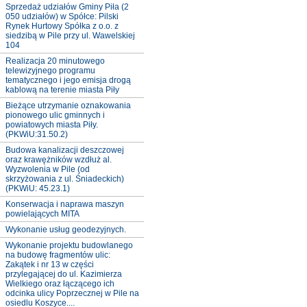
Sprzedaż udziałów Gminy Piła (2
050 udziałów) w Spółce: Pilski
Rynek Hurtowy Spółka z o.o. z
siedzibą w Pile przy ul. Wawelskiej
104
Realizacja 20 minutowego
telewizyjnego programu
tematycznego i jego emisja drogą
kablową na terenie miasta Piły
Bieżące utrzymanie oznakowania
pionowego ulic gminnych i
powiatowych miasta Piły.
(PKWiU:31.50.2)
Budowa kanalizacji deszczowej
oraz krawężników wzdłuż al.
Wyzwolenia w Pile (od
skrzyżowania z ul. Śniadeckich)
(PKWiU: 45.23.1)
Konserwacja i naprawa maszyn
powielających MITA
Wykonanie usług geodezyjnych.
Wykonanie projektu budowlanego
na budowę fragmentów ulic:
Zakątek i nr 13 w części
przylegającej do ul. Kazimierza
Wielkiego oraz łączącego ich
odcinka ulicy Poprzecznej w Pile na
osiedlu Koszyce....