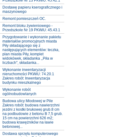
Przedszkole Nr 13 PKWiU: 45.42.1
Dostawę papieru kserograficznego i
maszynowego
Remont pomieszczeń OC.
Remont bloku żywieniowego -
Przedszkole Nr 19 PKWiU: 45.43.1
Przygotowanie i wykonanie pakietu
materiałów promocyjnych miasta
Piły składającego się z
następujących elementów: teczka,
plan miasta Piły, komplet
widokówek, składanka ,,Piła w
liczbach", składanka...
Wykonanie inwentaryzacji
nieruchomości PKWiU: 74.20.1
Zakres robót: Inwentaryzacja
budynku mieszkalnego
Wykonanie robót
ogólnobudowlanych
Budowa ulicy Miodowej w Pile
Zakres robót: budowa nawierzchni
jezdni z kostki brukowej grub.8 cm
na podbudowie z betonu B 7,5 grub.
15 cm na powierzchni 626 m2;
budowa krawężników na ławie
betonowej...
Dostawa sprzętu komputerowego