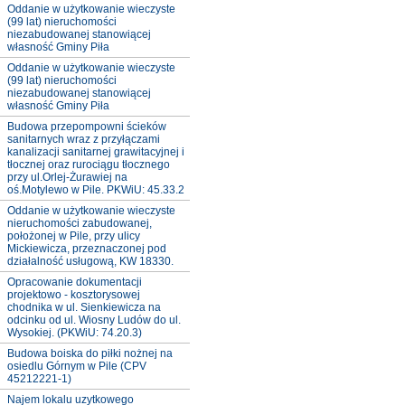
Oddanie w użytkowanie wieczyste
(99 lat) nieruchomości
niezabudowanej stanowiącej
własność Gminy Piła
Oddanie w użytkowanie wieczyste
(99 lat) nieruchomości
niezabudowanej stanowiącej
własność Gminy Piła
Budowa przepompowni ścieków
sanitarnych wraz z przyłączami
kanalizacji sanitarnej grawitacyjnej i
tłocznej oraz rurociągu tłocznego
przy ul.Orlej-Żurawiej na
oś.Motylewo w Pile. PKWiU: 45.33.2
Oddanie w użytkowanie wieczyste
nieruchomości zabudowanej,
położonej w Pile, przy ulicy
Mickiewicza, przeznaczonej pod
działalność usługową, KW 18330.
Opracowanie dokumentacji
projektowo - kosztorysowej
chodnika w ul. Sienkiewicza na
odcinku od ul. Wiosny Ludów do ul.
Wysokiej. (PKWiU: 74.20.3)
Budowa boiska do piłki nożnej na
osiedlu Górnym w Pile (CPV
45212221-1)
Najem lokalu uzytkowego