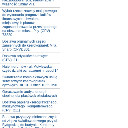
niezabudowanych, stanowiących
własność Gminy Piła
Wybór rzeczoznawcy majątkowego
do wykonania prognoz skutków
finansowych uchwalenia
miejscowych planów
zagospodarowania przestrzennego
na obszarze miasta Piły. (CPV):
73220
Dostawa orginalnych części
zamiennych do kserokopiarek Mita,
Sharp (CPV): 301
Dostawa artykułów biurowych
(CPV): 211
Najem gruntów - ul. Motylewska
część działki oznaczonej nr geod 14
Świadczenie kompleksowych usług
serwisowych kserokopiarek
cyfrowych RICOCH Afico 1035, 350
Opracowanie audytu energii
cieplnej dla placówek oświatowych
Dostawa papieru kserograficznego,
maszynowego i komputerowego
(CPV : 211)
Budowa przyłączy teletechnicznych
od złącza światłowodowego przy ul.
Bydgoskiej do budynku Komendy