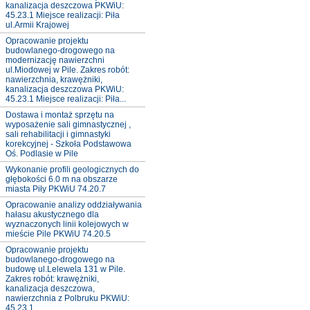
kanalizacja deszczowa PKWiU:
45.23.1 Miejsce realizacji: Piła
ul.Armii Krajowej
Opracowanie projektu
budowlanego-drogowego na
modernizację nawierzchni
ul.Miodowej w Pile. Zakres robót:
nawierzchnia, krawężniki,
kanalizacja deszczowa PKWiU:
45.23.1 Miejsce realizacji: Piła...
Dostawa i montaż sprzętu na
wyposażenie sali gimnastycznej ,
sali rehabilitacji i gimnastyki
korekcyjnej - Szkoła Podstawowa
Oś. Podlasie w Pile
Wykonanie profili geologicznych do
głębokości 6.0 m na obszarze
miasta Piły PKWiU 74.20.7
Opracowanie analizy oddziaływania
hałasu akustycznego dla
wyznaczonych linii kolejowych w
mieście Pile PKWiU 74.20.5
Opracowanie projektu
budowlanego-drogowego na
budowę ul.Lelewela 131 w Pile.
Zakres robót: krawężniki,
kanalizacja deszczowa,
nawierzchnia z Polbruku PKWiU:
45.23.1