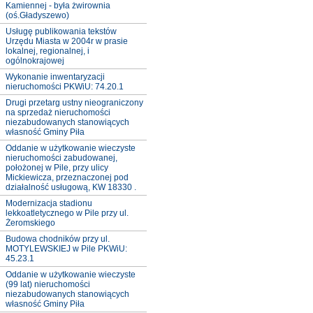
Kamiennej - była żwirownia
(oś.Gładyszewo)
Usługę publikowania tekstów
Urzędu Miasta w 2004r w prasie
lokalnej, regionalnej, i
ogólnokrajowej
Wykonanie inwentaryzacji
nieruchomości PKWiU: 74.20.1
Drugi przetarg ustny nieograniczony
na sprzedaż nieruchomości
niezabudowanych stanowiących
własność Gminy Piła
Oddanie w użytkowanie wieczyste
nieruchomości zabudowanej,
położonej w Pile, przy ulicy
Mickiewicza, przeznaczonej pod
działalność usługową, KW 18330 .
Modernizacja stadionu
lekkoatletycznego w Pile przy ul.
Żeromskiego
Budowa chodników przy ul.
MOTYLEWSKIEJ w Pile PKWiU:
45.23.1
Oddanie w użytkowanie wieczyste
(99 lat) nieruchomości
niezabudowanych stanowiących
własność Gminy Piła