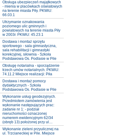
Obsługa ubezpieczeń majątkowych
- mienia w placówkach oświatowych
na terenie miasta Piły. PKWiU:
66.03.1
Utrzymanie oznakowania
poziomego ulic gminnych i
powiatowych na terenie miasta Piły
w 2003r. PKWiU: 45.23.1
Dostawa i montaż sprzętu
sportowego - sala gimnastyczna,
sala rehabilitacji i gimnastyki
korekcyjnej, siłownia - Szkoła
Podstawowa Os. Podlasie w Pile
Obsługę notarialna - sporządzenie
trzech umów notarialnych. PKWiU:
74.11.2 Miejsce realizacji: Piła
Dostawa i montaż pomocy
dydaktycznych - Szkoła
Podstawowa Os. Podlasie w Pile
Wykonanie usług geodezyjnych.
Przedmiotem zamówienia jest
wykonanie następujących prac:
zadanie nr 1: - podział
nieruchomości oznaczonej
numerem ewidencyjnym 62/34
(obręb 13) położonej przy ul....
Wykonanie zieleni przyulicznej na
ul. Trzcianeckiej w Pile. Miejsce