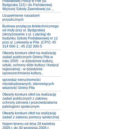
Powiatowej Policji w Pile (ul.
Bydgoska 115) i do Państwowej
Wyższej Szkoły Zawodowej (ul....
Uzupełnienie nasadzeń
przyulicznych
Budowa przyłącza teletechnicznego
od mufy przy ul. Bydgoskiej
(skrzyżowanie z ul. Lutycką) do
budynku Szkoły Podstawowej nr 12
przy ul. Lelewela w Pile. (CPV): 45
314 000-1 ; 45 232 300-5
Otwarty konkurs ofert na realizację
zadań publicznych Gminy Piła w
roku 2005: - w dziedzinie kultury,
sztuki, ochrony dóbr kultury i tradycji
regionalnej - w dziedzinie
upowszechniania kultury...
sprzedaż nieruchomości
niezabudowanych, stanowiących
własność Gminy Piła
Otwarty konkurs ofert na realizację
zadań publicznych z zakresu
ochrony zdrowia i przeciwdziałania
patologiom społecznym
Otwarty konkurs ofert na realizację
zadań z zakresu pomocy społecznej
Najem terenu od dnia 28 kwietnia
2005 r. do 30 września 2005 r.