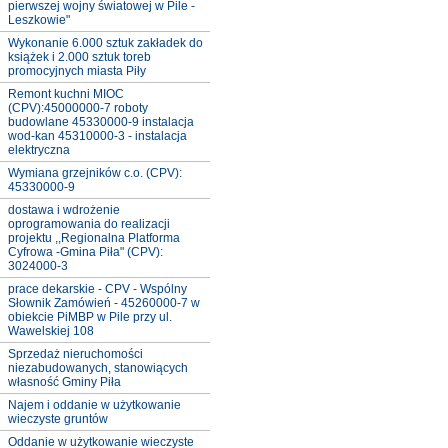
pierwszej wojny światowej w Pile -
Leszkowie"
Wykonanie 6.000 sztuk zakładek do
książek i 2.000 sztuk toreb
promocyjnych miasta Piły
Remont kuchni MIOC
(CPV):45000000-7 roboty
budowlane 45330000-9 instalacja
wod-kan 45310000-3 - instalacja
elektryczna
Wymiana grzejników c.o. (CPV):
45330000-9
dostawa i wdrożenie
oprogramowania do realizacji
projektu ,,Regionalna Platforma
Cyfrowa -Gmina Piła" (CPV):
3024000-3
prace dekarskie - CPV - Wspólny
Słownik Zamówień - 45260000-7 w
obiekcie PiMBP w Pile przy ul.
Wawelskiej 108
Sprzedaż nieruchomości
niezabudowanych, stanowiących
własność Gminy Piła
Najem i oddanie w użytkowanie
wieczyste gruntów
Oddanie w użytkowanie wieczyste