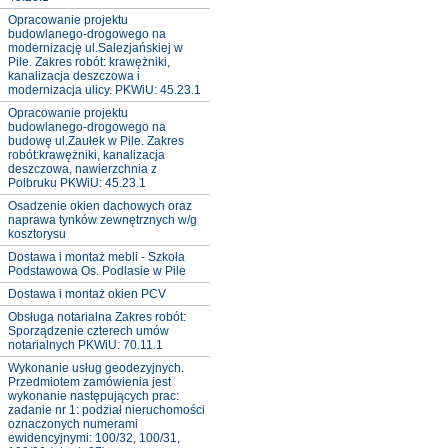
Opracowanie projektu
budowlanego-drogowego na
modernizację ul.Salezjańskiej w
Pile. Zakres robót: krawężniki,
kanalizacja deszczowa i
modernizacja ulicy. PKWiU: 45.23.1
Opracowanie projektu
budowlanego-drogowego na
budowę ul.Zaułek w Pile. Zakres
robót:krawężniki, kanalizacja
deszczowa, nawierzchnia z
Polbruku PKWiU: 45.23.1
Osadzenie okien dachowych oraz
naprawa tynków zewnętrznych w/g
kosztorysu
Dostawa i montaż mebli - Szkoła
Podstawowa Os. Podlasie w Pile
Dostawa i montaż okien PCV
Obsługa notarialna Zakres robót:
Sporządzenie czterech umów
notarialnych PKWiU: 70.11.1
Wykonanie usług geodezyjnych.
Przedmiotem zamówienia jest
wykonanie następujących prac:
zadanie nr 1: podział nieruchomości
oznaczonych numerami
ewidencyjnymi: 100/32, 100/31,