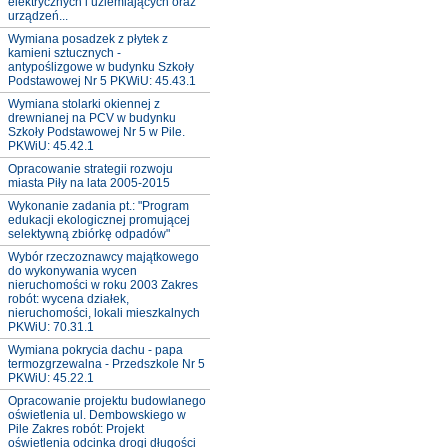
elektrycznych i uziemiających oraz
urządzeń...
Wymiana posadzek z płytek z
kamieni sztucznych -
antypoślizgowe w budynku Szkoły
Podstawowej Nr 5 PKWiU: 45.43.1
Wymiana stolarki okiennej z
drewnianej na PCV w budynku
Szkoły Podstawowej Nr 5 w Pile.
PKWiU: 45.42.1
Opracowanie strategii rozwoju
miasta Piły na lata 2005-2015
Wykonanie zadania pt.: "Program
edukacji ekologicznej promującej
selektywną zbiórkę odpadów"
Wybór rzeczoznawcy majątkowego
do wykonywania wycen
nieruchomości w roku 2003 Zakres
robót: wycena działek,
nieruchomości, lokali mieszkalnych
PKWiU: 70.31.1
Wymiana pokrycia dachu - papa
termozgrzewalna - Przedszkole Nr 5
PKWiU: 45.22.1
Opracowanie projektu budowlanego
oświetlenia ul. Dembowskiego w
Pile Zakres robót: Projekt
oświetlenia odcinka drogi długości