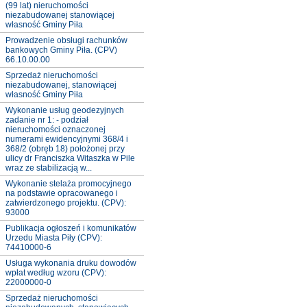
(99 lat) nieruchomości
niezabudowanej stanowiącej
własność Gminy Piła
Prowadzenie obsługi rachunków
bankowych Gminy Piła. (CPV)
66.10.00.00
Sprzedaż nieruchomości
niezabudowanej, stanowiącej
własność Gminy Piła
Wykonanie usług geodezyjnych
zadanie nr 1: - podział
nieruchomości oznaczonej
numerami ewidencyjnymi 368/4 i
368/2 (obręb 18) położonej przy
ulicy dr Franciszka Witaszka w Pile
wraz ze stabilizacją w...
Wykonanie stelaża promocyjnego
na podstawie opracowanego i
zatwierdzonego projektu. (CPV):
93000
Publikacja ogłoszeń i komunikatów
Urzedu Miasta Piły (CPV):
74410000-6
Usługa wykonania druku dowodów
wpłat według wzoru (CPV):
22000000-0
Sprzedaż nieruchomości