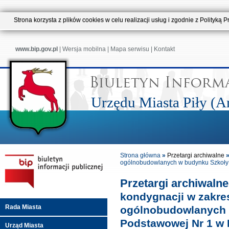
Strona korzysta z plików cookies w celu realizacji usług i zgodnie z Polityk
www.bip.gov.pl
|
Wersja mobilna
|
Mapa serwisu
|
Kontakt
Urzędu Miasta Piły (
Strona główna
»
Przetargi archiwalne
ogólnobudowlanych w budynku Szkoły 
Przetargi archiwaln
kondygnacji w zakres
Rada Miasta
ogólnobudowlanych 
Podstawowej Nr 1 w P
Urząd Miasta