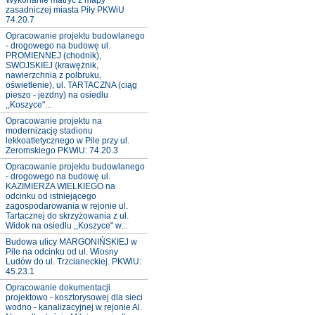
Wykonanie matryc z mapy
zasadniczej miasta Piły PKWiU
74.20.7
Opracowanie projektu budowlanego
- drogowego na budowę ul.
PROMIENNEJ (chodnik),
SWOJSKIEJ (krawężnik,
nawierzchnia z polbruku,
oświetlenie), ul. TARTACZNA (ciąg
pieszo - jezdny) na osiedlu
,,Koszyce"...
Opracowanie projektu na
modernizację stadionu
lekkoatletycznego w Pile przy ul.
Żeromskiego PKWiU: 74.20.3
Opracowanie projektu budowlanego
- drogowego na budowę ul.
KAZIMIERZA WIELKIEGO na
odcinku od istniejącego
zagospodarowania w rejonie ul.
Tartacznej do skrzyżowania z ul.
Widok na osiedlu ,,Koszyce" w...
Budowa ulicy MARGONIŃSKIEJ w
Pile na odcinku od ul. Wiosny
Ludów do ul. Trzcianeckiej. PKWiU:
45.23.1
Opracowanie dokumentacji
projektowo - kosztorysowej dla sieci
wodno - kanalizacyjnej w rejonie Al.