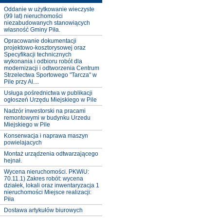
Oddanie w użytkowanie wieczyste
(99 lat) nieruchomości
niezabudowanych stanowiących
własność Gminy Piła.
Opracowanie dokumentacji
projektowo-kosztorysowej oraz
Specyfikacji technicznych
wykonania i odbioru robót dla
modernizacji i odtworzenia Centrum
Strzelectwa Sportowego "Tarcza" w
Pile przy Al....
Usługa pośrednictwa w publikacji
ogłoszeń Urzędu Miejskiego w Pile
Nadzór inwestorski na pracami
remontowymi w budynku Urzedu
Miejskiego w Pile
Konserwacja i naprawa maszyn
powielajacych
Montaż urządzenia odtwarzającego
hejnał.
Wycena nieruchomości. PKWiU:
70.11.1) Zakres robót: wycena
działek, lokali oraz inwentaryzacja 1
nieruchomości Miejsce realizacji:
Piła
Dostawa artykułów biurowych