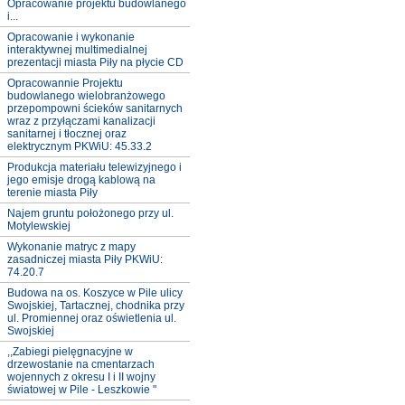
Opracowanie projektu budowlanego
i...
Opracowanie i wykonanie
interaktywnej multimedialnej
prezentacji miasta Piły na płycie CD
Opracowannie Projektu
budowlanego wielobranżowego
przepompowni ścieków sanitarnych
wraz z przyłączami kanalizacji
sanitarnej i tłocznej oraz
elektrycznym PKWiU: 45.33.2
Produkcja materiału telewizyjnego i
jego emisje drogą kablową na
terenie miasta Piły
Najem gruntu położonego przy ul.
Motylewskiej
Wykonanie matryc z mapy
zasadniczej miasta Piły PKWiU:
74.20.7
Budowa na os. Koszyce w Pile ulicy
Swojskiej, Tartacznej, chodnika przy
ul. Promiennej oraz oświetlenia ul.
Swojskiej
,,Zabiegi pielęgnacyjne w
drzewostanie na cmentarzach
wojennych z okresu I i II wojny
światowej w Pile - Leszkowie "