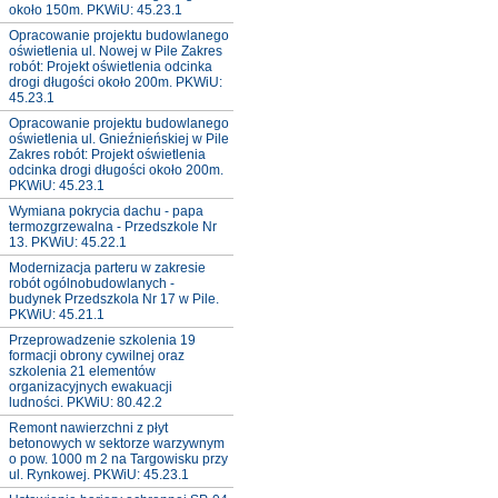
około 150m. PKWiU: 45.23.1
Opracowanie projektu budowlanego
oświetlenia ul. Nowej w Pile Zakres
robót: Projekt oświetlenia odcinka
drogi długości około 200m. PKWiU:
45.23.1
Opracowanie projektu budowlanego
oświetlenia ul. Gnieźnieńskiej w Pile
Zakres robót: Projekt oświetlenia
odcinka drogi długości około 200m.
PKWiU: 45.23.1
Wymiana pokrycia dachu - papa
termozgrzewalna - Przedszkole Nr
13. PKWiU: 45.22.1
Modernizacja parteru w zakresie
robót ogólnobudowlanych -
budynek Przedszkola Nr 17 w Pile.
PKWiU: 45.21.1
Przeprowadzenie szkolenia 19
formacji obrony cywilnej oraz
szkolenia 21 elementów
organizacyjnych ewakuacji
ludności. PKWiU: 80.42.2
Remont nawierzchni z płyt
betonowych w sektorze warzywnym
o pow. 1000 m 2 na Targowisku przy
ul. Rynkowej. PKWiU: 45.23.1