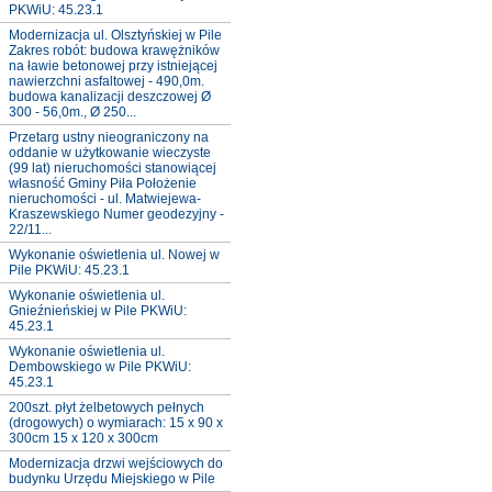
PKWiU: 45.23.1
Modernizacja ul. Olsztyńskiej w Pile
Zakres robót: budowa krawężników
na ławie betonowej przy istniejącej
nawierzchni asfaltowej - 490,0m.
budowa kanalizacji deszczowej Ø
300 - 56,0m., Ø 250...
Przetarg ustny nieograniczony na
oddanie w użytkowanie wieczyste
(99 lat) nieruchomości stanowiącej
własność Gminy Piła Położenie
nieruchomości - ul. Matwiejewa-
Kraszewskiego Numer geodezyjny -
22/11...
Wykonanie oświetlenia ul. Nowej w
Pile PKWiU: 45.23.1
Wykonanie oświetlenia ul.
Gnieźnieńskiej w Pile PKWiU:
45.23.1
Wykonanie oświetlenia ul.
Dembowskiego w Pile PKWiU:
45.23.1
200szt. płyt żelbetowych pełnych
(drogowych) o wymiarach: 15 x 90 x
300cm 15 x 120 x 300cm
Modernizacja drzwi wejściowych do
budynku Urzędu Miejskiego w Pile