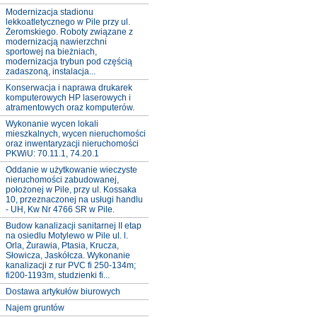
Modernizacja stadionu
lekkoatletycznego w Pile przy ul.
Żeromskiego. Roboty związane z
modernizacją nawierzchni
sportowej na bieżniach,
modernizacja trybun pod częścią
zadaszoną, instalacja...
Konserwacja i naprawa drukarek
komputerowych HP laserowych i
atramentowych oraz komputerów.
Wykonanie wycen lokali
mieszkalnych, wycen nieruchomości
oraz inwentaryzacji nieruchomości
PKWiU: 70.11.1, 74.20.1
Oddanie w użytkowanie wieczyste
nieruchomości zabudowanej,
położonej w Pile, przy ul. Kossaka
10, przeznaczonej na usługi handlu
- UH, Kw Nr 4766 SR w Pile.
Budow kanalizacji sanitarnej II etap
na osiedlu Motylewo w Pile ul. l.
Orla, Żurawia, Ptasia, Krucza,
Słowicza, Jaskółcza. Wykonanie
kanalizacji z rur PVC fi 250-134m;
fi200-1193m, studzienki fi...
Dostawa artykułów biurowych
Najem gruntów