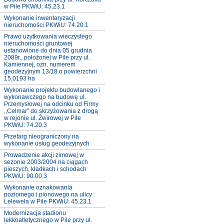
w Pile PKWiU: 45.23.1
Wykonanie inwentaryzacji
nieruchomości PKWiU: 74.20.1
Prawo użytkowania wieczystego
nieruchomości gruntowej
ustanowione do dnia 05 grudnia
2089r., położonej w Pile przy ul.
Kamiennej, ozn. numerem
geodezyjnym 13/18 o powierzchni
15,0193 ha
Wykonanie projektu budowlanego i
wykonawczego na budowę ul.
Przemysłowej na odcinku od Firmy
,,Celmar" do skrzyżowania z drogą
w rejonie ul. Żwirowej w Pile
PKWiU: 74.20.3
Przetarg nieograniczony na
wykonanie usług geodezyjnych
Prowadzenie akcji zimowej w
sezonie 2003/2004 na ciągach
pieszych, kładkach i schodach
PKWiU: 90.00.3
Wykonanie oznakowania
poziomego i pionowego na ulicy
Lelewela w Pile PKWiU: 45.23.1
Modernizacja stadionu
lekkoatletycznego w Pile przy ul.