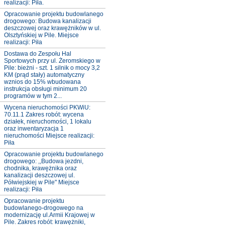
realizacji: Piła.
Opracowanie projektu budowlanego
drogowego: Budowa kanalizacji
deszczowej oraz krawężników w ul.
Olsztyńskiej w Pile. Miejsce
realizacji: Piła
Dostawa do Zespołu Hal
Sportowych przy ul. Żeromskiego w
Pile: bieżni - szt. 1 silnik o mocy 3,2
KM (prąd stały) automatyczny
wznios do 15% wbudowana
instrukcja obsługi minimum 20
programów w tym 2...
Wycena nieruchomości PKWiU:
70.11.1 Zakres robót: wycena
działek, nieruchomości, 1 lokalu
oraz inwentaryzacja 1
nieruchomości Miejsce realizacji:
Piła
Opracowanie projektu budowlanego
drogowego: ,,Budowa jezdni,
chodnika, krawężnika oraz
kanalizacji deszczowej ul.
Półwiejskiej w Pile" Miejsce
realizacji: Piła
Opracowanie projektu
budowlanego-drogowego na
modernizację ul.Armii Krajowej w
Pile. Zakres robót: krawężniki,