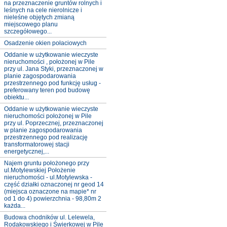
na przeznaczenie gruntów rolnych i
leśnych na cele nierolnicze i
nieleśne objętych zmianą
miejscowego planu
szczegółowego...
Osadzenie okien połaciowych
Oddanie w użytkowanie wieczyste
nieruchomości , położonej w Pile
przy ul. Jana Styki, przeznaczonej w
planie zagospodarowania
przestrzennego pod funkcję usług -
preferowany teren pod budowę
obiektu...
Oddanie w użytkowanie wieczyste
nieruchomości położonej w Pile
przy ul. Poprzecznej, przeznaczonej
w planie zagospodarowania
przestrzennego pod realizację
transformatorowej stacji
energetycznej,...
Najem gruntu położonego przy
ul.Motylewskiej Położenie
nieruchomości - ul.Motylewska -
część działki oznaczonej nr geod 14
(miejsca oznaczone na mapie* nr
od 1 do 4) powierzchnia - 98,80m 2
każda...
Budowa chodników ul. Lelewela,
Rodakowskiego i Świerkowej w Pile