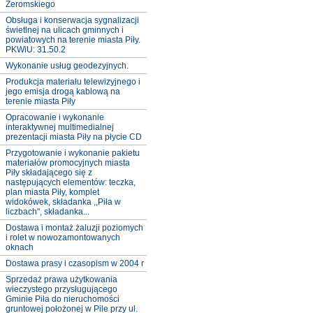
Żeromskiego
Obsługa i konserwacja sygnalizacji
świetlnej na ulicach gminnych i
powiatowych na terenie miasta Piły.
PKWiU: 31.50.2
Wykonanie usług geodezyjnych.
Produkcja materiału telewizyjnego i
jego emisja drogą kablową na
terenie miasta Piły
Opracowanie i wykonanie
interaktywnej multimedialnej
prezentacji miasta Piły na płycie CD
Przygotowanie i wykonanie pakietu
materiałów promocyjnych miasta
Piły składającego się z
następujących elementów: teczka,
plan miasta Piły, komplet
widokówek, składanka ,,Piła w
liczbach", składanka...
Dostawa i montaż żaluzji poziomych
i rolet w nowozamontowanych
oknach
Dostawa prasy i czasopism w 2004 r
Sprzedaż prawa użytkowania
wieczystego przysługującego
Gminie Piła do nieruchomości
gruntowej położonej w Pile przy ul.