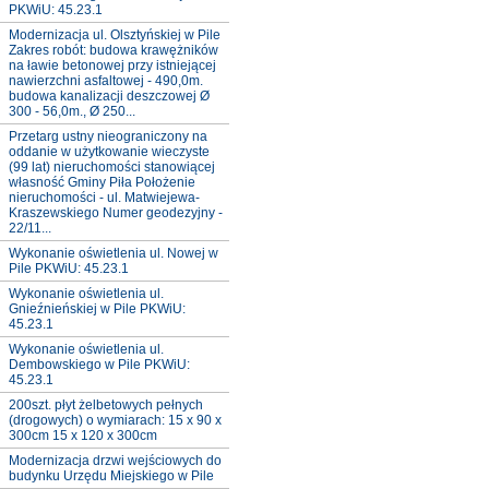
PKWiU: 45.23.1
Modernizacja ul. Olsztyńskiej w Pile
Zakres robót: budowa krawężników
na ławie betonowej przy istniejącej
nawierzchni asfaltowej - 490,0m.
budowa kanalizacji deszczowej Ø
300 - 56,0m., Ø 250...
Przetarg ustny nieograniczony na
oddanie w użytkowanie wieczyste
(99 lat) nieruchomości stanowiącej
własność Gminy Piła Położenie
nieruchomości - ul. Matwiejewa-
Kraszewskiego Numer geodezyjny -
22/11...
Wykonanie oświetlenia ul. Nowej w
Pile PKWiU: 45.23.1
Wykonanie oświetlenia ul.
Gnieźnieńskiej w Pile PKWiU:
45.23.1
Wykonanie oświetlenia ul.
Dembowskiego w Pile PKWiU:
45.23.1
200szt. płyt żelbetowych pełnych
(drogowych) o wymiarach: 15 x 90 x
300cm 15 x 120 x 300cm
Modernizacja drzwi wejściowych do
budynku Urzędu Miejskiego w Pile