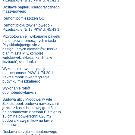
Przedszkole Nr 13 PKWiU: 45.42.1
Dostawę papieru kserograficznego i
maszynowego
Remont pomieszczeń OC.
Remont bloku żywieniowego -
Przedszkole Nr 19 PKWiU: 45.43.1
Przygotowanie i wykonanie pakietu
materiałów promocyjnych miasta
Piły składającego się z
następujących elementów: teczka,
plan miasta Piły, komplet
widokówek, składanka ,,Piła w
liczbach", składanka...
Wykonanie inwentaryzacji
nieruchomości PKWiU: 74.20.1
Zakres robót: Inwentaryzacja
budynku mieszkalnego
Wykonanie robót
ogólnobudowlanych
Budowa ulicy Miodowej w Pile
Zakres robót: budowa nawierzchni
jezdni z kostki brukowej grub.8 cm
na podbudowie z betonu B 7,5 grub.
15 cm na powierzchni 626 m2;
budowa krawężników na ławie
betonowej...
Dostawa sprzętu komputerowego