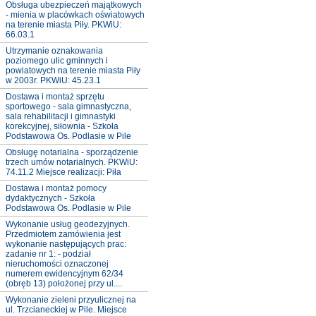
Obsługa ubezpieczeń majątkowych
- mienia w placówkach oświatowych
na terenie miasta Piły. PKWiU:
66.03.1
Utrzymanie oznakowania
poziomego ulic gminnych i
powiatowych na terenie miasta Piły
w 2003r. PKWiU: 45.23.1
Dostawa i montaż sprzętu
sportowego - sala gimnastyczna,
sala rehabilitacji i gimnastyki
korekcyjnej, siłownia - Szkoła
Podstawowa Os. Podlasie w Pile
Obsługę notarialna - sporządzenie
trzech umów notarialnych. PKWiU:
74.11.2 Miejsce realizacji: Piła
Dostawa i montaż pomocy
dydaktycznych - Szkoła
Podstawowa Os. Podlasie w Pile
Wykonanie usług geodezyjnych.
Przedmiotem zamówienia jest
wykonanie następujących prac:
zadanie nr 1: - podział
nieruchomości oznaczonej
numerem ewidencyjnym 62/34
(obręb 13) położonej przy ul....
Wykonanie zieleni przyulicznej na
ul. Trzcianeckiej w Pile. Miejsce