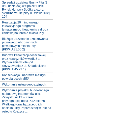
Sprzedaż udziałów Gminy Piła (2
050 udziałów) w Spółce: Pilski
Rynek Hurtowy Spółka z o.o. z
siedzibą w Pile przy ul. Wawelskiej
104
Realizacja 20 minutowego
telewizyjnego programu
tematycznego i jego emisja drogą
kablową na terenie miasta Piły
Bieżące utrzymanie oznakowania
pionowego ulic gminnych i
powiatowych miasta Piły.
(PKWiU:31.50.2)
Budowa kanalizacji deszczowej
oraz krawężników wzdłuż al.
Wyzwolenia w Pile (od
skrzyżowania z ul. Śniadeckich)
(PKWiU: 45.23.1)
Konserwacja i naprawa maszyn
powielających MITA
Wykonanie usług geodezyjnych.
Wykonanie projektu budowlanego
na budowę fragmentów ulic:
Zakątek i nr 13 w części
przylegającej do ul. Kazimierza
Wielkiego oraz łączącego ich
odcinka ulicy Poprzecznej w Pile na
osiedlu Koszyce....