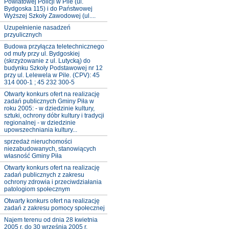
Powiatowej Policji w Pile (ul.
Bydgoska 115) i do Państwowej
Wyższej Szkoły Zawodowej (ul....
Uzupełnienie nasadzeń
przyulicznych
Budowa przyłącza teletechnicznego
od mufy przy ul. Bydgoskiej
(skrzyżowanie z ul. Lutycką) do
budynku Szkoły Podstawowej nr 12
przy ul. Lelewela w Pile. (CPV): 45
314 000-1 ; 45 232 300-5
Otwarty konkurs ofert na realizację
zadań publicznych Gminy Piła w
roku 2005: - w dziedzinie kultury,
sztuki, ochrony dóbr kultury i tradycji
regionalnej - w dziedzinie
upowszechniania kultury...
sprzedaż nieruchomości
niezabudowanych, stanowiących
własność Gminy Piła
Otwarty konkurs ofert na realizację
zadań publicznych z zakresu
ochrony zdrowia i przeciwdziałania
patologiom społecznym
Otwarty konkurs ofert na realizację
zadań z zakresu pomocy społecznej
Najem terenu od dnia 28 kwietnia
2005 r. do 30 września 2005 r.