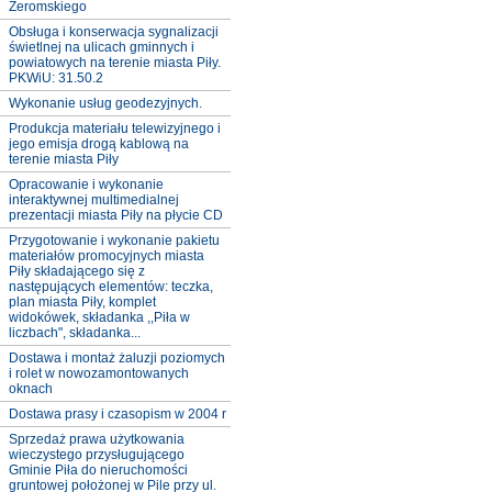
Żeromskiego
Obsługa i konserwacja sygnalizacji
świetlnej na ulicach gminnych i
powiatowych na terenie miasta Piły.
PKWiU: 31.50.2
Wykonanie usług geodezyjnych.
Produkcja materiału telewizyjnego i
jego emisja drogą kablową na
terenie miasta Piły
Opracowanie i wykonanie
interaktywnej multimedialnej
prezentacji miasta Piły na płycie CD
Przygotowanie i wykonanie pakietu
materiałów promocyjnych miasta
Piły składającego się z
następujących elementów: teczka,
plan miasta Piły, komplet
widokówek, składanka ,,Piła w
liczbach", składanka...
Dostawa i montaż żaluzji poziomych
i rolet w nowozamontowanych
oknach
Dostawa prasy i czasopism w 2004 r
Sprzedaż prawa użytkowania
wieczystego przysługującego
Gminie Piła do nieruchomości
gruntowej położonej w Pile przy ul.