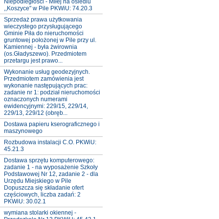
Niepodległości - Miłej na osiedlu
,,Koszyce" w Pile PKWiU: 74.20.3
Sprzedaż prawa użytkowania
wieczystego przysługującego
Gminie Piła do nieruchomości
gruntowej położonej w Pile przy ul.
Kamiennej - była żwirownia
(os.Gładyszewo). Przedmiotem
przetargu jest prawo...
Wykonanie usług geodezyjnych.
Przedmiotem zamówienia jest
wykonanie następujących prac:
zadanie nr 1: podział nieruchomości
oznaczonych numerami
ewidencyjnymi: 229/15, 229/14,
229/13, 229/12 (obręb...
Dostawa papieru kserograficznego i
maszynowego
Rozbudowa instalacji C.O. PKWiU:
45.21.3
Dostawa sprzętu komputerowego:
zadanie 1 - na wyposażenie Szkoły
Podstawowej Nr 12, zadanie 2 - dla
Urzędu Miejskiego w Pile
Dopuszcza się składanie ofert
częściowych, liczba zadań: 2
PKWiU: 30.02.1
wymiana stolarki okiennej -