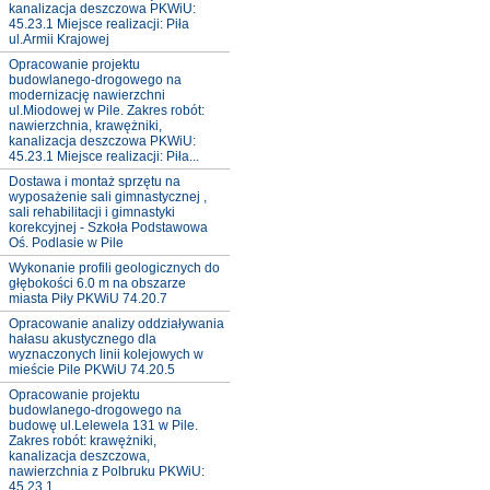
kanalizacja deszczowa PKWiU:
45.23.1 Miejsce realizacji: Piła
ul.Armii Krajowej
Opracowanie projektu
budowlanego-drogowego na
modernizację nawierzchni
ul.Miodowej w Pile. Zakres robót:
nawierzchnia, krawężniki,
kanalizacja deszczowa PKWiU:
45.23.1 Miejsce realizacji: Piła...
Dostawa i montaż sprzętu na
wyposażenie sali gimnastycznej ,
sali rehabilitacji i gimnastyki
korekcyjnej - Szkoła Podstawowa
Oś. Podlasie w Pile
Wykonanie profili geologicznych do
głębokości 6.0 m na obszarze
miasta Piły PKWiU 74.20.7
Opracowanie analizy oddziaływania
hałasu akustycznego dla
wyznaczonych linii kolejowych w
mieście Pile PKWiU 74.20.5
Opracowanie projektu
budowlanego-drogowego na
budowę ul.Lelewela 131 w Pile.
Zakres robót: krawężniki,
kanalizacja deszczowa,
nawierzchnia z Polbruku PKWiU:
45.23.1