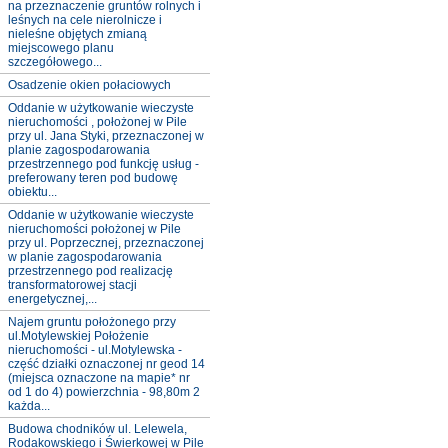
na przeznaczenie gruntów rolnych i
leśnych na cele nierolnicze i
nieleśne objętych zmianą
miejscowego planu
szczegółowego...
Osadzenie okien połaciowych
Oddanie w użytkowanie wieczyste
nieruchomości , położonej w Pile
przy ul. Jana Styki, przeznaczonej w
planie zagospodarowania
przestrzennego pod funkcję usług -
preferowany teren pod budowę
obiektu...
Oddanie w użytkowanie wieczyste
nieruchomości położonej w Pile
przy ul. Poprzecznej, przeznaczonej
w planie zagospodarowania
przestrzennego pod realizację
transformatorowej stacji
energetycznej,...
Najem gruntu położonego przy
ul.Motylewskiej Położenie
nieruchomości - ul.Motylewska -
część działki oznaczonej nr geod 14
(miejsca oznaczone na mapie* nr
od 1 do 4) powierzchnia - 98,80m 2
każda...
Budowa chodników ul. Lelewela,
Rodakowskiego i Świerkowej w Pile