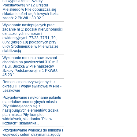
na wyposażenie: Szkoły
Podstawowej Nr 12 Urzędu
Miejskiego w Pile dopuszcza się
składanie ofert częściowych liczba
zadań: 2 PKWiU: 30.02.1
Wykonanie następujących prac:
zadanie nr 1: podział nieruchomości
oznaczonych numerami
ewidencyjnymi: 77/23, 77/11, 79,
80/2 (obręb 18) położonych przy
ulicy Śródmiejskiej w Pile wraz ze
stabilizacją...
Wykonanie remontu nawierzchni
chodnika na powierzchni 310 m 2
na ul. Buczka w Pile naprzeciw
Szkoły Podstawowej nr 1 PKWiU:
45.23.1
Remont cmentarzy wojennych z
okresu I i II wojny światowej w Pile -
Leszkowie
Przygotowanie i wykonanie pakietu
materiałów promocyjnych miasta
Piły składającego się z
następujących elementów: teczka,
plan miasta Piły, komplet
widokówek, składanka "Piła w
liczbach", składanka...
Przygotowanie wniosku do ministra i
wojewody celem otrzymania zgody