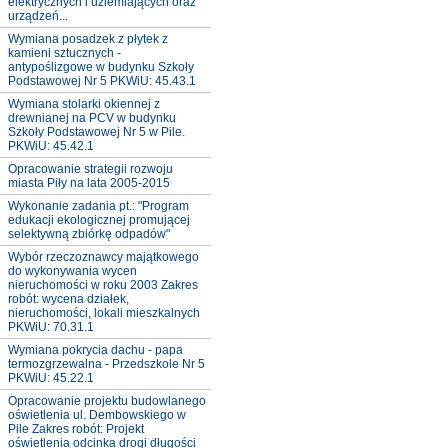
elektrycznych i uziemiających oraz
urządzeń...
Wymiana posadzek z płytek z
kamieni sztucznych -
antypoślizgowe w budynku Szkoły
Podstawowej Nr 5 PKWiU: 45.43.1
Wymiana stolarki okiennej z
drewnianej na PCV w budynku
Szkoły Podstawowej Nr 5 w Pile.
PKWiU: 45.42.1
Opracowanie strategii rozwoju
miasta Piły na lata 2005-2015
Wykonanie zadania pt.: "Program
edukacji ekologicznej promującej
selektywną zbiórkę odpadów"
Wybór rzeczoznawcy majątkowego
do wykonywania wycen
nieruchomości w roku 2003 Zakres
robót: wycena działek,
nieruchomości, lokali mieszkalnych
PKWiU: 70.31.1
Wymiana pokrycia dachu - papa
termozgrzewalna - Przedszkole Nr 5
PKWiU: 45.22.1
Opracowanie projektu budowlanego
oświetlenia ul. Dembowskiego w
Pile Zakres robót: Projekt
oświetlenia odcinka drogi długości