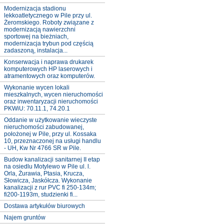
Modernizacja stadionu
lekkoatletycznego w Pile przy ul.
Żeromskiego. Roboty związane z
modernizacją nawierzchni
sportowej na bieżniach,
modernizacja trybun pod częścią
zadaszoną, instalacja...
Konserwacja i naprawa drukarek
komputerowych HP laserowych i
atramentowych oraz komputerów.
Wykonanie wycen lokali
mieszkalnych, wycen nieruchomości
oraz inwentaryzacji nieruchomości
PKWiU: 70.11.1, 74.20.1
Oddanie w użytkowanie wieczyste
nieruchomości zabudowanej,
położonej w Pile, przy ul. Kossaka
10, przeznaczonej na usługi handlu
- UH, Kw Nr 4766 SR w Pile.
Budow kanalizacji sanitarnej II etap
na osiedlu Motylewo w Pile ul. l.
Orla, Żurawia, Ptasia, Krucza,
Słowicza, Jaskółcza. Wykonanie
kanalizacji z rur PVC fi 250-134m;
fi200-1193m, studzienki fi...
Dostawa artykułów biurowych
Najem gruntów