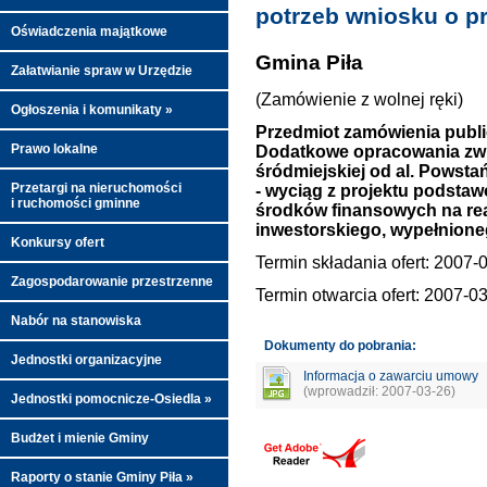
potrzeb wniosku o pr
Oświadczenia majątkowe
Gmina Piła
Załatwianie spraw w Urzędzie
(Zamówienie z wolnej ręki)
Ogłoszenia i komunikaty »
Przedmiot zamówienia publ
Prawo lokalne
Dodatkowe opracowania zwi
śródmiejskiej od al. Powsta
Przetargi na nieruchomości
- wyciąg z projektu podstaw
i ruchomości gminne
środków finansowych na real
inwestorskiego, wypełnione
Konkursy ofert
Termin składania ofert: 2007-
Zagospodarowanie przestrzenne
Termin otwarcia ofert: 2007-0
Nabór na stanowiska
Dokumenty do pobrania:
Jednostki organizacyjne
Informacja o zawarciu umowy
(wprowadził: 2007-03-26)
Jednostki pomocnicze-Osiedla »
Budżet i mienie Gminy
Raporty o stanie Gminy Piła »