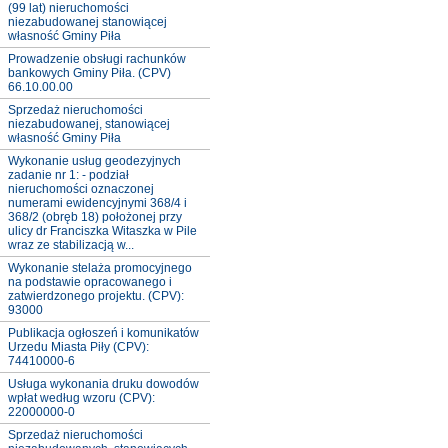
(99 lat) nieruchomości
niezabudowanej stanowiącej
własność Gminy Piła
Prowadzenie obsługi rachunków
bankowych Gminy Piła. (CPV)
66.10.00.00
Sprzedaż nieruchomości
niezabudowanej, stanowiącej
własność Gminy Piła
Wykonanie usług geodezyjnych
zadanie nr 1: - podział
nieruchomości oznaczonej
numerami ewidencyjnymi 368/4 i
368/2 (obręb 18) położonej przy
ulicy dr Franciszka Witaszka w Pile
wraz ze stabilizacją w...
Wykonanie stelaża promocyjnego
na podstawie opracowanego i
zatwierdzonego projektu. (CPV):
93000
Publikacja ogłoszeń i komunikatów
Urzedu Miasta Piły (CPV):
74410000-6
Usługa wykonania druku dowodów
wpłat według wzoru (CPV):
22000000-0
Sprzedaż nieruchomości