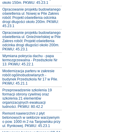
około 150m. PKWiU: 45.23.1
Opracowanie projektu budowlanego
oświetlenia ul. Nowej w Pile Zakres
robót: Projekt oświetlenia odcinka
drogi długości około 200m. PKWiU:
45.23.1
Opracowanie projektu budowlanego
oświetlenia ul. Gnieźnieńskiej w Pile
Zakres robót: Projekt oświetlenia
odcinka drogi długości około 200m.
PKWiU: 45.23.1
Wymiana pokrycia dachu - papa
termozgrzewalna - Przedszkole Nr
13. PKWiU: 45.22.1
Modernizacja parteru w zakresie
robót ogólnobudowlanych -
budynek Przedszkola Nr 17 w Pile.
PKWiU: 45.21.1
Przeprowadzenie szkolenia 19
formacji obrony cywilnej oraz
szkolenia 21 elementów
organizacyjnych ewakuacji
ludności. PKWiU: 80.42.2
Remont nawierzchni z płyt
betonowych w sektorze warzywnym
o pow. 1000 m 2 na Targowisku przy
ul. Rynkowej. PKWiU: 45.23.1