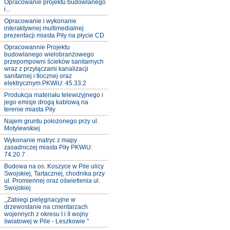
Opracowanie projektu budowlanego
i...
Opracowanie i wykonanie
interaktywnej multimedialnej
prezentacji miasta Piły na płycie CD
Opracowannie Projektu
budowlanego wielobranżowego
przepompowni ścieków sanitarnych
wraz z przyłączami kanalizacji
sanitarnej i tłocznej oraz
elektrycznym PKWiU: 45.33.2
Produkcja materiału telewizyjnego i
jego emisje drogą kablową na
terenie miasta Piły
Najem gruntu położonego przy ul.
Motylewskiej
Wykonanie matryc z mapy
zasadniczej miasta Piły PKWiU:
74.20.7
Budowa na os. Koszyce w Pile ulicy
Swojskiej, Tartacznej, chodnika przy
ul. Promiennej oraz oświetlenia ul.
Swojskiej
,,Zabiegi pielęgnacyjne w
drzewostanie na cmentarzach
wojennych z okresu I i II wojny
światowej w Pile - Leszkowie "