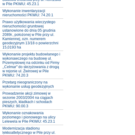
w Pile PKWiU: 45.23.1
Wykonanie inwentaryzacji
nieruchomości PKWiU: 74.20.1
Prawo użytkowania wieczystego
nieruchomości gruntowej
ustanowione do dnia 05 grudnia
2089r., położonej w Pile przy ul.
Kamiennej, ozn. numerem
geodezyjnym 13/18 o powierzchni
15,0193 ha
Wykonanie projektu budowlanego i
wykonawczego na budowę ul.
Przemysłowej na odcinku od Firmy
,,Celmar" do skrzyżowania z drogą
w rejonie ul. Żwirowej w Pile
PKWiU: 74.20.3
Przetarg nieograniczony na
wykonanie usług geodezyjnych
Prowadzenie akcji zimowej w
sezonie 2003/2004 na ciągach
pieszych, kładkach i schodach
PKWiU: 90.00.3
Wykonanie oznakowania
poziomego i pionowego na ulicy
Lelewela w Pile PKWiU: 45.23.1
Modernizacja stadionu
lekkoatletycznego w Pile przy ul.