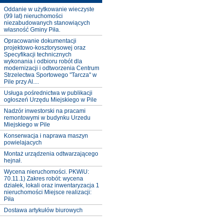
Oddanie w użytkowanie wieczyste
(99 lat) nieruchomości
niezabudowanych stanowiących
własność Gminy Piła.
Opracowanie dokumentacji
projektowo-kosztorysowej oraz
Specyfikacji technicznych
wykonania i odbioru robót dla
modernizacji i odtworzenia Centrum
Strzelectwa Sportowego "Tarcza" w
Pile przy Al....
Usługa pośrednictwa w publikacji
ogłoszeń Urzędu Miejskiego w Pile
Nadzór inwestorski na pracami
remontowymi w budynku Urzedu
Miejskiego w Pile
Konserwacja i naprawa maszyn
powielajacych
Montaż urządzenia odtwarzającego
hejnał.
Wycena nieruchomości. PKWiU:
70.11.1) Zakres robót: wycena
działek, lokali oraz inwentaryzacja 1
nieruchomości Miejsce realizacji:
Piła
Dostawa artykułów biurowych