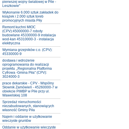
pierwszej wojny światowej w Pile -
Leszkowie"
Wykonanie 6.000 sztuk zakładek do
książek i 2.000 sztuk toreb
promocyjnych miasta Piły
Remont kuchni MIOC
(CPV):45000000-7 roboty
budowlane 45330000-9 instalacja
wod-kan 45310000-3 - instalacja
elektryczna
Wymiana grzejników c.o. (CPV):
45330000-9
dostawa i wdrożenie
oprogramowania do realizacji
projektu ,,Regionalna Platforma
Cyfrowa -Gmina Piła" (CPV):
3024000-3
prace dekarskie - CPV - Wspólny
Słownik Zamówień - 45260000-7 w
obiekcie PiMBP w Pile przy ul.
Wawelskiej 108
Sprzedaż nieruchomości
niezabudowanych, stanowiących
własność Gminy Piła
Najem i oddanie w użytkowanie
wieczyste gruntów
Oddanie w użytkowanie wieczyste