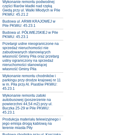
Wykonanie remontu podwodnej
części filarów kładki nad rzęką
Gwdą przy ul. Walki Młodych w Pile
PKWiU: 45.21.2
Budowa ul. ARMII KRAJOWEJ w
Pile PKWiU: 45.23.1
Budowa ul. PÓŁWIEJSKIEJ w Pile
PKWiU: 45.23.1
Przetargi ustne nieograniczone na
sprzedaż nieruchomości nie
zabudowanych stanowiących
własność Gminy Piła oraz przetarg
ustny ograniczony na sprzedaż
nieruchomości stanowiącej
własność Gminy Piła
Wykonanie remontu chodników i
parkingu przy drodze krajowej nr 11
w m. Piła przy Al. Piastów PKWiU:
45.23.1
Wykonanie remontu zatoki
autobusowej (poszerzenie na
powierzchni 44,54 m2) przy ul.
Buczka 25-29 w Pile PKWiU:
45.23.1
Produkcja materiału telewizyjnego i
jego emisja drogą kablową na
terenie miasta Piły
Budowa chodnika przy ul. Korczaka