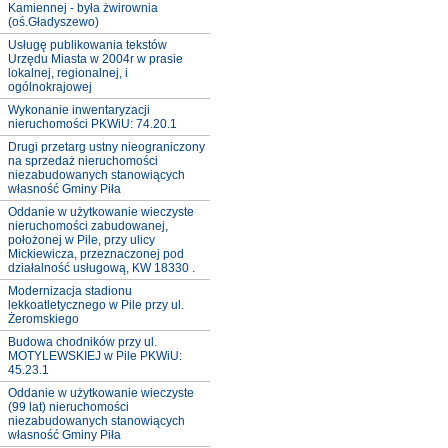
Kamiennej - była żwirownia
(oś.Gładyszewo)
Usługę publikowania tekstów
Urzędu Miasta w 2004r w prasie
lokalnej, regionalnej, i
ogólnokrajowej
Wykonanie inwentaryzacji
nieruchomości PKWiU: 74.20.1
Drugi przetarg ustny nieograniczony
na sprzedaż nieruchomości
niezabudowanych stanowiących
własność Gminy Piła
Oddanie w użytkowanie wieczyste
nieruchomości zabudowanej,
położonej w Pile, przy ulicy
Mickiewicza, przeznaczonej pod
działalność usługową, KW 18330 .
Modernizacja stadionu
lekkoatletycznego w Pile przy ul.
Żeromskiego
Budowa chodników przy ul.
MOTYLEWSKIEJ w Pile PKWiU:
45.23.1
Oddanie w użytkowanie wieczyste
(99 lat) nieruchomości
niezabudowanych stanowiących
własność Gminy Piła