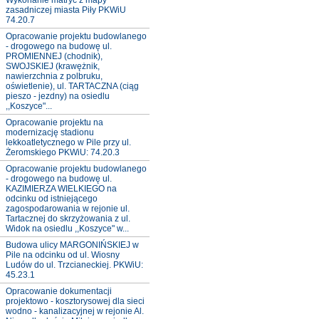
Wykonanie matryc z mapy
zasadniczej miasta Piły PKWiU
74.20.7
Opracowanie projektu budowlanego
- drogowego na budowę ul.
PROMIENNEJ (chodnik),
SWOJSKIEJ (krawężnik,
nawierzchnia z polbruku,
oświetlenie), ul. TARTACZNA (ciąg
pieszo - jezdny) na osiedlu
,,Koszyce"...
Opracowanie projektu na
modernizację stadionu
lekkoatletycznego w Pile przy ul.
Żeromskiego PKWiU: 74.20.3
Opracowanie projektu budowlanego
- drogowego na budowę ul.
KAZIMIERZA WIELKIEGO na
odcinku od istniejącego
zagospodarowania w rejonie ul.
Tartacznej do skrzyżowania z ul.
Widok na osiedlu ,,Koszyce" w...
Budowa ulicy MARGONIŃSKIEJ w
Pile na odcinku od ul. Wiosny
Ludów do ul. Trzcianeckiej. PKWiU:
45.23.1
Opracowanie dokumentacji
projektowo - kosztorysowej dla sieci
wodno - kanalizacyjnej w rejonie Al.