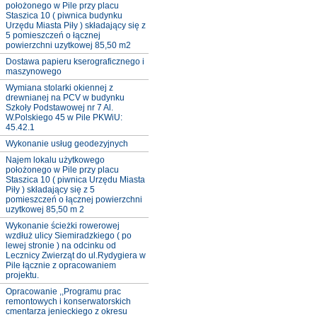
położonego w Pile przy placu
Staszica 10 ( piwnica budynku
Urzędu Miasta Piły ) składający się z
5 pomieszczeń o łącznej
powierzchni uzytkowej 85,50 m2
Dostawa papieru kserograficznego i
maszynowego
Wymiana stolarki okiennej z
drewnianej na PCV w budynku
Szkoły Podstawowej nr 7 Al.
W.Polskiego 45 w Pile PKWiU:
45.42.1
Wykonanie usług geodezyjnych
Najem lokalu użytkowego
położonego w Pile przy placu
Staszica 10 ( piwnica Urzędu Miasta
Piły ) składający się z 5
pomieszczeń o łącznej powierzchni
uzytkowej 85,50 m 2
Wykonanie ścieżki rowerowej
wzdłuż ulicy Siemiradzkiego ( po
lewej stronie ) na odcinku od
Lecznicy Zwierząt do ul.Rydygiera w
Pile łącznie z opracowaniem
projektu.
Opracowanie ,,Programu prac
remontowych i konserwatorskich
cmentarza jenieckiego z okresu