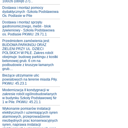
100/26 (obręb 27)...
Dostawa i montaż pomocy
dydaktycznych -Szkoła Podstawowa
Os. Podlasie w Pile
Dostawa i montaż sprzętu
gastronomicznego, mebli - blok
żywieniowy - Szkoła Podstawowa
os. Podlasie PKWiU: 29.71.1
Przedmiotem zamówienia jest:
BUDOWA PARKINGU ORAZ
ZIELENI PRZY UL. DZIECI
POLSKICH W PILE. Zakres robót
obejmuje: budowę parkingu z kostki
betonowej grub. 6 cm na
podbudowie z kruszyw łamanych
grub....
Bieżące utrzymanie ulic
powiatowych na terenie miasta Piły.
PKWiU: 45.23.1
Modernizacja II kondygnacji w
zakresie robót ogólnobudowlanych
w budynku Szkoły Podstawowej Nr
1 w Pile. PKWiU: 45.21.1
Wykonanie pomiarów instalacji
elektrycznych i uziemiających syren
alarmowych, przeprowadzenie
niezbędnych prac konserwacyjnych
syren, naprawa instalacji