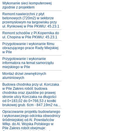
Wykonanie sieci komputerowej
zgodnie z projektem
Remont nawierzchni z płyt
betonowych (720m2) w sektorze
przemysłowym na targowisku przy
ul. Rynkowej w Pile PKWiU: 45.23.1
Remont schodów z Pl.Kopernika do
ul. Chopina w Pile PKWiU: 45.23.1
Przygotowanie i wykonanie filmu
obrazującego prace Rady Miejskiej
w Pile
Przygotowanie i wykonanie
informatora na temat samorządu
miejskiego w Pile
Montaż drzwi zewnętrznych
aluminiowych
Budowa chodnika przy ul. Korczaka
w Pile Zakres robót: budowa
chodnika oraz zjazdów po prawej
stronie ulicy Korczaka na długości
od 0+183,02 do 0+766,53 z kostki
brukowej grub. 6cm - 847.19m2 na...
Opracowanie projektu budowlanego
i wykonawczego odcinka obwodnicy
śródmiejskiej od Al. Powstańców
Wlkp. do Al. Wojska Polskiego w
Pile Zakres robót obejmuje: