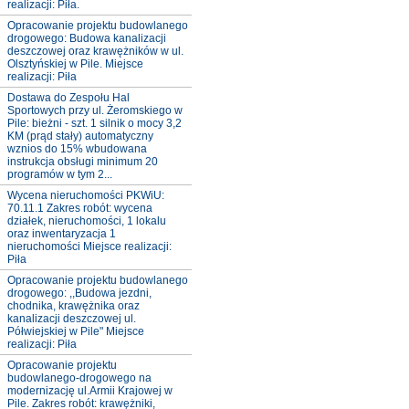
realizacji: Piła.
Opracowanie projektu budowlanego
drogowego: Budowa kanalizacji
deszczowej oraz krawężników w ul.
Olsztyńskiej w Pile. Miejsce
realizacji: Piła
Dostawa do Zespołu Hal
Sportowych przy ul. Żeromskiego w
Pile: bieżni - szt. 1 silnik o mocy 3,2
KM (prąd stały) automatyczny
wznios do 15% wbudowana
instrukcja obsługi minimum 20
programów w tym 2...
Wycena nieruchomości PKWiU:
70.11.1 Zakres robót: wycena
działek, nieruchomości, 1 lokalu
oraz inwentaryzacja 1
nieruchomości Miejsce realizacji:
Piła
Opracowanie projektu budowlanego
drogowego: ,,Budowa jezdni,
chodnika, krawężnika oraz
kanalizacji deszczowej ul.
Półwiejskiej w Pile" Miejsce
realizacji: Piła
Opracowanie projektu
budowlanego-drogowego na
modernizację ul.Armii Krajowej w
Pile. Zakres robót: krawężniki,