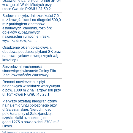
Ustawienie bariery ochronnej SP-04
w ciągu ul. Walki Młodych przy
rzece Gwdzie PKWiU: 31.50.2
Budowa ulicy/jezdni szerokości 7,0
m z krawężnikami na długości 500,0
m z parkingiem z betonów
asfaltowych, chodniki, rozbiórki
obiektów kubaturowych,
nawierzchni i umocnień rzeki,
wycinka drzew, kan....
Osadzenie okien połaciowych,
obudowa poddasza płytami GK oraz
naprawa tynków zewnętrznych w/g
kosztorysu.
Sprzedaż nieruchomości
stanowiącej własność Gminy Piła -
Plac Powstańców Warszawy.
Remont nawierzchni z płyt
betonowych w sektorze warzywnym
o pow. 1000 m 2 na Targowisku przy
ul. Rynkowej PKWiU: 45.23.1
Pierwszy przetarg nieograniczony
na najem gruntu położonego przy
ul.Salezjańskiej. Nieruchmość
położona przy ul.Salezjańskiej,
część działki oznaczonej nr
geod.1275 o powierzchni 2708 m 2 .
Okres...