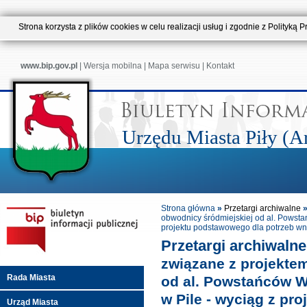
Strona korzysta z plików cookies w celu realizacji usług i zgodnie z Polityk
www.bip.gov.pl
|
Wersja mobilna
|
Mapa serwisu
|
Kontakt
Urzędu Miasta Piły (
Strona główna
»
Przetargi archiwalne
obwodnicy śródmiejskiej od al. Powstań
projektu podstawowego dla potrzeb wni
Przetargi archiwaln
związane z projekte
Rada Miasta
od al. Powstańców W
w Pile - wyciąg z pr
Urząd Miasta