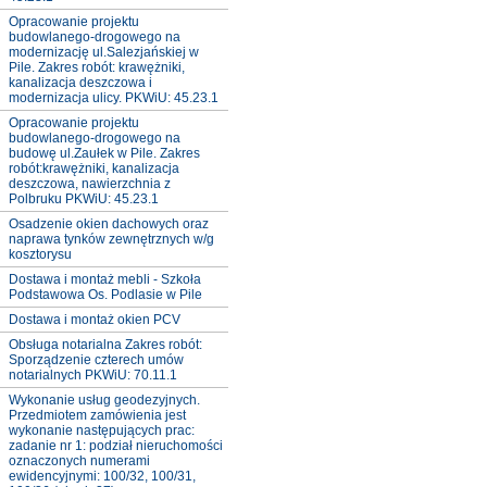
Opracowanie projektu
budowlanego-drogowego na
modernizację ul.Salezjańskiej w
Pile. Zakres robót: krawężniki,
kanalizacja deszczowa i
modernizacja ulicy. PKWiU: 45.23.1
Opracowanie projektu
budowlanego-drogowego na
budowę ul.Zaułek w Pile. Zakres
robót:krawężniki, kanalizacja
deszczowa, nawierzchnia z
Polbruku PKWiU: 45.23.1
Osadzenie okien dachowych oraz
naprawa tynków zewnętrznych w/g
kosztorysu
Dostawa i montaż mebli - Szkoła
Podstawowa Os. Podlasie w Pile
Dostawa i montaż okien PCV
Obsługa notarialna Zakres robót:
Sporządzenie czterech umów
notarialnych PKWiU: 70.11.1
Wykonanie usług geodezyjnych.
Przedmiotem zamówienia jest
wykonanie następujących prac:
zadanie nr 1: podział nieruchomości
oznaczonych numerami
ewidencyjnymi: 100/32, 100/31,