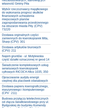
niezabudowanych, stanowiących
własność Gminy Piła
Wybór rzeczoznawcy majątkowego
do wykonania prognoz skutków
finansowych uchwalenia
miejscowych planów
zagospodarowania przestrzennego
na obszarze miasta Piły. (CPV):
73220
Dostawa orginalnych części
zamiennych do kserokopiarek Mita,
Sharp (CPV): 301
Dostawa artykułów biurowych
(CPV): 211
Najem gruntów - ul. Motylewska
część działki oznaczonej nr geod 14
Świadczenie kompleksowych usług
serwisowych kserokopiarek
cyfrowych RICOCH Afico 1035, 350
Opracowanie audytu energii
cieplnej dla placówek oświatowych
Dostawa papieru kserograficznego,
maszynowego i komputerowego
(CPV : 211)
Budowa przyłączy teletechnicznych
od złącza światłowodowego przy ul.
Bydgoskiej do budynku Komendy