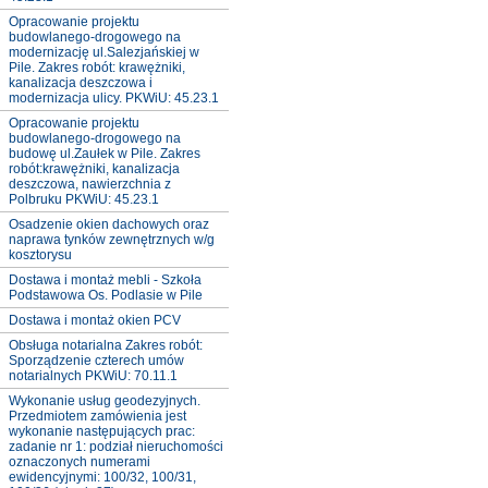
Opracowanie projektu
budowlanego-drogowego na
modernizację ul.Salezjańskiej w
Pile. Zakres robót: krawężniki,
kanalizacja deszczowa i
modernizacja ulicy. PKWiU: 45.23.1
Opracowanie projektu
budowlanego-drogowego na
budowę ul.Zaułek w Pile. Zakres
robót:krawężniki, kanalizacja
deszczowa, nawierzchnia z
Polbruku PKWiU: 45.23.1
Osadzenie okien dachowych oraz
naprawa tynków zewnętrznych w/g
kosztorysu
Dostawa i montaż mebli - Szkoła
Podstawowa Os. Podlasie w Pile
Dostawa i montaż okien PCV
Obsługa notarialna Zakres robót:
Sporządzenie czterech umów
notarialnych PKWiU: 70.11.1
Wykonanie usług geodezyjnych.
Przedmiotem zamówienia jest
wykonanie następujących prac:
zadanie nr 1: podział nieruchomości
oznaczonych numerami
ewidencyjnymi: 100/32, 100/31,