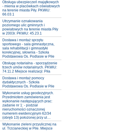
Obsługa ubezpieczeń majątkowych
- mienia w placówkach oświatowych
na terenie miasta Piły. PKWiU:
66.03.1
Utrzymanie oznakowania
poziomego ulic gminnych i
powiatowych na terenie miasta Piły
w 2003r. PKWiU: 45.23.1
Dostawa i montaż sprzętu
sportowego - sala gimnastyczna,
sala rehabilitacji i gimnastyki
korekcyjnej, siłownia - Szkoła
Podstawowa Os. Podlasie w Pile
Obsługę notarialna - sporządzenie
trzech umów notarialnych. PKWiU:
74.11.2 Miejsce realizacji: Piła
Dostawa i montaż pomocy
dydaktycznych - Szkoła
Podstawowa Os. Podlasie w Pile
Wykonanie usług geodezyjnych.
Przedmiotem zamówienia jest
wykonanie następujących prac:
zadanie nr 1: - podział
nieruchomości oznaczonej
numerem ewidencyjnym 62/34
(obręb 13) położonej przy ul....
Wykonanie zieleni przyulicznej na
ul. Trzcianeckiej w Pile. Miejsce