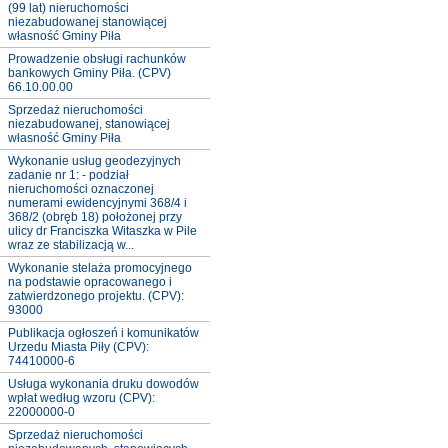
(99 lat) nieruchomości
niezabudowanej stanowiącej
własność Gminy Piła
Prowadzenie obsługi rachunków
bankowych Gminy Piła. (CPV)
66.10.00.00
Sprzedaż nieruchomości
niezabudowanej, stanowiącej
własność Gminy Piła
Wykonanie usług geodezyjnych
zadanie nr 1: - podział
nieruchomości oznaczonej
numerami ewidencyjnymi 368/4 i
368/2 (obręb 18) położonej przy
ulicy dr Franciszka Witaszka w Pile
wraz ze stabilizacją w...
Wykonanie stelaża promocyjnego
na podstawie opracowanego i
zatwierdzonego projektu. (CPV):
93000
Publikacja ogłoszeń i komunikatów
Urzedu Miasta Piły (CPV):
74410000-6
Usługa wykonania druku dowodów
wpłat według wzoru (CPV):
22000000-0
Sprzedaż nieruchomości