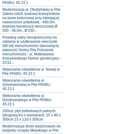
PKWiU: 45.23.1
Modernizacja ul. Olsztyńskiej w Pile
Zakres robót: budowa krawężników
na ławie betonowej przy istniejącej
nawierzchni asfaltowej - 490,0m.
budowa kanalizacji deszczowej Ø
300 - 56,0m., Ø 250...
Przetarg ustny nieograniczony na
oddanie w użytkowanie wieczyste
(99 lat) nieruchomości stanowiącej
własność Gminy Piła Położenie
nieruchomości - ul. Matwiejewa-
Kraszewskiego Numer geodezyjny -
22/11...
Wykonanie oświetlenia ul. Nowej w
Pile PKWiU: 45.23.1
Wykonanie oświetlenia ul.
Gnieźnieńskiej w Pile PKWiU:
45.23.1
Wykonanie oświetlenia ul.
Dembowskiego w Pile PKWiU:
45.23.1
200szt. płyt żelbetowych pełnych
(drogowych) o wymiarach: 15 x 90 x
300cm 15 x 120 x 300cm
Modernizacja drzwi wejściowych do
budynku Urzędu Miejskiego w Pile