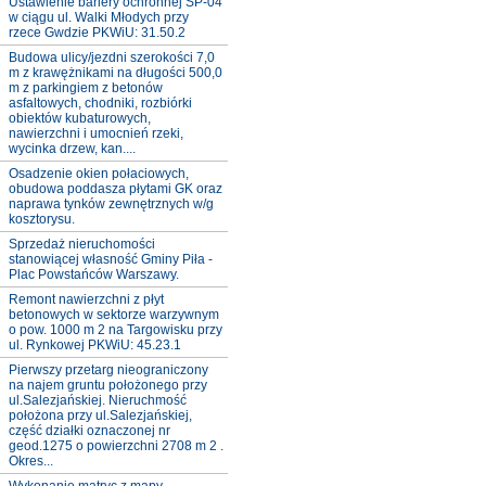
Ustawienie bariery ochronnej SP-04
w ciągu ul. Walki Młodych przy
rzece Gwdzie PKWiU: 31.50.2
Budowa ulicy/jezdni szerokości 7,0
m z krawężnikami na długości 500,0
m z parkingiem z betonów
asfaltowych, chodniki, rozbiórki
obiektów kubaturowych,
nawierzchni i umocnień rzeki,
wycinka drzew, kan....
Osadzenie okien połaciowych,
obudowa poddasza płytami GK oraz
naprawa tynków zewnętrznych w/g
kosztorysu.
Sprzedaż nieruchomości
stanowiącej własność Gminy Piła -
Plac Powstańców Warszawy.
Remont nawierzchni z płyt
betonowych w sektorze warzywnym
o pow. 1000 m 2 na Targowisku przy
ul. Rynkowej PKWiU: 45.23.1
Pierwszy przetarg nieograniczony
na najem gruntu położonego przy
ul.Salezjańskiej. Nieruchmość
położona przy ul.Salezjańskiej,
część działki oznaczonej nr
geod.1275 o powierzchni 2708 m 2 .
Okres...