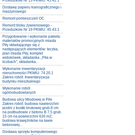
Przedszkole Nr 13 PKWiU: 45.42.1
Dostawę papieru kserograficznego i
maszynowego
Remont pomieszczeń OC.
Remont bloku żywieniowego -
Przedszkole Nr 19 PKWiU: 45.43.1
Przygotowanie i wykonanie pakietu
materiałów promocyjnych miasta
Piły składającego się z
następujących elementów: teczka,
plan miasta Piły, komplet
widokówek, składanka ,,Piła w
liczbach", składanka...
Wykonanie inwentaryzacji
nieruchomości PKWiU: 74.20.1
Zakres robót: Inwentaryzacja
budynku mieszkalnego
Wykonanie robót
ogólnobudowlanych
Budowa ulicy Miodowej w Pile
Zakres robót: budowa nawierzchni
jezdni z kostki brukowej grub.8 cm
na podbudowie z betonu B 7,5 grub.
15 cm na powierzchni 626 m2;
budowa krawężników na ławie
betonowej...
Dostawa sprzętu komputerowego