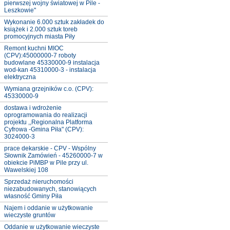
pierwszej wojny światowej w Pile -
Leszkowie"
Wykonanie 6.000 sztuk zakładek do
książek i 2.000 sztuk toreb
promocyjnych miasta Piły
Remont kuchni MIOC
(CPV):45000000-7 roboty
budowlane 45330000-9 instalacja
wod-kan 45310000-3 - instalacja
elektryczna
Wymiana grzejników c.o. (CPV):
45330000-9
dostawa i wdrożenie
oprogramowania do realizacji
projektu ,,Regionalna Platforma
Cyfrowa -Gmina Piła" (CPV):
3024000-3
prace dekarskie - CPV - Wspólny
Słownik Zamówień - 45260000-7 w
obiekcie PiMBP w Pile przy ul.
Wawelskiej 108
Sprzedaż nieruchomości
niezabudowanych, stanowiących
własność Gminy Piła
Najem i oddanie w użytkowanie
wieczyste gruntów
Oddanie w użytkowanie wieczyste