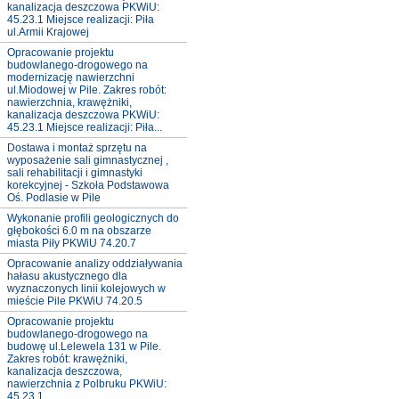
kanalizacja deszczowa PKWiU:
45.23.1 Miejsce realizacji: Piła
ul.Armii Krajowej
Opracowanie projektu
budowlanego-drogowego na
modernizację nawierzchni
ul.Miodowej w Pile. Zakres robót:
nawierzchnia, krawężniki,
kanalizacja deszczowa PKWiU:
45.23.1 Miejsce realizacji: Piła...
Dostawa i montaż sprzętu na
wyposażenie sali gimnastycznej ,
sali rehabilitacji i gimnastyki
korekcyjnej - Szkoła Podstawowa
Oś. Podlasie w Pile
Wykonanie profili geologicznych do
głębokości 6.0 m na obszarze
miasta Piły PKWiU 74.20.7
Opracowanie analizy oddziaływania
hałasu akustycznego dla
wyznaczonych linii kolejowych w
mieście Pile PKWiU 74.20.5
Opracowanie projektu
budowlanego-drogowego na
budowę ul.Lelewela 131 w Pile.
Zakres robót: krawężniki,
kanalizacja deszczowa,
nawierzchnia z Polbruku PKWiU:
45.23.1