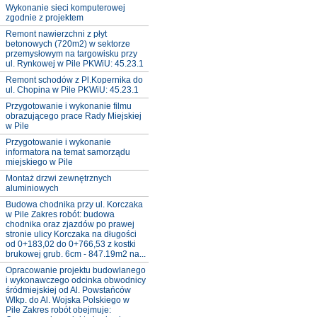
Wykonanie sieci komputerowej
zgodnie z projektem
Remont nawierzchni z płyt
betonowych (720m2) w sektorze
przemysłowym na targowisku przy
ul. Rynkowej w Pile PKWiU: 45.23.1
Remont schodów z Pl.Kopernika do
ul. Chopina w Pile PKWiU: 45.23.1
Przygotowanie i wykonanie filmu
obrazującego prace Rady Miejskiej
w Pile
Przygotowanie i wykonanie
informatora na temat samorządu
miejskiego w Pile
Montaż drzwi zewnętrznych
aluminiowych
Budowa chodnika przy ul. Korczaka
w Pile Zakres robót: budowa
chodnika oraz zjazdów po prawej
stronie ulicy Korczaka na długości
od 0+183,02 do 0+766,53 z kostki
brukowej grub. 6cm - 847.19m2 na...
Opracowanie projektu budowlanego
i wykonawczego odcinka obwodnicy
śródmiejskiej od Al. Powstańców
Wlkp. do Al. Wojska Polskiego w
Pile Zakres robót obejmuje: