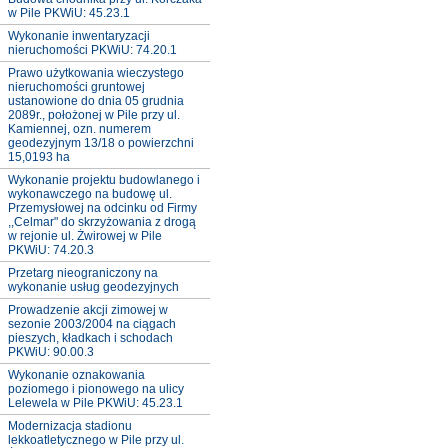
w Pile PKWiU: 45.23.1
Wykonanie inwentaryzacji
nieruchomości PKWiU: 74.20.1
Prawo użytkowania wieczystego
nieruchomości gruntowej
ustanowione do dnia 05 grudnia
2089r., położonej w Pile przy ul.
Kamiennej, ozn. numerem
geodezyjnym 13/18 o powierzchni
15,0193 ha
Wykonanie projektu budowlanego i
wykonawczego na budowę ul.
Przemysłowej na odcinku od Firmy
,,Celmar" do skrzyżowania z drogą
w rejonie ul. Żwirowej w Pile
PKWiU: 74.20.3
Przetarg nieograniczony na
wykonanie usług geodezyjnych
Prowadzenie akcji zimowej w
sezonie 2003/2004 na ciągach
pieszych, kładkach i schodach
PKWiU: 90.00.3
Wykonanie oznakowania
poziomego i pionowego na ulicy
Lelewela w Pile PKWiU: 45.23.1
Modernizacja stadionu
lekkoatletycznego w Pile przy ul.