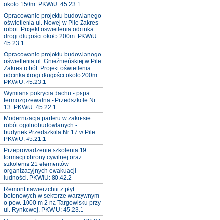
około 150m. PKWiU: 45.23.1
Opracowanie projektu budowlanego
oświetlenia ul. Nowej w Pile Zakres
robót: Projekt oświetlenia odcinka
drogi długości około 200m. PKWiU:
45.23.1
Opracowanie projektu budowlanego
oświetlenia ul. Gnieźnieńskiej w Pile
Zakres robót: Projekt oświetlenia
odcinka drogi długości około 200m.
PKWiU: 45.23.1
Wymiana pokrycia dachu - papa
termozgrzewalna - Przedszkole Nr
13. PKWiU: 45.22.1
Modernizacja parteru w zakresie
robót ogólnobudowlanych -
budynek Przedszkola Nr 17 w Pile.
PKWiU: 45.21.1
Przeprowadzenie szkolenia 19
formacji obrony cywilnej oraz
szkolenia 21 elementów
organizacyjnych ewakuacji
ludności. PKWiU: 80.42.2
Remont nawierzchni z płyt
betonowych w sektorze warzywnym
o pow. 1000 m 2 na Targowisku przy
ul. Rynkowej. PKWiU: 45.23.1