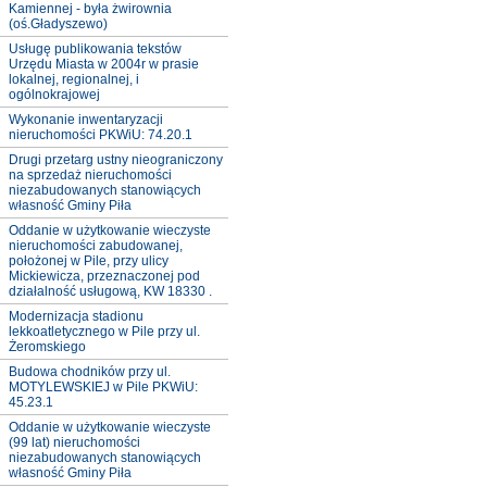
Kamiennej - była żwirownia
(oś.Gładyszewo)
Usługę publikowania tekstów
Urzędu Miasta w 2004r w prasie
lokalnej, regionalnej, i
ogólnokrajowej
Wykonanie inwentaryzacji
nieruchomości PKWiU: 74.20.1
Drugi przetarg ustny nieograniczony
na sprzedaż nieruchomości
niezabudowanych stanowiących
własność Gminy Piła
Oddanie w użytkowanie wieczyste
nieruchomości zabudowanej,
położonej w Pile, przy ulicy
Mickiewicza, przeznaczonej pod
działalność usługową, KW 18330 .
Modernizacja stadionu
lekkoatletycznego w Pile przy ul.
Żeromskiego
Budowa chodników przy ul.
MOTYLEWSKIEJ w Pile PKWiU:
45.23.1
Oddanie w użytkowanie wieczyste
(99 lat) nieruchomości
niezabudowanych stanowiących
własność Gminy Piła