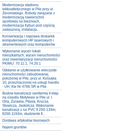
Modernizacja stadionu
lekkoatletycznego w Pile przy ul.
Żeromskiego. Roboty związane z
modernizacją nawierzchni
sportowej na bieżniach,
modernizacja trybun pod częścią
zadaszoną, instalacja...
Konserwacja i naprawa drukarek
komputerowych HP laserowych i
atramentowych oraz komputerów.
Wykonanie wycen lokali
mieszkalnych, wycen nieruchomości
oraz inwentaryzacji nieruchomości
PKWiU: 70.11.1, 74.20.1
Oddanie w użytkowanie wieczyste
nieruchomości zabudowanej,
położonej w Pile, przy ul. Kossaka
10, przeznaczonej na usługi handlu
- UH, Kw Nr 4766 SR w Pile.
Budow kanalizacji sanitarnej II etap
na osiedlu Motylewo w Pile ul. l.
Orla, Żurawia, Ptasia, Krucza,
Słowicza, Jaskółcza. Wykonanie
kanalizacji z rur PVC fi 250-134m;
fi200-1193m, studzienki fi...
Dostawa artykułów biurowych
Najem gruntów