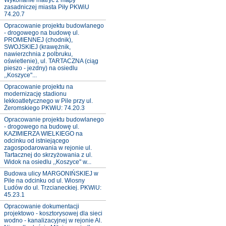
Wykonanie matryc z mapy
zasadniczej miasta Piły PKWiU
74.20.7
Opracowanie projektu budowlanego
- drogowego na budowę ul.
PROMIENNEJ (chodnik),
SWOJSKIEJ (krawężnik,
nawierzchnia z polbruku,
oświetlenie), ul. TARTACZNA (ciąg
pieszo - jezdny) na osiedlu
,,Koszyce"...
Opracowanie projektu na
modernizację stadionu
lekkoatletycznego w Pile przy ul.
Żeromskiego PKWiU: 74.20.3
Opracowanie projektu budowlanego
- drogowego na budowę ul.
KAZIMIERZA WIELKIEGO na
odcinku od istniejącego
zagospodarowania w rejonie ul.
Tartacznej do skrzyżowania z ul.
Widok na osiedlu ,,Koszyce" w...
Budowa ulicy MARGONIŃSKIEJ w
Pile na odcinku od ul. Wiosny
Ludów do ul. Trzcianeckiej. PKWiU:
45.23.1
Opracowanie dokumentacji
projektowo - kosztorysowej dla sieci
wodno - kanalizacyjnej w rejonie Al.