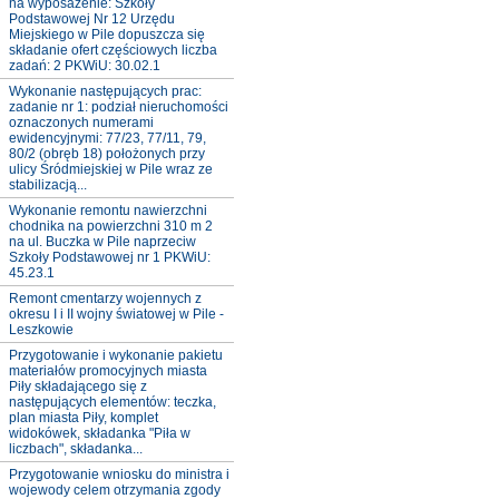
na wyposażenie: Szkoły
Podstawowej Nr 12 Urzędu
Miejskiego w Pile dopuszcza się
składanie ofert częściowych liczba
zadań: 2 PKWiU: 30.02.1
Wykonanie następujących prac:
zadanie nr 1: podział nieruchomości
oznaczonych numerami
ewidencyjnymi: 77/23, 77/11, 79,
80/2 (obręb 18) położonych przy
ulicy Śródmiejskiej w Pile wraz ze
stabilizacją...
Wykonanie remontu nawierzchni
chodnika na powierzchni 310 m 2
na ul. Buczka w Pile naprzeciw
Szkoły Podstawowej nr 1 PKWiU:
45.23.1
Remont cmentarzy wojennych z
okresu I i II wojny światowej w Pile -
Leszkowie
Przygotowanie i wykonanie pakietu
materiałów promocyjnych miasta
Piły składającego się z
następujących elementów: teczka,
plan miasta Piły, komplet
widokówek, składanka "Piła w
liczbach", składanka...
Przygotowanie wniosku do ministra i
wojewody celem otrzymania zgody