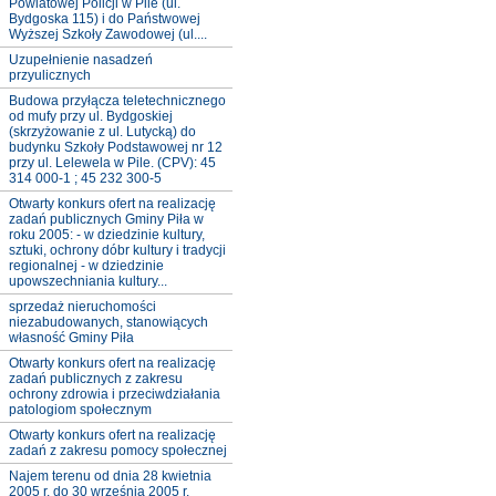
Powiatowej Policji w Pile (ul.
Bydgoska 115) i do Państwowej
Wyższej Szkoły Zawodowej (ul....
Uzupełnienie nasadzeń
przyulicznych
Budowa przyłącza teletechnicznego
od mufy przy ul. Bydgoskiej
(skrzyżowanie z ul. Lutycką) do
budynku Szkoły Podstawowej nr 12
przy ul. Lelewela w Pile. (CPV): 45
314 000-1 ; 45 232 300-5
Otwarty konkurs ofert na realizację
zadań publicznych Gminy Piła w
roku 2005: - w dziedzinie kultury,
sztuki, ochrony dóbr kultury i tradycji
regionalnej - w dziedzinie
upowszechniania kultury...
sprzedaż nieruchomości
niezabudowanych, stanowiących
własność Gminy Piła
Otwarty konkurs ofert na realizację
zadań publicznych z zakresu
ochrony zdrowia i przeciwdziałania
patologiom społecznym
Otwarty konkurs ofert na realizację
zadań z zakresu pomocy społecznej
Najem terenu od dnia 28 kwietnia
2005 r. do 30 września 2005 r.