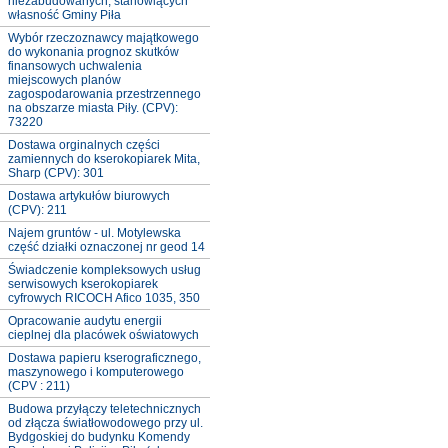
niezabudowanych, stanowiących
własność Gminy Piła
Wybór rzeczoznawcy majątkowego
do wykonania prognoz skutków
finansowych uchwalenia
miejscowych planów
zagospodarowania przestrzennego
na obszarze miasta Piły. (CPV):
73220
Dostawa orginalnych części
zamiennych do kserokopiarek Mita,
Sharp (CPV): 301
Dostawa artykułów biurowych
(CPV): 211
Najem gruntów - ul. Motylewska
część działki oznaczonej nr geod 14
Świadczenie kompleksowych usług
serwisowych kserokopiarek
cyfrowych RICOCH Afico 1035, 350
Opracowanie audytu energii
cieplnej dla placówek oświatowych
Dostawa papieru kserograficznego,
maszynowego i komputerowego
(CPV : 211)
Budowa przyłączy teletechnicznych
od złącza światłowodowego przy ul.
Bydgoskiej do budynku Komendy