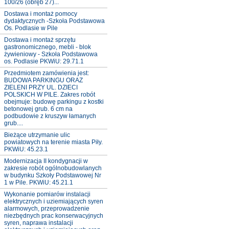
100/26 (obręb 27)...
Dostawa i montaż pomocy
dydaktycznych -Szkoła Podstawowa
Os. Podlasie w Pile
Dostawa i montaż sprzętu
gastronomicznego, mebli - blok
żywieniowy - Szkoła Podstawowa
os. Podlasie PKWiU: 29.71.1
Przedmiotem zamówienia jest:
BUDOWA PARKINGU ORAZ
ZIELENI PRZY UL. DZIECI
POLSKICH W PILE. Zakres robót
obejmuje: budowę parkingu z kostki
betonowej grub. 6 cm na
podbudowie z kruszyw łamanych
grub....
Bieżące utrzymanie ulic
powiatowych na terenie miasta Piły.
PKWiU: 45.23.1
Modernizacja II kondygnacji w
zakresie robót ogólnobudowlanych
w budynku Szkoły Podstawowej Nr
1 w Pile. PKWiU: 45.21.1
Wykonanie pomiarów instalacji
elektrycznych i uziemiających syren
alarmowych, przeprowadzenie
niezbędnych prac konserwacyjnych
syren, naprawa instalacji