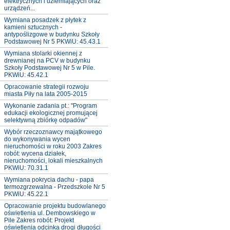
elektrycznych i uziemiających oraz
urządzeń...
Wymiana posadzek z płytek z
kamieni sztucznych -
antypoślizgowe w budynku Szkoły
Podstawowej Nr 5 PKWiU: 45.43.1
Wymiana stolarki okiennej z
drewnianej na PCV w budynku
Szkoły Podstawowej Nr 5 w Pile.
PKWiU: 45.42.1
Opracowanie strategii rozwoju
miasta Piły na lata 2005-2015
Wykonanie zadania pt.: "Program
edukacji ekologicznej promującej
selektywną zbiórkę odpadów"
Wybór rzeczoznawcy majątkowego
do wykonywania wycen
nieruchomości w roku 2003 Zakres
robót: wycena działek,
nieruchomości, lokali mieszkalnych
PKWiU: 70.31.1
Wymiana pokrycia dachu - papa
termozgrzewalna - Przedszkole Nr 5
PKWiU: 45.22.1
Opracowanie projektu budowlanego
oświetlenia ul. Dembowskiego w
Pile Zakres robót: Projekt
oświetlenia odcinka drogi długości