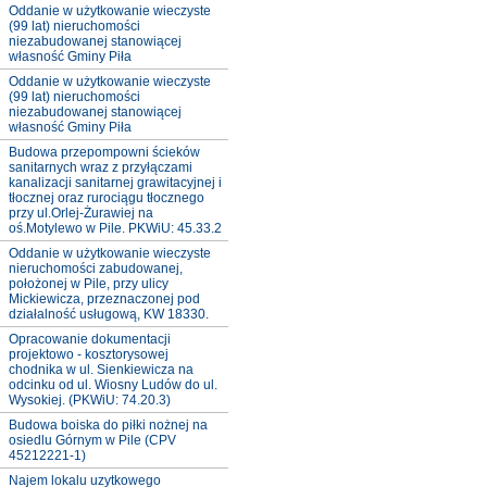
Oddanie w użytkowanie wieczyste
(99 lat) nieruchomości
niezabudowanej stanowiącej
własność Gminy Piła
Oddanie w użytkowanie wieczyste
(99 lat) nieruchomości
niezabudowanej stanowiącej
własność Gminy Piła
Budowa przepompowni ścieków
sanitarnych wraz z przyłączami
kanalizacji sanitarnej grawitacyjnej i
tłocznej oraz rurociągu tłocznego
przy ul.Orlej-Żurawiej na
oś.Motylewo w Pile. PKWiU: 45.33.2
Oddanie w użytkowanie wieczyste
nieruchomości zabudowanej,
położonej w Pile, przy ulicy
Mickiewicza, przeznaczonej pod
działalność usługową, KW 18330.
Opracowanie dokumentacji
projektowo - kosztorysowej
chodnika w ul. Sienkiewicza na
odcinku od ul. Wiosny Ludów do ul.
Wysokiej. (PKWiU: 74.20.3)
Budowa boiska do piłki nożnej na
osiedlu Górnym w Pile (CPV
45212221-1)
Najem lokalu uzytkowego