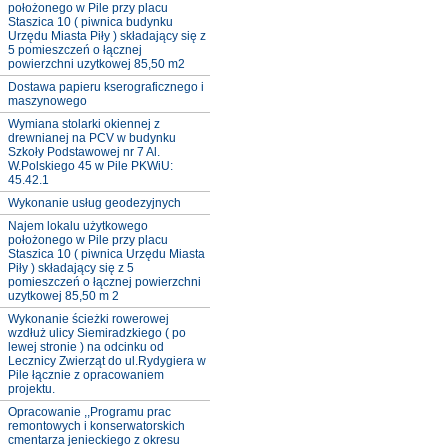
położonego w Pile przy placu
Staszica 10 ( piwnica budynku
Urzędu Miasta Piły ) składający się z
5 pomieszczeń o łącznej
powierzchni uzytkowej 85,50 m2
Dostawa papieru kserograficznego i
maszynowego
Wymiana stolarki okiennej z
drewnianej na PCV w budynku
Szkoły Podstawowej nr 7 Al.
W.Polskiego 45 w Pile PKWiU:
45.42.1
Wykonanie usług geodezyjnych
Najem lokalu użytkowego
położonego w Pile przy placu
Staszica 10 ( piwnica Urzędu Miasta
Piły ) składający się z 5
pomieszczeń o łącznej powierzchni
uzytkowej 85,50 m 2
Wykonanie ścieżki rowerowej
wzdłuż ulicy Siemiradzkiego ( po
lewej stronie ) na odcinku od
Lecznicy Zwierząt do ul.Rydygiera w
Pile łącznie z opracowaniem
projektu.
Opracowanie ,,Programu prac
remontowych i konserwatorskich
cmentarza jenieckiego z okresu