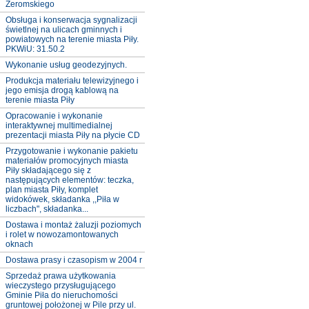
Żeromskiego
Obsługa i konserwacja sygnalizacji
świetlnej na ulicach gminnych i
powiatowych na terenie miasta Piły.
PKWiU: 31.50.2
Wykonanie usług geodezyjnych.
Produkcja materiału telewizyjnego i
jego emisja drogą kablową na
terenie miasta Piły
Opracowanie i wykonanie
interaktywnej multimedialnej
prezentacji miasta Piły na płycie CD
Przygotowanie i wykonanie pakietu
materiałów promocyjnych miasta
Piły składającego się z
następujących elementów: teczka,
plan miasta Piły, komplet
widokówek, składanka ,,Piła w
liczbach", składanka...
Dostawa i montaż żaluzji poziomych
i rolet w nowozamontowanych
oknach
Dostawa prasy i czasopism w 2004 r
Sprzedaż prawa użytkowania
wieczystego przysługującego
Gminie Piła do nieruchomości
gruntowej położonej w Pile przy ul.