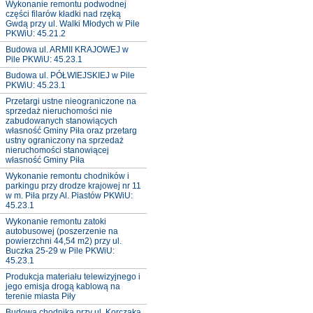
Wykonanie remontu podwodnej
części filarów kładki nad rzęką
Gwdą przy ul. Walki Młodych w Pile
PKWiU: 45.21.2
Budowa ul. ARMII KRAJOWEJ w
Pile PKWiU: 45.23.1
Budowa ul. PÓŁWIEJSKIEJ w Pile
PKWiU: 45.23.1
Przetargi ustne nieograniczone na
sprzedaż nieruchomości nie
zabudowanych stanowiących
własność Gminy Piła oraz przetarg
ustny ograniczony na sprzedaż
nieruchomości stanowiącej
własność Gminy Piła
Wykonanie remontu chodników i
parkingu przy drodze krajowej nr 11
w m. Piła przy Al. Piastów PKWiU:
45.23.1
Wykonanie remontu zatoki
autobusowej (poszerzenie na
powierzchni 44,54 m2) przy ul.
Buczka 25-29 w Pile PKWiU:
45.23.1
Produkcja materiału telewizyjnego i
jego emisja drogą kablową na
terenie miasta Piły
Budowa chodnika przy ul. Korczaka