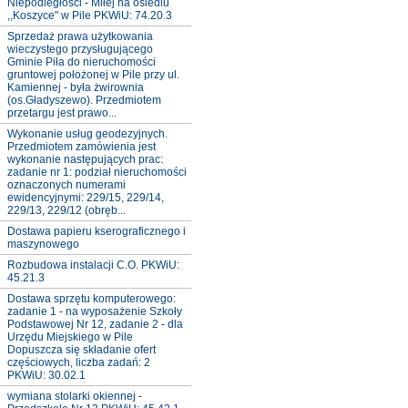
Niepodległości - Miłej na osiedlu
,,Koszyce" w Pile PKWiU: 74.20.3
Sprzedaż prawa użytkowania
wieczystego przysługującego
Gminie Piła do nieruchomości
gruntowej położonej w Pile przy ul.
Kamiennej - była żwirownia
(os.Gładyszewo). Przedmiotem
przetargu jest prawo...
Wykonanie usług geodezyjnych.
Przedmiotem zamówienia jest
wykonanie następujących prac:
zadanie nr 1: podział nieruchomości
oznaczonych numerami
ewidencyjnymi: 229/15, 229/14,
229/13, 229/12 (obręb...
Dostawa papieru kserograficznego i
maszynowego
Rozbudowa instalacji C.O. PKWiU:
45.21.3
Dostawa sprzętu komputerowego:
zadanie 1 - na wyposażenie Szkoły
Podstawowej Nr 12, zadanie 2 - dla
Urzędu Miejskiego w Pile
Dopuszcza się składanie ofert
częściowych, liczba zadań: 2
PKWiU: 30.02.1
wymiana stolarki okiennej -