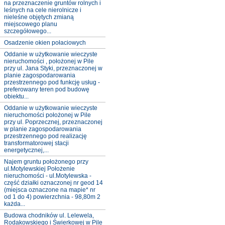
na przeznaczenie gruntów rolnych i
leśnych na cele nierolnicze i
nieleśne objętych zmianą
miejscowego planu
szczegółowego...
Osadzenie okien połaciowych
Oddanie w użytkowanie wieczyste
nieruchomości , położonej w Pile
przy ul. Jana Styki, przeznaczonej w
planie zagospodarowania
przestrzennego pod funkcję usług -
preferowany teren pod budowę
obiektu...
Oddanie w użytkowanie wieczyste
nieruchomości położonej w Pile
przy ul. Poprzecznej, przeznaczonej
w planie zagospodarowania
przestrzennego pod realizację
transformatorowej stacji
energetycznej,...
Najem gruntu położonego przy
ul.Motylewskiej Położenie
nieruchomości - ul.Motylewska -
część działki oznaczonej nr geod 14
(miejsca oznaczone na mapie* nr
od 1 do 4) powierzchnia - 98,80m 2
każda...
Budowa chodników ul. Lelewela,
Rodakowskiego i Świerkowej w Pile