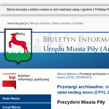
Strona korzysta z plików cookies w celu realizacji usług i zgodnie z Polityk
www.bip.gov.pl
|
Wersja mobilna
|
Mapa serwisu
|
Kontakt
Urzędu Miasta Piły (
Strona główna
»
Przetargi archiwalne
wzoru (CPV): 22000000-0
Przetargi archiwalne:
U
wpłat według wzoru (CPV): 
Rada Miasta
Prezydent Miasta Piły
Urząd Miasta