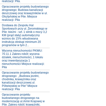
realizacji: Piła.
Opracowanie projektu budowlanego
drogowego: Budowa kanalizacji
deszczowej oraz krawężników w ul.
Olsztyńskiej w Pile. Miejsce
realizacji: Piła
Dostawa do Zespołu Hal
Sportowych przy ul. Żeromskiego w
Pile: bieżni - szt. 1 silnik o mocy 3,2
KM (prąd stały) automatyczny
wznios do 15% wbudowana
instrukcja obsługi minimum 20
programów w tym 2...
Wycena nieruchomości PKWiU:
70.11.1 Zakres robót: wycena
działek, nieruchomości, 1 lokalu
oraz inwentaryzacja 1
nieruchomości Miejsce realizacji:
Piła
Opracowanie projektu budowlanego
drogowego: ,,Budowa jezdni,
chodnika, krawężnika oraz
kanalizacji deszczowej ul.
Półwiejskiej w Pile" Miejsce
realizacji: Piła
Opracowanie projektu
budowlanego-drogowego na
modernizację ul.Armii Krajowej w
Pile. Zakres robót: krawężniki,