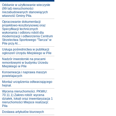
Oddanie w użytkowanie wieczyste
(99 lat) nieruchomości
niezabudowanych stanowiących
własność Gminy Piła.
Opracowanie dokumentacji
projektowo-kosztorysowej oraz
Specyfikacji technicznych
wykonania i odbioru robót dla
modernizacji i odtworzenia Centrum
Strzelectwa Sportowego "Tarcza" w
Pile przy Al....
Usługa pośrednictwa w publikacji
ogłoszeń Urzędu Miejskiego w Pile
Nadzór inwestorski na pracami
remontowymi w budynku Urzedu
Miejskiego w Pile
Konserwacja i naprawa maszyn
powielajacych
Montaż urządzenia odtwarzającego
hejnał.
Wycena nieruchomości. PKWiU:
70.11.1) Zakres robót: wycena
działek, lokali oraz inwentaryzacja 1
nieruchomości Miejsce realizacji:
Piła
Dostawa artykułów biurowych