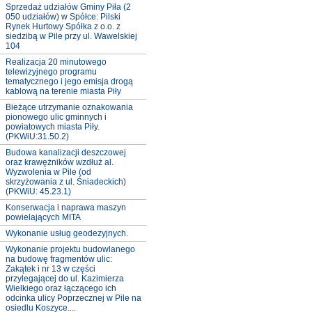
Sprzedaż udziałów Gminy Piła (2
050 udziałów) w Spółce: Pilski
Rynek Hurtowy Spółka z o.o. z
siedzibą w Pile przy ul. Wawelskiej
104
Realizacja 20 minutowego
telewizyjnego programu
tematycznego i jego emisja drogą
kablową na terenie miasta Piły
Bieżące utrzymanie oznakowania
pionowego ulic gminnych i
powiatowych miasta Piły.
(PKWiU:31.50.2)
Budowa kanalizacji deszczowej
oraz krawężników wzdłuż al.
Wyzwolenia w Pile (od
skrzyżowania z ul. Śniadeckich)
(PKWiU: 45.23.1)
Konserwacja i naprawa maszyn
powielających MITA
Wykonanie usług geodezyjnych.
Wykonanie projektu budowlanego
na budowę fragmentów ulic:
Zakątek i nr 13 w części
przylegającej do ul. Kazimierza
Wielkiego oraz łączącego ich
odcinka ulicy Poprzecznej w Pile na
osiedlu Koszyce....