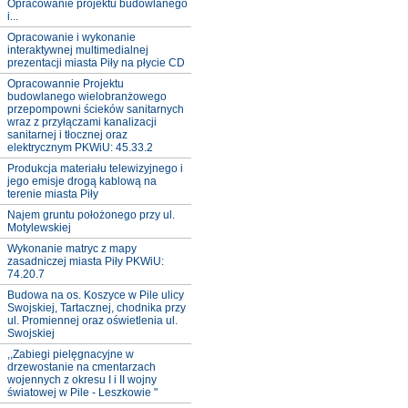
Opracowanie projektu budowlanego
i...
Opracowanie i wykonanie
interaktywnej multimedialnej
prezentacji miasta Piły na płycie CD
Opracowannie Projektu
budowlanego wielobranżowego
przepompowni ścieków sanitarnych
wraz z przyłączami kanalizacji
sanitarnej i tłocznej oraz
elektrycznym PKWiU: 45.33.2
Produkcja materiału telewizyjnego i
jego emisje drogą kablową na
terenie miasta Piły
Najem gruntu położonego przy ul.
Motylewskiej
Wykonanie matryc z mapy
zasadniczej miasta Piły PKWiU:
74.20.7
Budowa na os. Koszyce w Pile ulicy
Swojskiej, Tartacznej, chodnika przy
ul. Promiennej oraz oświetlenia ul.
Swojskiej
,,Zabiegi pielęgnacyjne w
drzewostanie na cmentarzach
wojennych z okresu I i II wojny
światowej w Pile - Leszkowie "