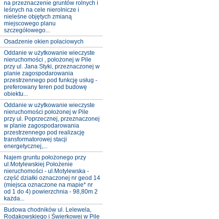
na przeznaczenie gruntów rolnych i
leśnych na cele nierolnicze i
nieleśne objętych zmianą
miejscowego planu
szczegółowego...
Osadzenie okien połaciowych
Oddanie w użytkowanie wieczyste
nieruchomości , położonej w Pile
przy ul. Jana Styki, przeznaczonej w
planie zagospodarowania
przestrzennego pod funkcję usług -
preferowany teren pod budowę
obiektu...
Oddanie w użytkowanie wieczyste
nieruchomości położonej w Pile
przy ul. Poprzecznej, przeznaczonej
w planie zagospodarowania
przestrzennego pod realizację
transformatorowej stacji
energetycznej,...
Najem gruntu położonego przy
ul.Motylewskiej Położenie
nieruchomości - ul.Motylewska -
część działki oznaczonej nr geod 14
(miejsca oznaczone na mapie* nr
od 1 do 4) powierzchnia - 98,80m 2
każda...
Budowa chodników ul. Lelewela,
Rodakowskiego i Świerkowej w Pile