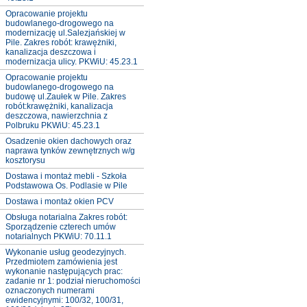
Opracowanie projektu
budowlanego-drogowego na
modernizację ul.Salezjańskiej w
Pile. Zakres robót: krawężniki,
kanalizacja deszczowa i
modernizacja ulicy. PKWiU: 45.23.1
Opracowanie projektu
budowlanego-drogowego na
budowę ul.Zaułek w Pile. Zakres
robót:krawężniki, kanalizacja
deszczowa, nawierzchnia z
Polbruku PKWiU: 45.23.1
Osadzenie okien dachowych oraz
naprawa tynków zewnętrznych w/g
kosztorysu
Dostawa i montaż mebli - Szkoła
Podstawowa Os. Podlasie w Pile
Dostawa i montaż okien PCV
Obsługa notarialna Zakres robót:
Sporządzenie czterech umów
notarialnych PKWiU: 70.11.1
Wykonanie usług geodezyjnych.
Przedmiotem zamówienia jest
wykonanie następujących prac:
zadanie nr 1: podział nieruchomości
oznaczonych numerami
ewidencyjnymi: 100/32, 100/31,