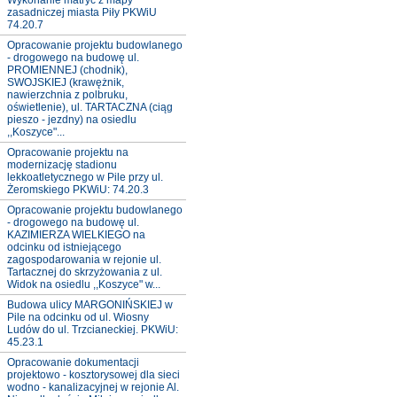
Wykonanie matryc z mapy
zasadniczej miasta Piły PKWiU
74.20.7
Opracowanie projektu budowlanego
- drogowego na budowę ul.
PROMIENNEJ (chodnik),
SWOJSKIEJ (krawężnik,
nawierzchnia z polbruku,
oświetlenie), ul. TARTACZNA (ciąg
pieszo - jezdny) na osiedlu
,,Koszyce"...
Opracowanie projektu na
modernizację stadionu
lekkoatletycznego w Pile przy ul.
Żeromskiego PKWiU: 74.20.3
Opracowanie projektu budowlanego
- drogowego na budowę ul.
KAZIMIERZA WIELKIEGO na
odcinku od istniejącego
zagospodarowania w rejonie ul.
Tartacznej do skrzyżowania z ul.
Widok na osiedlu ,,Koszyce" w...
Budowa ulicy MARGONIŃSKIEJ w
Pile na odcinku od ul. Wiosny
Ludów do ul. Trzcianeckiej. PKWiU:
45.23.1
Opracowanie dokumentacji
projektowo - kosztorysowej dla sieci
wodno - kanalizacyjnej w rejonie Al.