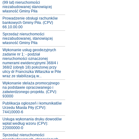
(99 lat) nieruchomości
niezabudowanej stanowiącej
własność Gminy Piła
Prowadzenie obsługi rachunków
bankowych Gminy Piła. (CPV)
66.10.00.00
Sprzedaż nieruchomości
niezabudowanej, stanowiącej
własność Gminy Piła
Wykonanie usług geodezyjnych
zadanie nr 1: - podział
nieruchomości oznaczonej
numerami ewidencyjnymi 368/4 i
368/2 (obręb 18) położonej przy
ulicy dr Franciszka Witaszka w Pile
wraz ze stabilizacją w...
Wykonanie stelaża promocyjnego
na podstawie opracowanego i
zatwierdzonego projektu. (CPV):
93000
Publikacja ogłoszeń i komunikatów
Urzedu Miasta Piły (CPV):
74410000-6
Usługa wykonania druku dowodów
wpłat według wzoru (CPV):
22000000-0
Sprzedaż nieruchomości