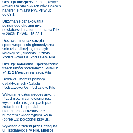
Obsługa ubezpieczeń majątkowych
- mienia w placówkach oświatowych
na terenie miasta Piły. PKWiU:
66.03.1
Utrzymanie oznakowania
poziomego ulic gminnych i
powiatowych na terenie miasta Piły
w 2003r. PKWiU: 45.23.1
Dostawa i montaż sprzętu
sportowego - sala gimnastyczna,
sala rehabilitacji i gimnastyki
korekcyjnej, siłownia - Szkoła
Podstawowa Os. Podlasie w Pile
Obsługę notarialna - sporządzenie
trzech umów notarialnych. PKWiU:
74.11.2 Miejsce realizacji: Piła
Dostawa i montaż pomocy
dydaktycznych - Szkoła
Podstawowa Os. Podlasie w Pile
Wykonanie usług geodezyjnych.
Przedmiotem zamówienia jest
wykonanie następujących prac:
zadanie nr 1: - podział
nieruchomości oznaczonej
numerem ewidencyjnym 62/34
(obręb 13) położonej przy ul....
Wykonanie zieleni przyulicznej na
ul. Trzcianeckiej w Pile. Miejsce