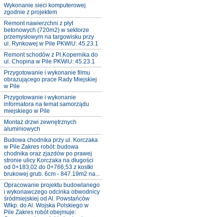
Wykonanie sieci komputerowej
zgodnie z projektem
Remont nawierzchni z płyt
betonowych (720m2) w sektorze
przemysłowym na targowisku przy
ul. Rynkowej w Pile PKWiU: 45.23.1
Remont schodów z Pl.Kopernika do
ul. Chopina w Pile PKWiU: 45.23.1
Przygotowanie i wykonanie filmu
obrazującego prace Rady Miejskiej
w Pile
Przygotowanie i wykonanie
informatora na temat samorządu
miejskiego w Pile
Montaż drzwi zewnętrznych
aluminiowych
Budowa chodnika przy ul. Korczaka
w Pile Zakres robót: budowa
chodnika oraz zjazdów po prawej
stronie ulicy Korczaka na długości
od 0+183,02 do 0+766,53 z kostki
brukowej grub. 6cm - 847.19m2 na...
Opracowanie projektu budowlanego
i wykonawczego odcinka obwodnicy
śródmiejskiej od Al. Powstańców
Wlkp. do Al. Wojska Polskiego w
Pile Zakres robót obejmuje: