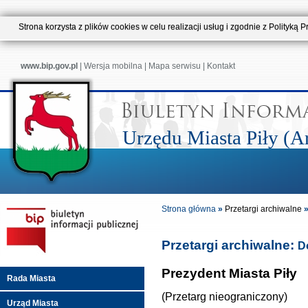
Strona korzysta z plików cookies w celu realizacji usług i zgodnie z Polityk
www.bip.gov.pl
|
Wersja mobilna
|
Mapa serwisu
|
Kontakt
Urzędu Miasta Piły (
Strona główna
»
Przetargi archiwalne
Przetargi archiwalne:
D
Prezydent Miasta Piły
Rada Miasta
(Przetarg nieograniczony)
Urząd Miasta