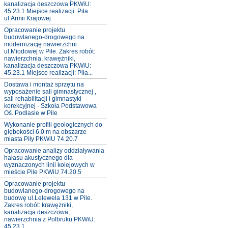
kanalizacja deszczowa PKWiU:
45.23.1 Miejsce realizacji: Piła
ul.Armii Krajowej
Opracowanie projektu
budowlanego-drogowego na
modernizację nawierzchni
ul.Miodowej w Pile. Zakres robót:
nawierzchnia, krawężniki,
kanalizacja deszczowa PKWiU:
45.23.1 Miejsce realizacji: Piła...
Dostawa i montaż sprzętu na
wyposażenie sali gimnastycznej ,
sali rehabilitacji i gimnastyki
korekcyjnej - Szkoła Podstawowa
Oś. Podlasie w Pile
Wykonanie profili geologicznych do
głębokości 6.0 m na obszarze
miasta Piły PKWiU 74.20.7
Opracowanie analizy oddziaływania
hałasu akustycznego dla
wyznaczonych linii kolejowych w
mieście Pile PKWiU 74.20.5
Opracowanie projektu
budowlanego-drogowego na
budowę ul.Lelewela 131 w Pile.
Zakres robót: krawężniki,
kanalizacja deszczowa,
nawierzchnia z Polbruku PKWiU:
45.23.1