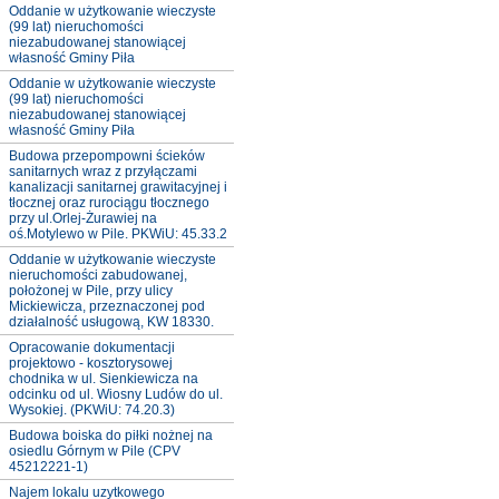
Oddanie w użytkowanie wieczyste
(99 lat) nieruchomości
niezabudowanej stanowiącej
własność Gminy Piła
Oddanie w użytkowanie wieczyste
(99 lat) nieruchomości
niezabudowanej stanowiącej
własność Gminy Piła
Budowa przepompowni ścieków
sanitarnych wraz z przyłączami
kanalizacji sanitarnej grawitacyjnej i
tłocznej oraz rurociągu tłocznego
przy ul.Orlej-Żurawiej na
oś.Motylewo w Pile. PKWiU: 45.33.2
Oddanie w użytkowanie wieczyste
nieruchomości zabudowanej,
położonej w Pile, przy ulicy
Mickiewicza, przeznaczonej pod
działalność usługową, KW 18330.
Opracowanie dokumentacji
projektowo - kosztorysowej
chodnika w ul. Sienkiewicza na
odcinku od ul. Wiosny Ludów do ul.
Wysokiej. (PKWiU: 74.20.3)
Budowa boiska do piłki nożnej na
osiedlu Górnym w Pile (CPV
45212221-1)
Najem lokalu uzytkowego