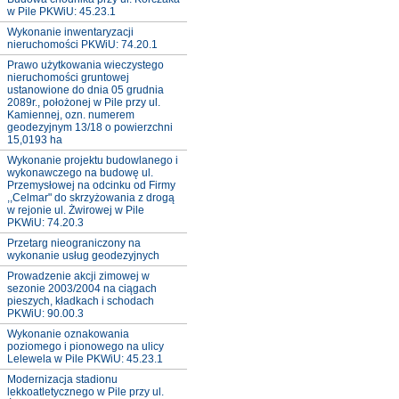
w Pile PKWiU: 45.23.1
Wykonanie inwentaryzacji
nieruchomości PKWiU: 74.20.1
Prawo użytkowania wieczystego
nieruchomości gruntowej
ustanowione do dnia 05 grudnia
2089r., położonej w Pile przy ul.
Kamiennej, ozn. numerem
geodezyjnym 13/18 o powierzchni
15,0193 ha
Wykonanie projektu budowlanego i
wykonawczego na budowę ul.
Przemysłowej na odcinku od Firmy
,,Celmar" do skrzyżowania z drogą
w rejonie ul. Żwirowej w Pile
PKWiU: 74.20.3
Przetarg nieograniczony na
wykonanie usług geodezyjnych
Prowadzenie akcji zimowej w
sezonie 2003/2004 na ciągach
pieszych, kładkach i schodach
PKWiU: 90.00.3
Wykonanie oznakowania
poziomego i pionowego na ulicy
Lelewela w Pile PKWiU: 45.23.1
Modernizacja stadionu
lekkoatletycznego w Pile przy ul.