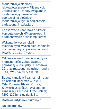
Modernizacja stadionu
lekkoatletycznego w Pile przy ul.
Żeromskiego. Roboty związane z
modernizacją nawierzchni
sportowej na bieżniach,
modernizacja trybun pod częścią
zadaszoną, instalacja...
Konserwacja i naprawa drukarek
komputerowych HP laserowych i
atramentowych oraz komputerów.
Wykonanie wycen lokali
mieszkalnych, wycen nieruchomości
oraz inwentaryzacji nieruchomości
PKWiU: 70.11.1, 74.20.1
Oddanie w użytkowanie wieczyste
nieruchomości zabudowanej,
położonej w Pile, przy ul. Kossaka
10, przeznaczonej na usługi handlu
- UH, Kw Nr 4766 SR w Pile.
Budow kanalizacji sanitarnej II etap
na osiedlu Motylewo w Pile ul. l.
Orla, Żurawia, Ptasia, Krucza,
Słowicza, Jaskółcza. Wykonanie
kanalizacji z rur PVC fi 250-134m;
fi200-1193m, studzienki fi...
Dostawa artykułów biurowych
Najem gruntów