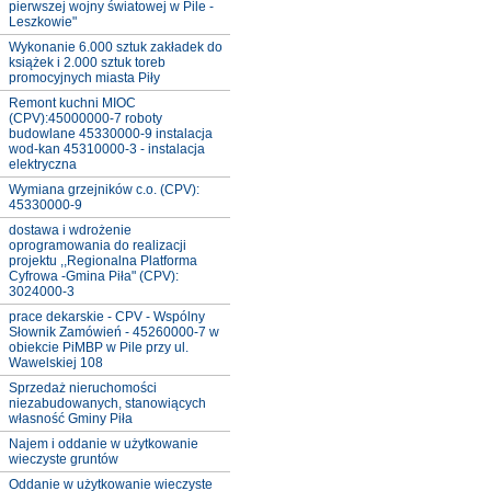
pierwszej wojny światowej w Pile -
Leszkowie"
Wykonanie 6.000 sztuk zakładek do
książek i 2.000 sztuk toreb
promocyjnych miasta Piły
Remont kuchni MIOC
(CPV):45000000-7 roboty
budowlane 45330000-9 instalacja
wod-kan 45310000-3 - instalacja
elektryczna
Wymiana grzejników c.o. (CPV):
45330000-9
dostawa i wdrożenie
oprogramowania do realizacji
projektu ,,Regionalna Platforma
Cyfrowa -Gmina Piła" (CPV):
3024000-3
prace dekarskie - CPV - Wspólny
Słownik Zamówień - 45260000-7 w
obiekcie PiMBP w Pile przy ul.
Wawelskiej 108
Sprzedaż nieruchomości
niezabudowanych, stanowiących
własność Gminy Piła
Najem i oddanie w użytkowanie
wieczyste gruntów
Oddanie w użytkowanie wieczyste