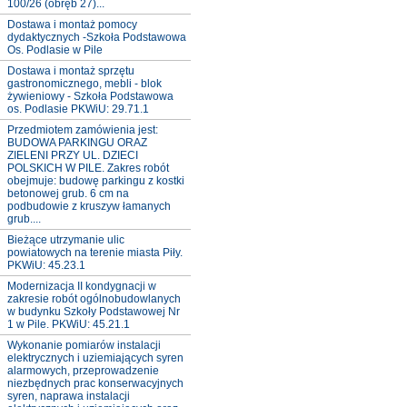
100/26 (obręb 27)...
Dostawa i montaż pomocy
dydaktycznych -Szkoła Podstawowa
Os. Podlasie w Pile
Dostawa i montaż sprzętu
gastronomicznego, mebli - blok
żywieniowy - Szkoła Podstawowa
os. Podlasie PKWiU: 29.71.1
Przedmiotem zamówienia jest:
BUDOWA PARKINGU ORAZ
ZIELENI PRZY UL. DZIECI
POLSKICH W PILE. Zakres robót
obejmuje: budowę parkingu z kostki
betonowej grub. 6 cm na
podbudowie z kruszyw łamanych
grub....
Bieżące utrzymanie ulic
powiatowych na terenie miasta Piły.
PKWiU: 45.23.1
Modernizacja II kondygnacji w
zakresie robót ogólnobudowlanych
w budynku Szkoły Podstawowej Nr
1 w Pile. PKWiU: 45.21.1
Wykonanie pomiarów instalacji
elektrycznych i uziemiających syren
alarmowych, przeprowadzenie
niezbędnych prac konserwacyjnych
syren, naprawa instalacji