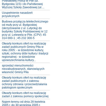
Powiatowej Policji w Pile (ul.
Bydgoska 115) i do Państwowej
Wyższej Szkoły Zawodowej (ul....
Uzupełnienie nasadzeń
przyulicznych
Budowa przyłącza teletechnicznego
od mufy przy ul. Bydgoskiej
(skrzyżowanie z ul. Lutycką) do
budynku Szkoły Podstawowej nr 12
przy ul. Lelewela w Pile. (CPV): 45
314 000-1 ; 45 232 300-5
Otwarty konkurs ofert na realizację
zadań publicznych Gminy Piła w
roku 2005: - w dziedzinie kultury,
sztuki, ochrony dóbr kultury i tradycji
regionalnej - w dziedzinie
upowszechniania kultury...
sprzedaż nieruchomości
niezabudowanych, stanowiących
własność Gminy Piła
Otwarty konkurs ofert na realizację
zadań publicznych z zakresu
ochrony zdrowia i przeciwdziałania
patologiom społecznym
Otwarty konkurs ofert na realizację
zadań z zakresu pomocy społecznej
Najem terenu od dnia 28 kwietnia
2005 r. do 30 września 2005 r.