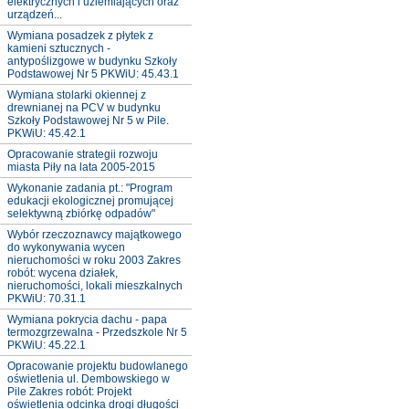
elektrycznych i uziemiających oraz
urządzeń...
Wymiana posadzek z płytek z
kamieni sztucznych -
antypoślizgowe w budynku Szkoły
Podstawowej Nr 5 PKWiU: 45.43.1
Wymiana stolarki okiennej z
drewnianej na PCV w budynku
Szkoły Podstawowej Nr 5 w Pile.
PKWiU: 45.42.1
Opracowanie strategii rozwoju
miasta Piły na lata 2005-2015
Wykonanie zadania pt.: "Program
edukacji ekologicznej promującej
selektywną zbiórkę odpadów"
Wybór rzeczoznawcy majątkowego
do wykonywania wycen
nieruchomości w roku 2003 Zakres
robót: wycena działek,
nieruchomości, lokali mieszkalnych
PKWiU: 70.31.1
Wymiana pokrycia dachu - papa
termozgrzewalna - Przedszkole Nr 5
PKWiU: 45.22.1
Opracowanie projektu budowlanego
oświetlenia ul. Dembowskiego w
Pile Zakres robót: Projekt
oświetlenia odcinka drogi długości