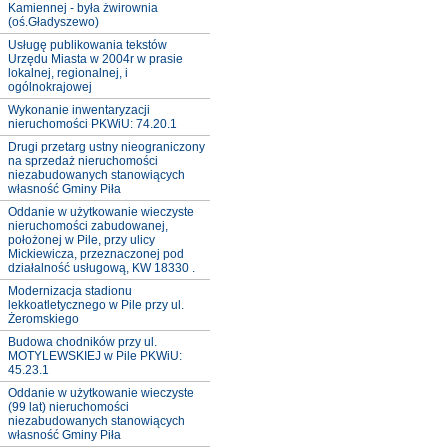
Kamiennej - była żwirownia
(oś.Gładyszewo)
Usługę publikowania tekstów
Urzędu Miasta w 2004r w prasie
lokalnej, regionalnej, i
ogólnokrajowej
Wykonanie inwentaryzacji
nieruchomości PKWiU: 74.20.1
Drugi przetarg ustny nieograniczony
na sprzedaż nieruchomości
niezabudowanych stanowiących
własność Gminy Piła
Oddanie w użytkowanie wieczyste
nieruchomości zabudowanej,
położonej w Pile, przy ulicy
Mickiewicza, przeznaczonej pod
działalność usługową, KW 18330 .
Modernizacja stadionu
lekkoatletycznego w Pile przy ul.
Żeromskiego
Budowa chodników przy ul.
MOTYLEWSKIEJ w Pile PKWiU:
45.23.1
Oddanie w użytkowanie wieczyste
(99 lat) nieruchomości
niezabudowanych stanowiących
własność Gminy Piła