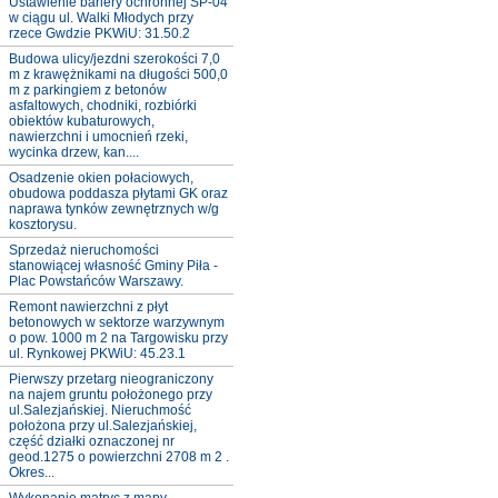
Ustawienie bariery ochronnej SP-04
w ciągu ul. Walki Młodych przy
rzece Gwdzie PKWiU: 31.50.2
Budowa ulicy/jezdni szerokości 7,0
m z krawężnikami na długości 500,0
m z parkingiem z betonów
asfaltowych, chodniki, rozbiórki
obiektów kubaturowych,
nawierzchni i umocnień rzeki,
wycinka drzew, kan....
Osadzenie okien połaciowych,
obudowa poddasza płytami GK oraz
naprawa tynków zewnętrznych w/g
kosztorysu.
Sprzedaż nieruchomości
stanowiącej własność Gminy Piła -
Plac Powstańców Warszawy.
Remont nawierzchni z płyt
betonowych w sektorze warzywnym
o pow. 1000 m 2 na Targowisku przy
ul. Rynkowej PKWiU: 45.23.1
Pierwszy przetarg nieograniczony
na najem gruntu położonego przy
ul.Salezjańskiej. Nieruchmość
położona przy ul.Salezjańskiej,
część działki oznaczonej nr
geod.1275 o powierzchni 2708 m 2 .
Okres...