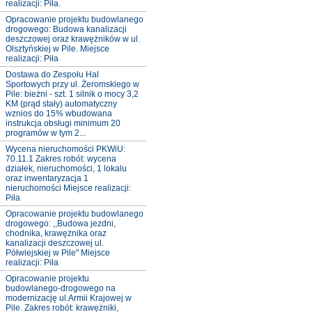
realizacji: Piła.
Opracowanie projektu budowlanego
drogowego: Budowa kanalizacji
deszczowej oraz krawężników w ul.
Olsztyńskiej w Pile. Miejsce
realizacji: Piła
Dostawa do Zespołu Hal
Sportowych przy ul. Żeromskiego w
Pile: bieżni - szt. 1 silnik o mocy 3,2
KM (prąd stały) automatyczny
wznios do 15% wbudowana
instrukcja obsługi minimum 20
programów w tym 2...
Wycena nieruchomości PKWiU:
70.11.1 Zakres robót: wycena
działek, nieruchomości, 1 lokalu
oraz inwentaryzacja 1
nieruchomości Miejsce realizacji:
Piła
Opracowanie projektu budowlanego
drogowego: ,,Budowa jezdni,
chodnika, krawężnika oraz
kanalizacji deszczowej ul.
Półwiejskiej w Pile" Miejsce
realizacji: Piła
Opracowanie projektu
budowlanego-drogowego na
modernizację ul.Armii Krajowej w
Pile. Zakres robót: krawężniki,