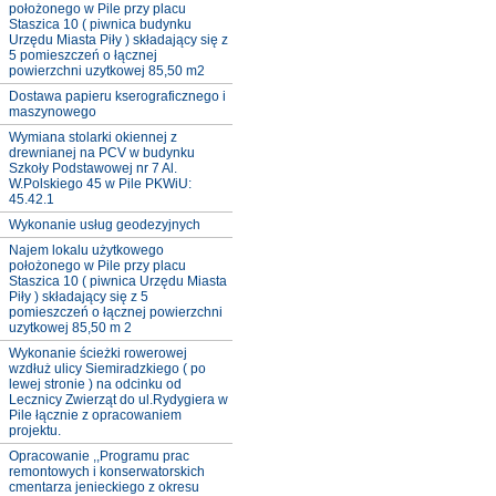
położonego w Pile przy placu
Staszica 10 ( piwnica budynku
Urzędu Miasta Piły ) składający się z
5 pomieszczeń o łącznej
powierzchni uzytkowej 85,50 m2
Dostawa papieru kserograficznego i
maszynowego
Wymiana stolarki okiennej z
drewnianej na PCV w budynku
Szkoły Podstawowej nr 7 Al.
W.Polskiego 45 w Pile PKWiU:
45.42.1
Wykonanie usług geodezyjnych
Najem lokalu użytkowego
położonego w Pile przy placu
Staszica 10 ( piwnica Urzędu Miasta
Piły ) składający się z 5
pomieszczeń o łącznej powierzchni
uzytkowej 85,50 m 2
Wykonanie ścieżki rowerowej
wzdłuż ulicy Siemiradzkiego ( po
lewej stronie ) na odcinku od
Lecznicy Zwierząt do ul.Rydygiera w
Pile łącznie z opracowaniem
projektu.
Opracowanie ,,Programu prac
remontowych i konserwatorskich
cmentarza jenieckiego z okresu