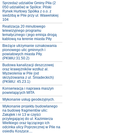
Sprzedaż udziałów Gminy Piła (2
050 udziałów) w Spółce: Pilski
Rynek Hurtowy Spółka z o.o. z
siedzibą w Pile przy ul. Wawelskiej
104
Realizacja 20 minutowego
telewizyjnego programu
tematycznego i jego emisja drogą
kablową na terenie miasta Piły
Bieżące utrzymanie oznakowania
pionowego ulic gminnych i
powiatowych miasta Piły.
(PKWiU:31.50.2)
Budowa kanalizacji deszczowej
oraz krawężników wzdłuż al.
Wyzwolenia w Pile (od
skrzyżowania z ul. Śniadeckich)
(PKWiU: 45.23.1)
Konserwacja i naprawa maszyn
powielających MITA
Wykonanie usług geodezyjnych.
Wykonanie projektu budowlanego
na budowę fragmentów ulic:
Zakątek i nr 13 w części
przylegającej do ul. Kazimierza
Wielkiego oraz łączącego ich
odcinka ulicy Poprzecznej w Pile na
osiedlu Koszyce....