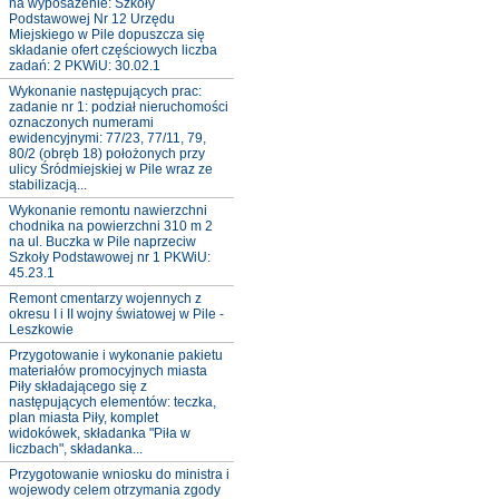
na wyposażenie: Szkoły
Podstawowej Nr 12 Urzędu
Miejskiego w Pile dopuszcza się
składanie ofert częściowych liczba
zadań: 2 PKWiU: 30.02.1
Wykonanie następujących prac:
zadanie nr 1: podział nieruchomości
oznaczonych numerami
ewidencyjnymi: 77/23, 77/11, 79,
80/2 (obręb 18) położonych przy
ulicy Śródmiejskiej w Pile wraz ze
stabilizacją...
Wykonanie remontu nawierzchni
chodnika na powierzchni 310 m 2
na ul. Buczka w Pile naprzeciw
Szkoły Podstawowej nr 1 PKWiU:
45.23.1
Remont cmentarzy wojennych z
okresu I i II wojny światowej w Pile -
Leszkowie
Przygotowanie i wykonanie pakietu
materiałów promocyjnych miasta
Piły składającego się z
następujących elementów: teczka,
plan miasta Piły, komplet
widokówek, składanka "Piła w
liczbach", składanka...
Przygotowanie wniosku do ministra i
wojewody celem otrzymania zgody