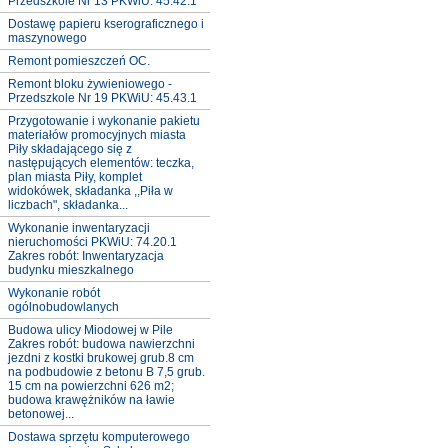
Przedszkole Nr 13 PKWiU: 45.42.1
Dostawę papieru kserograficznego i
maszynowego
Remont pomieszczeń OC.
Remont bloku żywieniowego -
Przedszkole Nr 19 PKWiU: 45.43.1
Przygotowanie i wykonanie pakietu
materiałów promocyjnych miasta
Piły składającego się z
następujących elementów: teczka,
plan miasta Piły, komplet
widokówek, składanka ,,Piła w
liczbach", składanka...
Wykonanie inwentaryzacji
nieruchomości PKWiU: 74.20.1
Zakres robót: Inwentaryzacja
budynku mieszkalnego
Wykonanie robót
ogólnobudowlanych
Budowa ulicy Miodowej w Pile
Zakres robót: budowa nawierzchni
jezdni z kostki brukowej grub.8 cm
na podbudowie z betonu B 7,5 grub.
15 cm na powierzchni 626 m2;
budowa krawężników na ławie
betonowej...
Dostawa sprzętu komputerowego