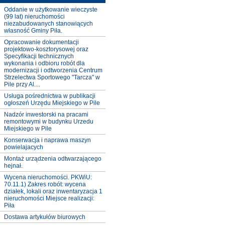
Oddanie w użytkowanie wieczyste
(99 lat) nieruchomości
niezabudowanych stanowiących
własność Gminy Piła.
Opracowanie dokumentacji
projektowo-kosztorysowej oraz
Specyfikacji technicznych
wykonania i odbioru robót dla
modernizacji i odtworzenia Centrum
Strzelectwa Sportowego "Tarcza" w
Pile przy Al....
Usługa pośrednictwa w publikacji
ogłoszeń Urzędu Miejskiego w Pile
Nadzór inwestorski na pracami
remontowymi w budynku Urzedu
Miejskiego w Pile
Konserwacja i naprawa maszyn
powielajacych
Montaż urządzenia odtwarzającego
hejnał.
Wycena nieruchomości. PKWiU:
70.11.1) Zakres robót: wycena
działek, lokali oraz inwentaryzacja 1
nieruchomości Miejsce realizacji:
Piła
Dostawa artykułów biurowych