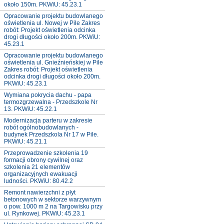
około 150m. PKWiU: 45.23.1
Opracowanie projektu budowlanego
oświetlenia ul. Nowej w Pile Zakres
robót: Projekt oświetlenia odcinka
drogi długości około 200m. PKWiU:
45.23.1
Opracowanie projektu budowlanego
oświetlenia ul. Gnieźnieńskiej w Pile
Zakres robót: Projekt oświetlenia
odcinka drogi długości około 200m.
PKWiU: 45.23.1
Wymiana pokrycia dachu - papa
termozgrzewalna - Przedszkole Nr
13. PKWiU: 45.22.1
Modernizacja parteru w zakresie
robót ogólnobudowlanych -
budynek Przedszkola Nr 17 w Pile.
PKWiU: 45.21.1
Przeprowadzenie szkolenia 19
formacji obrony cywilnej oraz
szkolenia 21 elementów
organizacyjnych ewakuacji
ludności. PKWiU: 80.42.2
Remont nawierzchni z płyt
betonowych w sektorze warzywnym
o pow. 1000 m 2 na Targowisku przy
ul. Rynkowej. PKWiU: 45.23.1