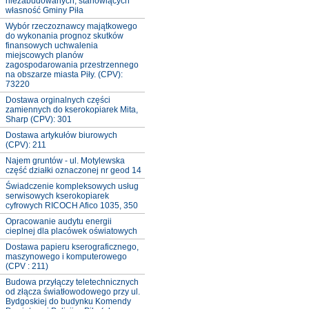
niezabudowanych, stanowiących
własność Gminy Piła
Wybór rzeczoznawcy majątkowego
do wykonania prognoz skutków
finansowych uchwalenia
miejscowych planów
zagospodarowania przestrzennego
na obszarze miasta Piły. (CPV):
73220
Dostawa orginalnych części
zamiennych do kserokopiarek Mita,
Sharp (CPV): 301
Dostawa artykułów biurowych
(CPV): 211
Najem gruntów - ul. Motylewska
część działki oznaczonej nr geod 14
Świadczenie kompleksowych usług
serwisowych kserokopiarek
cyfrowych RICOCH Afico 1035, 350
Opracowanie audytu energii
cieplnej dla placówek oświatowych
Dostawa papieru kserograficznego,
maszynowego i komputerowego
(CPV : 211)
Budowa przyłączy teletechnicznych
od złącza światłowodowego przy ul.
Bydgoskiej do budynku Komendy