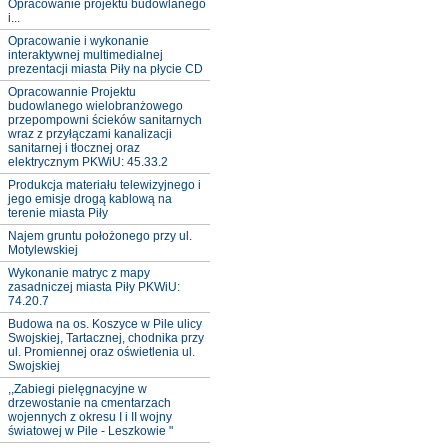
Opracowanie projektu budowlanego
i...
Opracowanie i wykonanie
interaktywnej multimedialnej
prezentacji miasta Piły na płycie CD
Opracowannie Projektu
budowlanego wielobranżowego
przepompowni ścieków sanitarnych
wraz z przyłączami kanalizacji
sanitarnej i tłocznej oraz
elektrycznym PKWiU: 45.33.2
Produkcja materiału telewizyjnego i
jego emisje drogą kablową na
terenie miasta Piły
Najem gruntu położonego przy ul.
Motylewskiej
Wykonanie matryc z mapy
zasadniczej miasta Piły PKWiU:
74.20.7
Budowa na os. Koszyce w Pile ulicy
Swojskiej, Tartacznej, chodnika przy
ul. Promiennej oraz oświetlenia ul.
Swojskiej
,,Zabiegi pielęgnacyjne w
drzewostanie na cmentarzach
wojennych z okresu I i II wojny
światowej w Pile - Leszkowie "