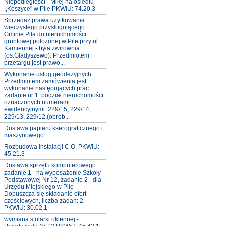
Niepodległości - Miłej na osiedlu
,,Koszyce" w Pile PKWiU: 74.20.3
Sprzedaż prawa użytkowania
wieczystego przysługującego
Gminie Piła do nieruchomości
gruntowej położonej w Pile przy ul.
Kamiennej - była żwirownia
(os.Gładyszewo). Przedmiotem
przetargu jest prawo...
Wykonanie usług geodezyjnych.
Przedmiotem zamówienia jest
wykonanie następujących prac:
zadanie nr 1: podział nieruchomości
oznaczonych numerami
ewidencyjnymi: 229/15, 229/14,
229/13, 229/12 (obręb...
Dostawa papieru kserograficznego i
maszynowego
Rozbudowa instalacji C.O. PKWiU:
45.21.3
Dostawa sprzętu komputerowego:
zadanie 1 - na wyposażenie Szkoły
Podstawowej Nr 12, zadanie 2 - dla
Urzędu Miejskiego w Pile
Dopuszcza się składanie ofert
częściowych, liczba zadań: 2
PKWiU: 30.02.1
wymiana stolarki okiennej -