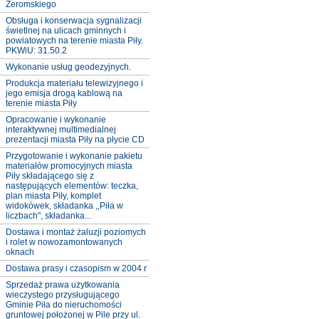
Żeromskiego
Obsługa i konserwacja sygnalizacji
świetlnej na ulicach gminnych i
powiatowych na terenie miasta Piły.
PKWiU: 31.50.2
Wykonanie usług geodezyjnych.
Produkcja materiału telewizyjnego i
jego emisja drogą kablową na
terenie miasta Piły
Opracowanie i wykonanie
interaktywnej multimedialnej
prezentacji miasta Piły na płycie CD
Przygotowanie i wykonanie pakietu
materiałów promocyjnych miasta
Piły składającego się z
następujących elementów: teczka,
plan miasta Piły, komplet
widokówek, składanka ,,Piła w
liczbach", składanka...
Dostawa i montaż żaluzji poziomych
i rolet w nowozamontowanych
oknach
Dostawa prasy i czasopism w 2004 r
Sprzedaż prawa użytkowania
wieczystego przysługującego
Gminie Piła do nieruchomości
gruntowej położonej w Pile przy ul.