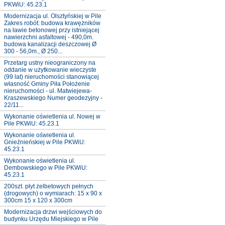
PKWiU: 45.23.1
Modernizacja ul. Olsztyńskiej w Pile
Zakres robót: budowa krawężników
na ławie betonowej przy istniejącej
nawierzchni asfaltowej - 490,0m.
budowa kanalizacji deszczowej Ø
300 - 56,0m., Ø 250...
Przetarg ustny nieograniczony na
oddanie w użytkowanie wieczyste
(99 lat) nieruchomości stanowiącej
własność Gminy Piła Położenie
nieruchomości - ul. Matwiejewa-
Kraszewskiego Numer geodezyjny -
22/11...
Wykonanie oświetlenia ul. Nowej w
Pile PKWiU: 45.23.1
Wykonanie oświetlenia ul.
Gnieźnieńskiej w Pile PKWiU:
45.23.1
Wykonanie oświetlenia ul.
Dembowskiego w Pile PKWiU:
45.23.1
200szt. płyt żelbetowych pełnych
(drogowych) o wymiarach: 15 x 90 x
300cm 15 x 120 x 300cm
Modernizacja drzwi wejściowych do
budynku Urzędu Miejskiego w Pile