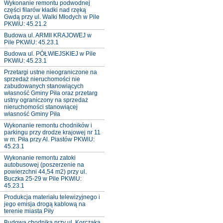
Wykonanie remontu podwodnej
części filarów kładki nad rzęką
Gwdą przy ul. Walki Młodych w Pile
PKWiU: 45.21.2
Budowa ul. ARMII KRAJOWEJ w
Pile PKWiU: 45.23.1
Budowa ul. PÓŁWIEJSKIEJ w Pile
PKWiU: 45.23.1
Przetargi ustne nieograniczone na
sprzedaż nieruchomości nie
zabudowanych stanowiących
własność Gminy Piła oraz przetarg
ustny ograniczony na sprzedaż
nieruchomości stanowiącej
własność Gminy Piła
Wykonanie remontu chodników i
parkingu przy drodze krajowej nr 11
w m. Piła przy Al. Piastów PKWiU:
45.23.1
Wykonanie remontu zatoki
autobusowej (poszerzenie na
powierzchni 44,54 m2) przy ul.
Buczka 25-29 w Pile PKWiU:
45.23.1
Produkcja materiału telewizyjnego i
jego emisja drogą kablową na
terenie miasta Piły
Budowa chodnika przy ul. Korczaka