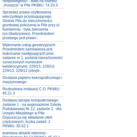
Niepodległości - Miłej na osiedlu
,,Koszyce" w Pile PKWiU: 74.20.3
Sprzedaż prawa użytkowania
wieczystego przysługującego
Gminie Piła do nieruchomości
gruntowej położonej w Pile przy ul.
Kamiennej - była żwirownia
(os.Gładyszewo). Przedmiotem
przetargu jest prawo...
Wykonanie usług geodezyjnych.
Przedmiotem zamówienia jest
wykonanie następujących prac:
zadanie nr 1: podział nieruchomości
oznaczonych numerami
ewidencyjnymi: 229/15, 229/14,
229/13, 229/12 (obręb...
Dostawa papieru kserograficznego i
maszynowego
Rozbudowa instalacji C.O. PKWiU:
45.21.3
Dostawa sprzętu komputerowego:
zadanie 1 - na wyposażenie Szkoły
Podstawowej Nr 12, zadanie 2 - dla
Urzędu Miejskiego w Pile
Dopuszcza się składanie ofert
częściowych, liczba zadań: 2
PKWiU: 30.02.1
wymiana stolarki okiennej -