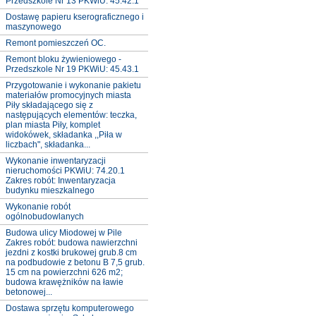
Przedszkole Nr 13 PKWiU: 45.42.1
Dostawę papieru kserograficznego i
maszynowego
Remont pomieszczeń OC.
Remont bloku żywieniowego -
Przedszkole Nr 19 PKWiU: 45.43.1
Przygotowanie i wykonanie pakietu
materiałów promocyjnych miasta
Piły składającego się z
następujących elementów: teczka,
plan miasta Piły, komplet
widokówek, składanka ,,Piła w
liczbach", składanka...
Wykonanie inwentaryzacji
nieruchomości PKWiU: 74.20.1
Zakres robót: Inwentaryzacja
budynku mieszkalnego
Wykonanie robót
ogólnobudowlanych
Budowa ulicy Miodowej w Pile
Zakres robót: budowa nawierzchni
jezdni z kostki brukowej grub.8 cm
na podbudowie z betonu B 7,5 grub.
15 cm na powierzchni 626 m2;
budowa krawężników na ławie
betonowej...
Dostawa sprzętu komputerowego