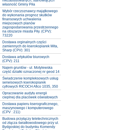
niezabudowanych, stanowiących
własność Gminy Piła
Wybór rzeczoznawcy majątkowego
do wykonania prognoz skutków
finansowych uchwalenia
miejscowych planów
zagospodarowania przestrzennego
na obszarze miasta Piły. (CPV):
73220
Dostawa orginalnych części
zamiennych do kserokopiarek Mita,
Sharp (CPV): 301
Dostawa artykułów biurowych
(CPV): 211
Najem gruntów - ul. Motylewska
część działki oznaczonej nr geod 14
Świadczenie kompleksowych usług
serwisowych kserokopiarek
cyfrowych RICOCH Afico 1035, 350
Opracowanie audytu energii
cieplnej dla placówek oświatowych
Dostawa papieru kserograficznego,
maszynowego i komputerowego
(CPV : 211)
Budowa przyłączy teletechnicznych
od złącza światłowodowego przy ul.
Bydgoskiej do budynku Komendy