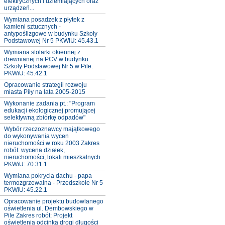
elektrycznych i uziemiających oraz
urządzeń...
Wymiana posadzek z płytek z
kamieni sztucznych -
antypoślizgowe w budynku Szkoły
Podstawowej Nr 5 PKWiU: 45.43.1
Wymiana stolarki okiennej z
drewnianej na PCV w budynku
Szkoły Podstawowej Nr 5 w Pile.
PKWiU: 45.42.1
Opracowanie strategii rozwoju
miasta Piły na lata 2005-2015
Wykonanie zadania pt.: "Program
edukacji ekologicznej promującej
selektywną zbiórkę odpadów"
Wybór rzeczoznawcy majątkowego
do wykonywania wycen
nieruchomości w roku 2003 Zakres
robót: wycena działek,
nieruchomości, lokali mieszkalnych
PKWiU: 70.31.1
Wymiana pokrycia dachu - papa
termozgrzewalna - Przedszkole Nr 5
PKWiU: 45.22.1
Opracowanie projektu budowlanego
oświetlenia ul. Dembowskiego w
Pile Zakres robót: Projekt
oświetlenia odcinka drogi długości