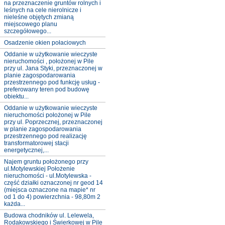
na przeznaczenie gruntów rolnych i
leśnych na cele nierolnicze i
nieleśne objętych zmianą
miejscowego planu
szczegółowego...
Osadzenie okien połaciowych
Oddanie w użytkowanie wieczyste
nieruchomości , położonej w Pile
przy ul. Jana Styki, przeznaczonej w
planie zagospodarowania
przestrzennego pod funkcję usług -
preferowany teren pod budowę
obiektu...
Oddanie w użytkowanie wieczyste
nieruchomości położonej w Pile
przy ul. Poprzecznej, przeznaczonej
w planie zagospodarowania
przestrzennego pod realizację
transformatorowej stacji
energetycznej,...
Najem gruntu położonego przy
ul.Motylewskiej Położenie
nieruchomości - ul.Motylewska -
część działki oznaczonej nr geod 14
(miejsca oznaczone na mapie* nr
od 1 do 4) powierzchnia - 98,80m 2
każda...
Budowa chodników ul. Lelewela,
Rodakowskiego i Świerkowej w Pile