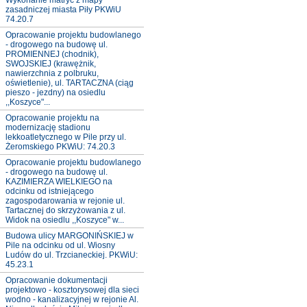
Wykonanie matryc z mapy
zasadniczej miasta Piły PKWiU
74.20.7
Opracowanie projektu budowlanego
- drogowego na budowę ul.
PROMIENNEJ (chodnik),
SWOJSKIEJ (krawężnik,
nawierzchnia z polbruku,
oświetlenie), ul. TARTACZNA (ciąg
pieszo - jezdny) na osiedlu
,,Koszyce"...
Opracowanie projektu na
modernizację stadionu
lekkoatletycznego w Pile przy ul.
Żeromskiego PKWiU: 74.20.3
Opracowanie projektu budowlanego
- drogowego na budowę ul.
KAZIMIERZA WIELKIEGO na
odcinku od istniejącego
zagospodarowania w rejonie ul.
Tartacznej do skrzyżowania z ul.
Widok na osiedlu ,,Koszyce" w...
Budowa ulicy MARGONIŃSKIEJ w
Pile na odcinku od ul. Wiosny
Ludów do ul. Trzcianeckiej. PKWiU:
45.23.1
Opracowanie dokumentacji
projektowo - kosztorysowej dla sieci
wodno - kanalizacyjnej w rejonie Al.