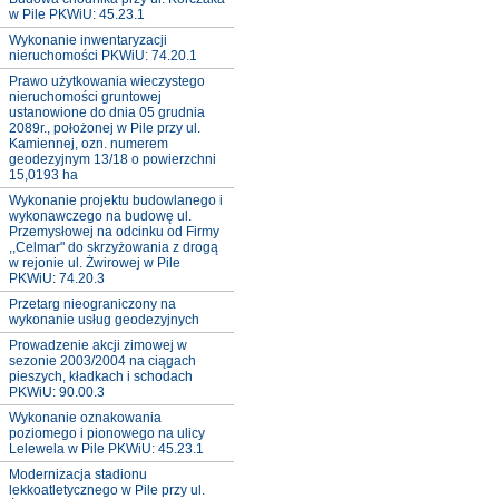
w Pile PKWiU: 45.23.1
Wykonanie inwentaryzacji
nieruchomości PKWiU: 74.20.1
Prawo użytkowania wieczystego
nieruchomości gruntowej
ustanowione do dnia 05 grudnia
2089r., położonej w Pile przy ul.
Kamiennej, ozn. numerem
geodezyjnym 13/18 o powierzchni
15,0193 ha
Wykonanie projektu budowlanego i
wykonawczego na budowę ul.
Przemysłowej na odcinku od Firmy
,,Celmar" do skrzyżowania z drogą
w rejonie ul. Żwirowej w Pile
PKWiU: 74.20.3
Przetarg nieograniczony na
wykonanie usług geodezyjnych
Prowadzenie akcji zimowej w
sezonie 2003/2004 na ciągach
pieszych, kładkach i schodach
PKWiU: 90.00.3
Wykonanie oznakowania
poziomego i pionowego na ulicy
Lelewela w Pile PKWiU: 45.23.1
Modernizacja stadionu
lekkoatletycznego w Pile przy ul.