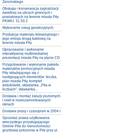
Żeromskiego
Obsługa i konserwacja sygnalizacji
świetlnej na ulicach gminnych i
powiatowych na terenie miasta Piły.
PKWiU: 31.50.2
Wykonanie usług geodezyjnych.
Produkcja materiału telewizyjnego i
jego emisja drogą kablową na
terenie miasta Piły
Opracowanie i wykonanie
interaktywnej multimedialnej
prezentacji miasta Piły na płycie CD
Przygotowanie i wykonanie pakietu
materiałów promocyjnych miasta
Piły składającego się z
następujących elementów: teczka,
plan miasta Piły, komplet
widokówek, składanka ,,Piła w
liczbach", składanka...
Dostawa i montaż żaluzji poziomych
i rolet w nowozamontowanych
oknach
Dostawa prasy i czasopism w 2004 r
Sprzedaż prawa użytkowania
wieczystego przysługującego
Gminie Piła do nieruchomości
gruntowej położonej w Pile przy ul.