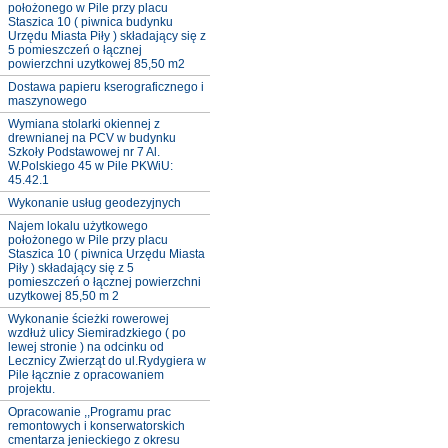
położonego w Pile przy placu
Staszica 10 ( piwnica budynku
Urzędu Miasta Piły ) składający się z
5 pomieszczeń o łącznej
powierzchni uzytkowej 85,50 m2
Dostawa papieru kserograficznego i
maszynowego
Wymiana stolarki okiennej z
drewnianej na PCV w budynku
Szkoły Podstawowej nr 7 Al.
W.Polskiego 45 w Pile PKWiU:
45.42.1
Wykonanie usług geodezyjnych
Najem lokalu użytkowego
położonego w Pile przy placu
Staszica 10 ( piwnica Urzędu Miasta
Piły ) składający się z 5
pomieszczeń o łącznej powierzchni
uzytkowej 85,50 m 2
Wykonanie ścieżki rowerowej
wzdłuż ulicy Siemiradzkiego ( po
lewej stronie ) na odcinku od
Lecznicy Zwierząt do ul.Rydygiera w
Pile łącznie z opracowaniem
projektu.
Opracowanie ,,Programu prac
remontowych i konserwatorskich
cmentarza jenieckiego z okresu