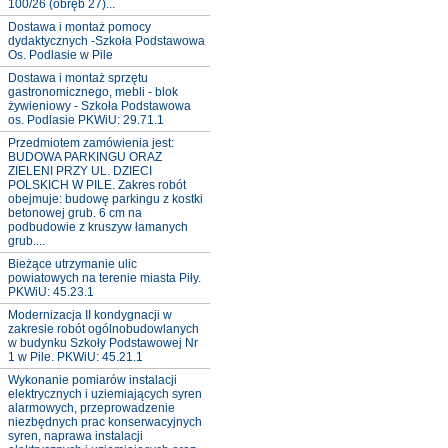
100/26 (obręb 27)...
Dostawa i montaż pomocy
dydaktycznych -Szkoła Podstawowa
Os. Podlasie w Pile
Dostawa i montaż sprzętu
gastronomicznego, mebli - blok
żywieniowy - Szkoła Podstawowa
os. Podlasie PKWiU: 29.71.1
Przedmiotem zamówienia jest:
BUDOWA PARKINGU ORAZ
ZIELENI PRZY UL. DZIECI
POLSKICH W PILE. Zakres robót
obejmuje: budowę parkingu z kostki
betonowej grub. 6 cm na
podbudowie z kruszyw łamanych
grub....
Bieżące utrzymanie ulic
powiatowych na terenie miasta Piły.
PKWiU: 45.23.1
Modernizacja II kondygnacji w
zakresie robót ogólnobudowlanych
w budynku Szkoły Podstawowej Nr
1 w Pile. PKWiU: 45.21.1
Wykonanie pomiarów instalacji
elektrycznych i uziemiających syren
alarmowych, przeprowadzenie
niezbędnych prac konserwacyjnych
syren, naprawa instalacji