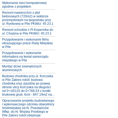
Wykonanie sieci komputerowej
zgodnie z projektem
Remont nawierzchni z płyt
betonowych (720m2) w sektorze
przemysłowym na targowisku przy
ul. Rynkowej w Pile PKWiU: 45.23.1
Remont schodów z Pl.Kopernika do
ul. Chopina w Pile PKWiU: 45.23.1
Przygotowanie i wykonanie filmu
obrazującego prace Rady Miejskiej
w Pile
Przygotowanie i wykonanie
informatora na temat samorządu
miejskiego w Pile
Montaż drzwi zewnętrznych
aluminiowych
Budowa chodnika przy ul. Korczaka
w Pile Zakres robót: budowa
chodnika oraz zjazdów po prawej
stronie ulicy Korczaka na długości
od 0+183,02 do 0+766,53 z kostki
brukowej grub. 6cm - 847.19m2 na...
Opracowanie projektu budowlanego
i wykonawczego odcinka obwodnicy
śródmiejskiej od Al. Powstańców
Wlkp. do Al. Wojska Polskiego w
Pile Zakres robót obejmuje: