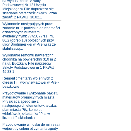
na wyposażenie: Szkoły
Podstawowej Nr 12 Urzędu
Miejskiego w Pile dopuszcza się
składanie ofert częściowych liczba
zadań: 2 PKWiU: 30.02.1
Wykonanie następujących prac:
zadanie nr 1: podział nieruchomości
oznaczonych numerami
ewidencyjnymi: 77/23, 77/11, 79,
80/2 (obręb 18) położonych przy
ulicy Śródmiejskiej w Pile wraz ze
stabilizacją...
Wykonanie remontu nawierzchni
chodnika na powierzchni 310 m 2
na ul. Buczka w Pile naprzeciw
Szkoły Podstawowej nr 1 PKWiU:
45.23.1
Remont cmentarzy wojennych z
okresu I i II wojny światowej w Pile -
Leszkowie
Przygotowanie i wykonanie pakietu
materiałów promocyjnych miasta
Piły składającego się z
następujących elementów: teczka,
plan miasta Piły, komplet
widokówek, składanka "Piła w
liczbach", składanka...
Przygotowanie wniosku do ministra i
wojewody celem otrzymania zgody