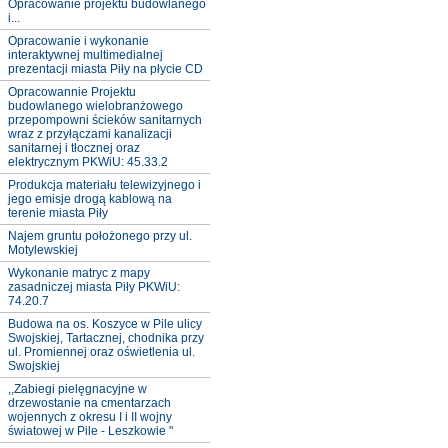
Opracowanie projektu budowlanego
i...
Opracowanie i wykonanie
interaktywnej multimedialnej
prezentacji miasta Piły na płycie CD
Opracowannie Projektu
budowlanego wielobranżowego
przepompowni ścieków sanitarnych
wraz z przyłączami kanalizacji
sanitarnej i tłocznej oraz
elektrycznym PKWiU: 45.33.2
Produkcja materiału telewizyjnego i
jego emisje drogą kablową na
terenie miasta Piły
Najem gruntu położonego przy ul.
Motylewskiej
Wykonanie matryc z mapy
zasadniczej miasta Piły PKWiU:
74.20.7
Budowa na os. Koszyce w Pile ulicy
Swojskiej, Tartacznej, chodnika przy
ul. Promiennej oraz oświetlenia ul.
Swojskiej
,,Zabiegi pielęgnacyjne w
drzewostanie na cmentarzach
wojennych z okresu I i II wojny
światowej w Pile - Leszkowie "