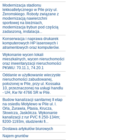
Modernizacja stadionu
lekkoatletycznego w Pile przy ul.
Żeromskiego. Roboty związane z
modernizacją nawierzchni
sportowej na bieżniach,
modernizacja trybun pod częścią
zadaszoną, instalacja...
Konserwacja i naprawa drukarek
komputerowych HP laserowych i
atramentowych oraz komputerów.
Wykonanie wycen lokali
mieszkalnych, wycen nieruchomości
oraz inwentaryzacji nieruchomości
PKWiU: 70.11.1, 74.20.1
Oddanie w użytkowanie wieczyste
nieruchomości zabudowanej,
położonej w Pile, przy ul. Kossaka
10, przeznaczonej na usługi handlu
- UH, Kw Nr 4766 SR w Pile.
Budow kanalizacji sanitarnej II etap
na osiedlu Motylewo w Pile ul. l.
Orla, Żurawia, Ptasia, Krucza,
Słowicza, Jaskółcza. Wykonanie
kanalizacji z rur PVC fi 250-134m;
fi200-1193m, studzienki fi...
Dostawa artykułów biurowych
Najem gruntów