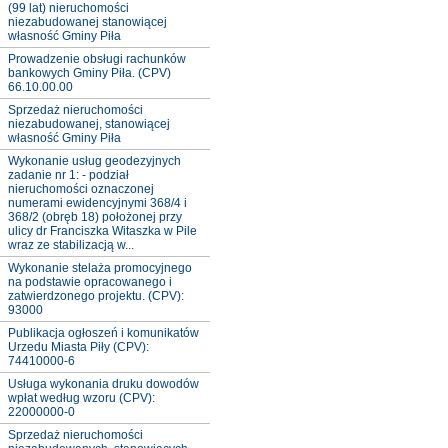
(99 lat) nieruchomości
niezabudowanej stanowiącej
własność Gminy Piła
Prowadzenie obsługi rachunków
bankowych Gminy Piła. (CPV)
66.10.00.00
Sprzedaż nieruchomości
niezabudowanej, stanowiącej
własność Gminy Piła
Wykonanie usług geodezyjnych
zadanie nr 1: - podział
nieruchomości oznaczonej
numerami ewidencyjnymi 368/4 i
368/2 (obręb 18) położonej przy
ulicy dr Franciszka Witaszka w Pile
wraz ze stabilizacją w...
Wykonanie stelaża promocyjnego
na podstawie opracowanego i
zatwierdzonego projektu. (CPV):
93000
Publikacja ogłoszeń i komunikatów
Urzedu Miasta Piły (CPV):
74410000-6
Usługa wykonania druku dowodów
wpłat według wzoru (CPV):
22000000-0
Sprzedaż nieruchomości