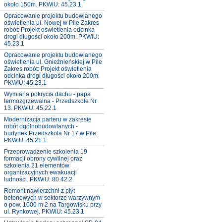
około 150m. PKWiU: 45.23.1
Opracowanie projektu budowlanego
oświetlenia ul. Nowej w Pile Zakres
robót: Projekt oświetlenia odcinka
drogi długości około 200m. PKWiU:
45.23.1
Opracowanie projektu budowlanego
oświetlenia ul. Gnieźnieńskiej w Pile
Zakres robót: Projekt oświetlenia
odcinka drogi długości około 200m.
PKWiU: 45.23.1
Wymiana pokrycia dachu - papa
termozgrzewalna - Przedszkole Nr
13. PKWiU: 45.22.1
Modernizacja parteru w zakresie
robót ogólnobudowlanych -
budynek Przedszkola Nr 17 w Pile.
PKWiU: 45.21.1
Przeprowadzenie szkolenia 19
formacji obrony cywilnej oraz
szkolenia 21 elementów
organizacyjnych ewakuacji
ludności. PKWiU: 80.42.2
Remont nawierzchni z płyt
betonowych w sektorze warzywnym
o pow. 1000 m 2 na Targowisku przy
ul. Rynkowej. PKWiU: 45.23.1