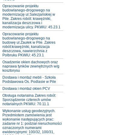
Opracowanie projektu
budowlanego-drogowego na
modernizację ul.Salezjańskiej w
Pile. Zakres robót: krawężniki,
kanalizacja deszczowa i
modernizacja ulicy. PKWiU: 45.23.1
Opracowanie projektu
budowlanego-drogowego na
budowę ul.Zaułek w Pile. Zakres
robót:krawężniki, kanalizacja
deszczowa, nawierzchnia z
Polbruku PKWiU: 45.23.1
Osadzenie okien dachowych oraz
naprawa tynków zewnętrznych w/g
kosztorysu
Dostawa i montaż mebli - Szkoła
Podstawowa Os. Podlasie w Pile
Dostawa i montaż okien PCV
Obsługa notarialna Zakres robót:
Sporządzenie czterech umów
notarialnych PKWiU: 70.11.1
Wykonanie usług geodezyjnych.
Przedmiotem zamówienia jest
wykonanie następujących prac:
zadanie nr 1: podział nieruchomości
oznaczonych numerami
ewidencyjnymi: 100/32, 100/31,