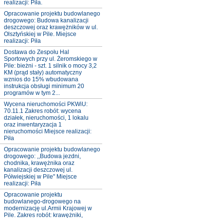
realizacji: Piła.
Opracowanie projektu budowlanego
drogowego: Budowa kanalizacji
deszczowej oraz krawężników w ul.
Olsztyńskiej w Pile. Miejsce
realizacji: Piła
Dostawa do Zespołu Hal
Sportowych przy ul. Żeromskiego w
Pile: bieżni - szt. 1 silnik o mocy 3,2
KM (prąd stały) automatyczny
wznios do 15% wbudowana
instrukcja obsługi minimum 20
programów w tym 2...
Wycena nieruchomości PKWiU:
70.11.1 Zakres robót: wycena
działek, nieruchomości, 1 lokalu
oraz inwentaryzacja 1
nieruchomości Miejsce realizacji:
Piła
Opracowanie projektu budowlanego
drogowego: ,,Budowa jezdni,
chodnika, krawężnika oraz
kanalizacji deszczowej ul.
Półwiejskiej w Pile" Miejsce
realizacji: Piła
Opracowanie projektu
budowlanego-drogowego na
modernizację ul.Armii Krajowej w
Pile. Zakres robót: krawężniki,