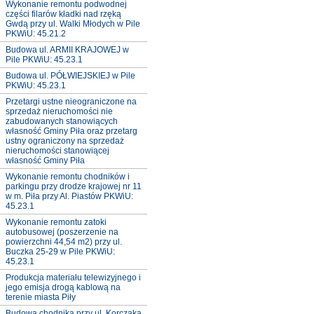
Wykonanie remontu podwodnej
części filarów kładki nad rzęką
Gwdą przy ul. Walki Młodych w Pile
PKWiU: 45.21.2
Budowa ul. ARMII KRAJOWEJ w
Pile PKWiU: 45.23.1
Budowa ul. PÓŁWIEJSKIEJ w Pile
PKWiU: 45.23.1
Przetargi ustne nieograniczone na
sprzedaż nieruchomości nie
zabudowanych stanowiących
własność Gminy Piła oraz przetarg
ustny ograniczony na sprzedaż
nieruchomości stanowiącej
własność Gminy Piła
Wykonanie remontu chodników i
parkingu przy drodze krajowej nr 11
w m. Piła przy Al. Piastów PKWiU:
45.23.1
Wykonanie remontu zatoki
autobusowej (poszerzenie na
powierzchni 44,54 m2) przy ul.
Buczka 25-29 w Pile PKWiU:
45.23.1
Produkcja materiału telewizyjnego i
jego emisja drogą kablową na
terenie miasta Piły
Budowa chodnika przy ul. Korczaka