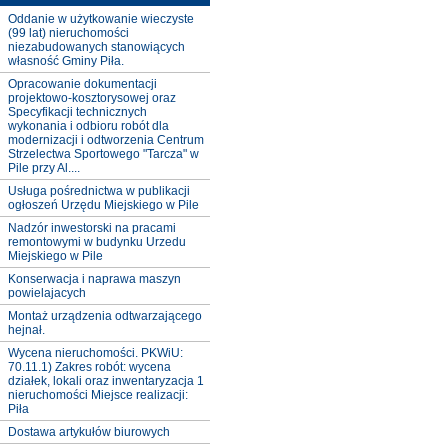
Oddanie w użytkowanie wieczyste
(99 lat) nieruchomości
niezabudowanych stanowiących
własność Gminy Piła.
Opracowanie dokumentacji
projektowo-kosztorysowej oraz
Specyfikacji technicznych
wykonania i odbioru robót dla
modernizacji i odtworzenia Centrum
Strzelectwa Sportowego "Tarcza" w
Pile przy Al....
Usługa pośrednictwa w publikacji
ogłoszeń Urzędu Miejskiego w Pile
Nadzór inwestorski na pracami
remontowymi w budynku Urzedu
Miejskiego w Pile
Konserwacja i naprawa maszyn
powielajacych
Montaż urządzenia odtwarzającego
hejnał.
Wycena nieruchomości. PKWiU:
70.11.1) Zakres robót: wycena
działek, lokali oraz inwentaryzacja 1
nieruchomości Miejsce realizacji:
Piła
Dostawa artykułów biurowych