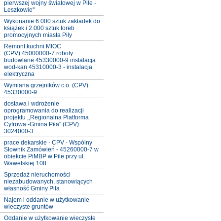
pierwszej wojny światowej w Pile -
Leszkowie"
Wykonanie 6.000 sztuk zakładek do
książek i 2.000 sztuk toreb
promocyjnych miasta Piły
Remont kuchni MIOC
(CPV):45000000-7 roboty
budowlane 45330000-9 instalacja
wod-kan 45310000-3 - instalacja
elektryczna
Wymiana grzejników c.o. (CPV):
45330000-9
dostawa i wdrożenie
oprogramowania do realizacji
projektu ,,Regionalna Platforma
Cyfrowa -Gmina Piła" (CPV):
3024000-3
prace dekarskie - CPV - Wspólny
Słownik Zamówień - 45260000-7 w
obiekcie PiMBP w Pile przy ul.
Wawelskiej 108
Sprzedaż nieruchomości
niezabudowanych, stanowiących
własność Gminy Piła
Najem i oddanie w użytkowanie
wieczyste gruntów
Oddanie w użytkowanie wieczyste