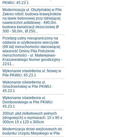
PKWiU: 45.23.1
Modernizacja ul. Olsztyńskiej w Pile
Zakres robót: budowa krawężników
na ławie betonowej przy istniejącej
nawierzchni asfaltowej - 490,0m.
budowa kanalizacji deszczowej Ø
300 - 56,0m., Ø 250...
Przetarg ustny nieograniczony na
oddanie w użytkowanie wieczyste
(99 lat) nieruchomości stanowiącej
własność Gminy Piła Położenie
nieruchomości - ul. Matwiejewa-
Kraszewskiego Numer geodezyjny -
22/11...
Wykonanie oświetlenia ul. Nowej w
Pile PKWiU: 45.23.1
Wykonanie oświetlenia ul.
Gnieźnieńskiej w Pile PKWiU:
45.23.1
Wykonanie oświetlenia ul.
Dembowskiego w Pile PKWiU:
45.23.1
200szt. płyt żelbetowych pełnych
(drogowych) o wymiarach: 15 x 90 x
300cm 15 x 120 x 300cm
Modernizacja drzwi wejściowych do
budynku Urzędu Miejskiego w Pile