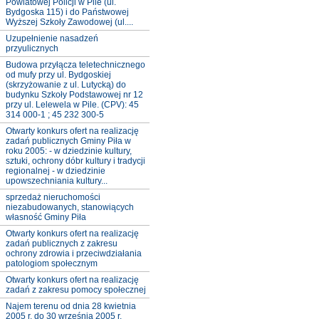
Powiatowej Policji w Pile (ul.
Bydgoska 115) i do Państwowej
Wyższej Szkoły Zawodowej (ul....
Uzupełnienie nasadzeń
przyulicznych
Budowa przyłącza teletechnicznego
od mufy przy ul. Bydgoskiej
(skrzyżowanie z ul. Lutycką) do
budynku Szkoły Podstawowej nr 12
przy ul. Lelewela w Pile. (CPV): 45
314 000-1 ; 45 232 300-5
Otwarty konkurs ofert na realizację
zadań publicznych Gminy Piła w
roku 2005: - w dziedzinie kultury,
sztuki, ochrony dóbr kultury i tradycji
regionalnej - w dziedzinie
upowszechniania kultury...
sprzedaż nieruchomości
niezabudowanych, stanowiących
własność Gminy Piła
Otwarty konkurs ofert na realizację
zadań publicznych z zakresu
ochrony zdrowia i przeciwdziałania
patologiom społecznym
Otwarty konkurs ofert na realizację
zadań z zakresu pomocy społecznej
Najem terenu od dnia 28 kwietnia
2005 r. do 30 września 2005 r.