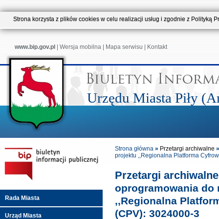
Strona korzysta z plików cookies w celu realizacji usług i zgodnie z Polityk
www.bip.gov.pl
|
Wersja mobilna
|
Mapa serwisu
|
Kontakt
Urzędu Miasta Piły (
Strona główna
»
Przetargi archiwalne
projektu ,,Regionalna Platforma Cyfro
Przetargi archiwaln
oprogramowania do re
Rada Miasta
,,Regionalna Platfor
(CPV): 3024000-3
Urząd Miasta