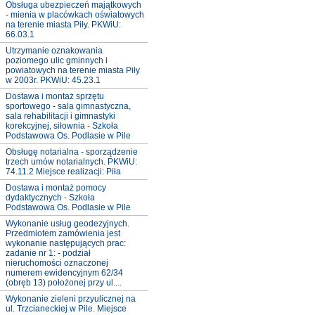
Obsługa ubezpieczeń majątkowych
- mienia w placówkach oświatowych
na terenie miasta Piły. PKWiU:
66.03.1
Utrzymanie oznakowania
poziomego ulic gminnych i
powiatowych na terenie miasta Piły
w 2003r. PKWiU: 45.23.1
Dostawa i montaż sprzętu
sportowego - sala gimnastyczna,
sala rehabilitacji i gimnastyki
korekcyjnej, siłownia - Szkoła
Podstawowa Os. Podlasie w Pile
Obsługę notarialna - sporządzenie
trzech umów notarialnych. PKWiU:
74.11.2 Miejsce realizacji: Piła
Dostawa i montaż pomocy
dydaktycznych - Szkoła
Podstawowa Os. Podlasie w Pile
Wykonanie usług geodezyjnych.
Przedmiotem zamówienia jest
wykonanie następujących prac:
zadanie nr 1: - podział
nieruchomości oznaczonej
numerem ewidencyjnym 62/34
(obręb 13) położonej przy ul....
Wykonanie zieleni przyulicznej na
ul. Trzcianeckiej w Pile. Miejsce