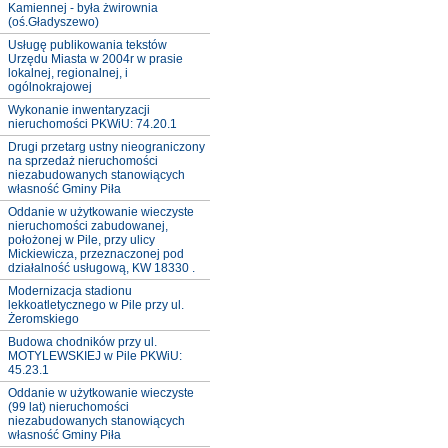
Kamiennej - była żwirownia
(oś.Gładyszewo)
Usługę publikowania tekstów
Urzędu Miasta w 2004r w prasie
lokalnej, regionalnej, i
ogólnokrajowej
Wykonanie inwentaryzacji
nieruchomości PKWiU: 74.20.1
Drugi przetarg ustny nieograniczony
na sprzedaż nieruchomości
niezabudowanych stanowiących
własność Gminy Piła
Oddanie w użytkowanie wieczyste
nieruchomości zabudowanej,
położonej w Pile, przy ulicy
Mickiewicza, przeznaczonej pod
działalność usługową, KW 18330 .
Modernizacja stadionu
lekkoatletycznego w Pile przy ul.
Żeromskiego
Budowa chodników przy ul.
MOTYLEWSKIEJ w Pile PKWiU:
45.23.1
Oddanie w użytkowanie wieczyste
(99 lat) nieruchomości
niezabudowanych stanowiących
własność Gminy Piła