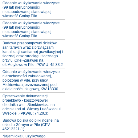
Oddanie w użytkowanie wieczyste
(99 lat) nieruchomości
niezabudowanej stanowiącej
własność Gminy Piła
Oddanie w użytkowanie wieczyste
(99 lat) nieruchomości
niezabudowanej stanowiącej
własność Gminy Piła
Budowa przepompowni ścieków
sanitarnych wraz z przyłączami
kanalizacji sanitarnej grawitacyjnej i
tłocznej oraz rurociągu tłocznego
przy ul.Orlej-Żurawiej na
oś.Motylewo w Pile. PKWiU: 45.33.2
Oddanie w użytkowanie wieczyste
nieruchomości zabudowanej,
położonej w Pile, przy ulicy
Mickiewicza, przeznaczonej pod
działalność usługową, KW 18330.
Opracowanie dokumentacji
projektowo - kosztorysowej
chodnika w ul. Sienkiewicza na
odcinku od ul. Wiosny Ludów do ul.
Wysokiej. (PKWiU: 74.20.3)
Budowa boiska do piłki nożnej na
osiedlu Górnym w Pile (CPV
45212221-1)
Najem lokalu uzytkowego