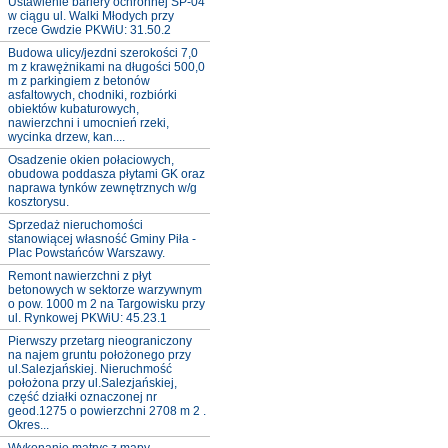
Ustawienie bariery ochronnej SP-04
w ciągu ul. Walki Młodych przy
rzece Gwdzie PKWiU: 31.50.2
Budowa ulicy/jezdni szerokości 7,0
m z krawężnikami na długości 500,0
m z parkingiem z betonów
asfaltowych, chodniki, rozbiórki
obiektów kubaturowych,
nawierzchni i umocnień rzeki,
wycinka drzew, kan....
Osadzenie okien połaciowych,
obudowa poddasza płytami GK oraz
naprawa tynków zewnętrznych w/g
kosztorysu.
Sprzedaż nieruchomości
stanowiącej własność Gminy Piła -
Plac Powstańców Warszawy.
Remont nawierzchni z płyt
betonowych w sektorze warzywnym
o pow. 1000 m 2 na Targowisku przy
ul. Rynkowej PKWiU: 45.23.1
Pierwszy przetarg nieograniczony
na najem gruntu położonego przy
ul.Salezjańskiej. Nieruchmość
położona przy ul.Salezjańskiej,
część działki oznaczonej nr
geod.1275 o powierzchni 2708 m 2 .
Okres...