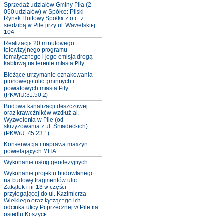
Sprzedaż udziałów Gminy Piła (2
050 udziałów) w Spółce: Pilski
Rynek Hurtowy Spółka z o.o. z
siedzibą w Pile przy ul. Wawelskiej
104
Realizacja 20 minutowego
telewizyjnego programu
tematycznego i jego emisja drogą
kablową na terenie miasta Piły
Bieżące utrzymanie oznakowania
pionowego ulic gminnych i
powiatowych miasta Piły.
(PKWiU:31.50.2)
Budowa kanalizacji deszczowej
oraz krawężników wzdłuż al.
Wyzwolenia w Pile (od
skrzyżowania z ul. Śniadeckich)
(PKWiU: 45.23.1)
Konserwacja i naprawa maszyn
powielających MITA
Wykonanie usług geodezyjnych.
Wykonanie projektu budowlanego
na budowę fragmentów ulic:
Zakątek i nr 13 w części
przylegającej do ul. Kazimierza
Wielkiego oraz łączącego ich
odcinka ulicy Poprzecznej w Pile na
osiedlu Koszyce....