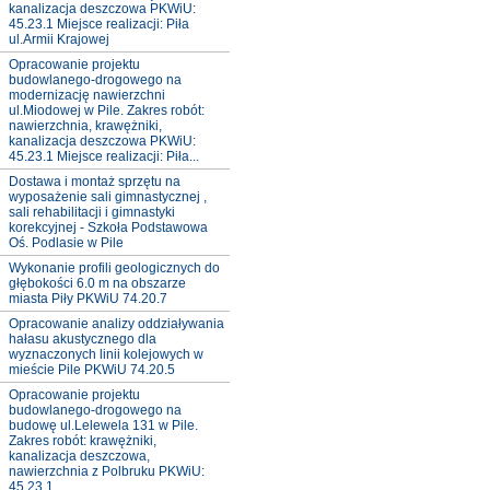
kanalizacja deszczowa PKWiU:
45.23.1 Miejsce realizacji: Piła
ul.Armii Krajowej
Opracowanie projektu
budowlanego-drogowego na
modernizację nawierzchni
ul.Miodowej w Pile. Zakres robót:
nawierzchnia, krawężniki,
kanalizacja deszczowa PKWiU:
45.23.1 Miejsce realizacji: Piła...
Dostawa i montaż sprzętu na
wyposażenie sali gimnastycznej ,
sali rehabilitacji i gimnastyki
korekcyjnej - Szkoła Podstawowa
Oś. Podlasie w Pile
Wykonanie profili geologicznych do
głębokości 6.0 m na obszarze
miasta Piły PKWiU 74.20.7
Opracowanie analizy oddziaływania
hałasu akustycznego dla
wyznaczonych linii kolejowych w
mieście Pile PKWiU 74.20.5
Opracowanie projektu
budowlanego-drogowego na
budowę ul.Lelewela 131 w Pile.
Zakres robót: krawężniki,
kanalizacja deszczowa,
nawierzchnia z Polbruku PKWiU:
45.23.1