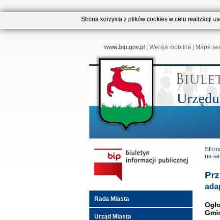
Strona korzysta z plików cookies w celu realizacji 
www.bip.gov.pl
|
Wersja mobilna
|
Mapa se
Urzędu
Stron
na sa
Prz
adap
Rada Miasta
Ogło
Gmin
Urząd Miasta