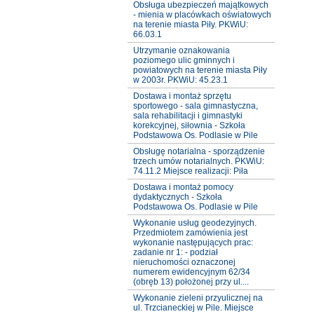
Obsługa ubezpieczeń majątkowych
- mienia w placówkach oświatowych
na terenie miasta Piły. PKWiU:
66.03.1
Utrzymanie oznakowania
poziomego ulic gminnych i
powiatowych na terenie miasta Piły
w 2003r. PKWiU: 45.23.1
Dostawa i montaż sprzętu
sportowego - sala gimnastyczna,
sala rehabilitacji i gimnastyki
korekcyjnej, siłownia - Szkoła
Podstawowa Os. Podlasie w Pile
Obsługę notarialna - sporządzenie
trzech umów notarialnych. PKWiU:
74.11.2 Miejsce realizacji: Piła
Dostawa i montaż pomocy
dydaktycznych - Szkoła
Podstawowa Os. Podlasie w Pile
Wykonanie usług geodezyjnych.
Przedmiotem zamówienia jest
wykonanie następujących prac:
zadanie nr 1: - podział
nieruchomości oznaczonej
numerem ewidencyjnym 62/34
(obręb 13) położonej przy ul....
Wykonanie zieleni przyulicznej na
ul. Trzcianeckiej w Pile. Miejsce