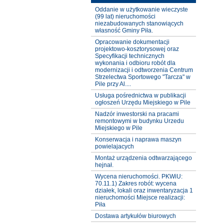
Oddanie w użytkowanie wieczyste
(99 lat) nieruchomości
niezabudowanych stanowiących
własność Gminy Piła.
Opracowanie dokumentacji
projektowo-kosztorysowej oraz
Specyfikacji technicznych
wykonania i odbioru robót dla
modernizacji i odtworzenia Centrum
Strzelectwa Sportowego "Tarcza" w
Pile przy Al....
Usługa pośrednictwa w publikacji
ogłoszeń Urzędu Miejskiego w Pile
Nadzór inwestorski na pracami
remontowymi w budynku Urzedu
Miejskiego w Pile
Konserwacja i naprawa maszyn
powielajacych
Montaż urządzenia odtwarzającego
hejnał.
Wycena nieruchomości. PKWiU:
70.11.1) Zakres robót: wycena
działek, lokali oraz inwentaryzacja 1
nieruchomości Miejsce realizacji:
Piła
Dostawa artykułów biurowych