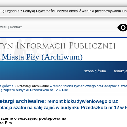
usług i zgodnie z Polityką Prywatności. Możesz określić warunki przechowywania lu
rwisu
|
Kontakt
 Miasta Piły (Archiwum)
strona główna
redakcj
a główna
»
Przetargi archiwalne
»
remont bloku żywieniowego oraz adaptacja szat
lę zajęć w budynku Przedszkola nr 12 w Pile
etargi archiwalne:
remont bloku żywieniowego oraz
tacja szatni na salę zajęć w budynku Przedszkola nr 12 w P
szenie o wszczęciu postępowania
a Piła