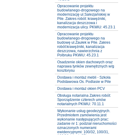
Opracowanie projektu
budowlanego-drogowego na
modernizację ul.Salezjańskiej w
Pile. Zakres robót: krawężniki,
kanalizacja deszczowa i
modernizacja ulicy. PKWiU: 45.23.1
Opracowanie projektu
budowlanego-drogowego na
budowę ul.Zaułek w Pile. Zakres
robót:krawężniki, kanalizacja
deszczowa, nawierzchnia z
Polbruku PKWiU: 45.23.1
Osadzenie okien dachowych oraz
naprawa tynków zewnętrznych w/g
kosztorysu
Dostawa i montaż mebli - Szkoła
Podstawowa Os. Podlasie w Pile
Dostawa i montaż okien PCV
Obsługa notarialna Zakres robót:
Sporządzenie czterech umów
notarialnych PKWiU: 70.11.1
Wykonanie usług geodezyjnych.
Przedmiotem zamówienia jest
wykonanie następujących prac:
zadanie nr 1: podział nieruchomości
oznaczonych numerami
ewidencyjnymi: 100/32, 100/31,