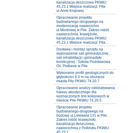
kanalizacja deszczowa PKWiU:
45.23.1 Miejsce realizacji: Piła
ul.Armii Krajowej
Opracowanie projektu
budowlanego-drogowego na
modernizację nawierzchni
ul.Miodowej w Pile. Zakres robót:
nawierzchnia, krawężniki,
kanalizacja deszczowa PKWiU:
45.23.1 Miejsce realizacji: Piła...
Dostawa i montaż sprzętu na
wyposażenie sali gimnastycznej ,
sali rehabilitacji i gimnastyki
korekcyjnej - Szkoła Podstawowa
Oś. Podlasie w Pile
Wykonanie profili geologicznych do
głębokości 6.0 m na obszarze
miasta Piły PKWiU 74.20.7
Opracowanie analizy oddziaływania
hałasu akustycznego dla
wyznaczonych linii kolejowych w
mieście Pile PKWiU 74.20.5
Opracowanie projektu
budowlanego-drogowego na
budowę ul.Lelewela 131 w Pile.
Zakres robót: krawężniki,
kanalizacja deszczowa,
nawierzchnia z Polbruku PKWiU:
45.23.1