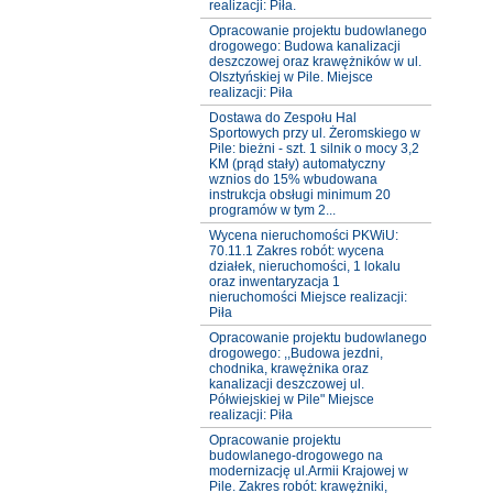
realizacji: Piła.
Opracowanie projektu budowlanego
drogowego: Budowa kanalizacji
deszczowej oraz krawężników w ul.
Olsztyńskiej w Pile. Miejsce
realizacji: Piła
Dostawa do Zespołu Hal
Sportowych przy ul. Żeromskiego w
Pile: bieżni - szt. 1 silnik o mocy 3,2
KM (prąd stały) automatyczny
wznios do 15% wbudowana
instrukcja obsługi minimum 20
programów w tym 2...
Wycena nieruchomości PKWiU:
70.11.1 Zakres robót: wycena
działek, nieruchomości, 1 lokalu
oraz inwentaryzacja 1
nieruchomości Miejsce realizacji:
Piła
Opracowanie projektu budowlanego
drogowego: ,,Budowa jezdni,
chodnika, krawężnika oraz
kanalizacji deszczowej ul.
Półwiejskiej w Pile" Miejsce
realizacji: Piła
Opracowanie projektu
budowlanego-drogowego na
modernizację ul.Armii Krajowej w
Pile. Zakres robót: krawężniki,