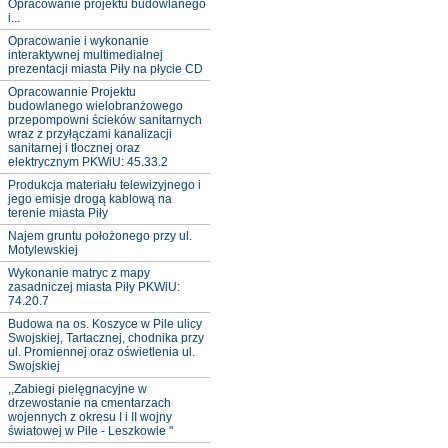
Opracowanie projektu budowlanego
i...
Opracowanie i wykonanie
interaktywnej multimedialnej
prezentacji miasta Piły na płycie CD
Opracowannie Projektu
budowlanego wielobranżowego
przepompowni ścieków sanitarnych
wraz z przyłączami kanalizacji
sanitarnej i tłocznej oraz
elektrycznym PKWiU: 45.33.2
Produkcja materiału telewizyjnego i
jego emisje drogą kablową na
terenie miasta Piły
Najem gruntu położonego przy ul.
Motylewskiej
Wykonanie matryc z mapy
zasadniczej miasta Piły PKWiU:
74.20.7
Budowa na os. Koszyce w Pile ulicy
Swojskiej, Tartacznej, chodnika przy
ul. Promiennej oraz oświetlenia ul.
Swojskiej
,,Zabiegi pielęgnacyjne w
drzewostanie na cmentarzach
wojennych z okresu I i II wojny
światowej w Pile - Leszkowie "