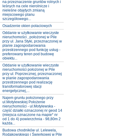
na przeznaczenie gruntów rolnych i
leśnych na cele nierolnicze i
nieleśne objętych zmianą
miejscowego planu
szczegółowego...
Osadzenie okien połaciowych
Oddanie w użytkowanie wieczyste
nieruchomości , położonej w Pile
przy ul. Jana Styki, przeznaczonej w
planie zagospodarowania
przestrzennego pod funkcję usług -
preferowany teren pod budowę
obiektu...
Oddanie w użytkowanie wieczyste
nieruchomości położonej w Pile
przy ul. Poprzecznej, przeznaczonej
w planie zagospodarowania
przestrzennego pod realizację
transformatorowej stacji
energetycznej,...
Najem gruntu położonego przy
ul.Motylewskiej Położenie
nieruchomości - ul.Motylewska -
część działki oznaczonej nr geod 14
(miejsca oznaczone na mapie* nr
od 1 do 4) powierzchnia - 98,80m 2
każda...
Budowa chodników ul. Lelewela,
Rodakowskiego i Świerkowej w Pile