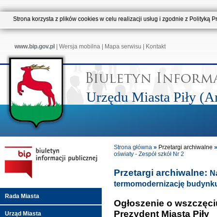
Strona korzysta z plików cookies w celu realizacji usług i zgodnie z Polityk
www.bip.gov.pl
|
Wersja mobilna
|
Mapa serwisu
|
Kontakt
Urzędu Miasta Piły (
Strona główna
»
Przetargi archiwalne
oświaty - Zespół szkół Nr 2
Przetargi archiwalne:
N
termomodernizację budynku 
Rada Miasta
Ogłoszenie o wszczęc
Prezydent Miasta Piły
Urząd Miasta