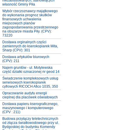
niezabudowanych, stanowiących
własność Gminy Piła
Wybór rzeczoznawcy majątkowego
do wykonania prognoz skutków
finansowych uchwalenia
miejscowych planów
zagospodarowania przestrzennego
na obszarze miasta Piły. (CPV):
73220
Dostawa orginalnych części
zamiennych do kserokopiarek Mita,
Sharp (CPV): 301
Dostawa artykułów biurowych
(CPV): 211
Najem gruntów - ul. Motylewska
część działki oznaczonej nr geod 14
Świadczenie kompleksowych usług
serwisowych kserokopiarek
cyfrowych RICOCH Afico 1035, 350
Opracowanie audytu energii
cieplnej dla placówek oświatowych
Dostawa papieru kserograficznego,
maszynowego i komputerowego
(CPV : 211)
Budowa przyłączy teletechnicznych
od złącza światłowodowego przy ul.
Bydgoskiej do budynku Komendy