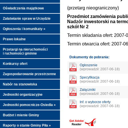
(przetarg nieograniczony)
Oświadczenia majątkowe
Przedmiot zamówienia publ
Załatwianie spraw w Urzędzie
Nadzór inwestorski na term
szkół Nr 2
Ogłoszenia i komunikaty »
Termin składania ofert: 2007-
Prawo lokalne
Termin otwarcia ofert: 2007-0
Przetargi na nieruchomości
i ruchomości gminne
Dokumenty do pobrania:
Konkursy ofert
Ogłoszenie
(wprowadził: 2007-06-18)
Zagospodarowanie przestrzenne
Specyfikacja
(wprowadził: 2007-06-18)
Nabór na stanowiska
Załączniki
(wprowadził: 2007-06-18)
Jednostki organizacyjne
Inf. o wyborze oferty
Jednostki pomocnicze-Osiedla »
(wprowadził: 2007-06-18)
Budżet i mienie Gminy
Raporty o stanie Gminy Piła »