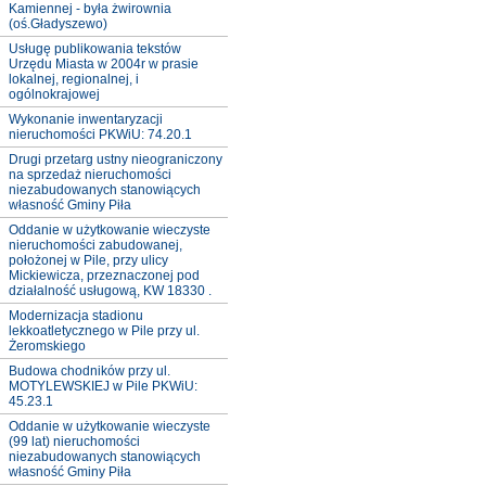
Kamiennej - była żwirownia
(oś.Gładyszewo)
Usługę publikowania tekstów
Urzędu Miasta w 2004r w prasie
lokalnej, regionalnej, i
ogólnokrajowej
Wykonanie inwentaryzacji
nieruchomości PKWiU: 74.20.1
Drugi przetarg ustny nieograniczony
na sprzedaż nieruchomości
niezabudowanych stanowiących
własność Gminy Piła
Oddanie w użytkowanie wieczyste
nieruchomości zabudowanej,
położonej w Pile, przy ulicy
Mickiewicza, przeznaczonej pod
działalność usługową, KW 18330 .
Modernizacja stadionu
lekkoatletycznego w Pile przy ul.
Żeromskiego
Budowa chodników przy ul.
MOTYLEWSKIEJ w Pile PKWiU:
45.23.1
Oddanie w użytkowanie wieczyste
(99 lat) nieruchomości
niezabudowanych stanowiących
własność Gminy Piła