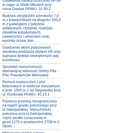
Ustawienie bariery ochronnej SP-04
w ciągu ul. Walki Młodych przy
rzece Gwdzie PKWiU: 31.50.2
Budowa ulicy/jezdni szerokości 7,0
m z krawężnikami na długości 500,0
m z parkingiem z betonów
asfaltowych, chodniki, rozbiórki
obiektów kubaturowych,
nawierzchni i umocnień rzeki,
wycinka drzew, kan....
Osadzenie okien połaciowych,
obudowa poddasza płytami GK oraz
naprawa tynków zewnętrznych w/g
kosztorysu.
Sprzedaż nieruchomości
stanowiącej własność Gminy Piła -
Plac Powstańców Warszawy.
Remont nawierzchni z płyt
betonowych w sektorze warzywnym
o pow. 1000 m 2 na Targowisku przy
ul. Rynkowej PKWiU: 45.23.1
Pierwszy przetarg nieograniczony
na najem gruntu położonego przy
ul.Salezjańskiej. Nieruchmość
położona przy ul.Salezjańskiej,
część działki oznaczonej nr
geod.1275 o powierzchni 2708 m 2 .
Okres...