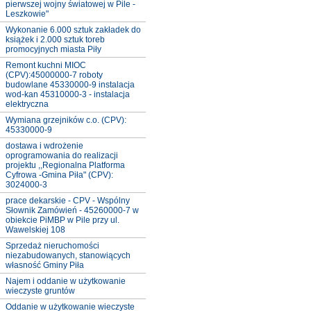
pierwszej wojny światowej w Pile -
Leszkowie"
Wykonanie 6.000 sztuk zakładek do
książek i 2.000 sztuk toreb
promocyjnych miasta Piły
Remont kuchni MIOC
(CPV):45000000-7 roboty
budowlane 45330000-9 instalacja
wod-kan 45310000-3 - instalacja
elektryczna
Wymiana grzejników c.o. (CPV):
45330000-9
dostawa i wdrożenie
oprogramowania do realizacji
projektu ,,Regionalna Platforma
Cyfrowa -Gmina Piła" (CPV):
3024000-3
prace dekarskie - CPV - Wspólny
Słownik Zamówień - 45260000-7 w
obiekcie PiMBP w Pile przy ul.
Wawelskiej 108
Sprzedaż nieruchomości
niezabudowanych, stanowiących
własność Gminy Piła
Najem i oddanie w użytkowanie
wieczyste gruntów
Oddanie w użytkowanie wieczyste