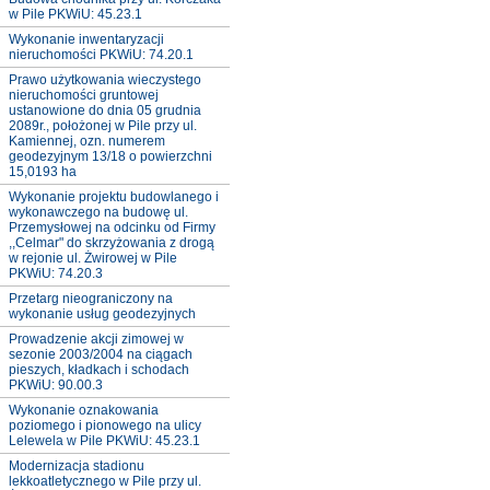
w Pile PKWiU: 45.23.1
Wykonanie inwentaryzacji
nieruchomości PKWiU: 74.20.1
Prawo użytkowania wieczystego
nieruchomości gruntowej
ustanowione do dnia 05 grudnia
2089r., położonej w Pile przy ul.
Kamiennej, ozn. numerem
geodezyjnym 13/18 o powierzchni
15,0193 ha
Wykonanie projektu budowlanego i
wykonawczego na budowę ul.
Przemysłowej na odcinku od Firmy
,,Celmar" do skrzyżowania z drogą
w rejonie ul. Żwirowej w Pile
PKWiU: 74.20.3
Przetarg nieograniczony na
wykonanie usług geodezyjnych
Prowadzenie akcji zimowej w
sezonie 2003/2004 na ciągach
pieszych, kładkach i schodach
PKWiU: 90.00.3
Wykonanie oznakowania
poziomego i pionowego na ulicy
Lelewela w Pile PKWiU: 45.23.1
Modernizacja stadionu
lekkoatletycznego w Pile przy ul.