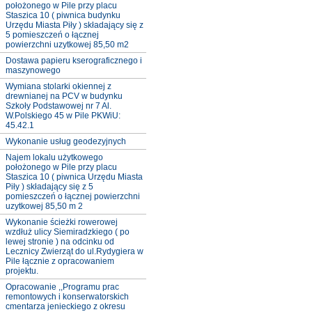
położonego w Pile przy placu
Staszica 10 ( piwnica budynku
Urzędu Miasta Piły ) składający się z
5 pomieszczeń o łącznej
powierzchni uzytkowej 85,50 m2
Dostawa papieru kserograficznego i
maszynowego
Wymiana stolarki okiennej z
drewnianej na PCV w budynku
Szkoły Podstawowej nr 7 Al.
W.Polskiego 45 w Pile PKWiU:
45.42.1
Wykonanie usług geodezyjnych
Najem lokalu użytkowego
położonego w Pile przy placu
Staszica 10 ( piwnica Urzędu Miasta
Piły ) składający się z 5
pomieszczeń o łącznej powierzchni
uzytkowej 85,50 m 2
Wykonanie ścieżki rowerowej
wzdłuż ulicy Siemiradzkiego ( po
lewej stronie ) na odcinku od
Lecznicy Zwierząt do ul.Rydygiera w
Pile łącznie z opracowaniem
projektu.
Opracowanie ,,Programu prac
remontowych i konserwatorskich
cmentarza jenieckiego z okresu