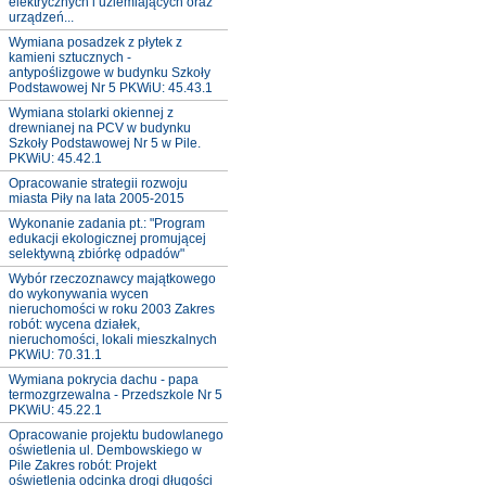
elektrycznych i uziemiających oraz
urządzeń...
Wymiana posadzek z płytek z
kamieni sztucznych -
antypoślizgowe w budynku Szkoły
Podstawowej Nr 5 PKWiU: 45.43.1
Wymiana stolarki okiennej z
drewnianej na PCV w budynku
Szkoły Podstawowej Nr 5 w Pile.
PKWiU: 45.42.1
Opracowanie strategii rozwoju
miasta Piły na lata 2005-2015
Wykonanie zadania pt.: "Program
edukacji ekologicznej promującej
selektywną zbiórkę odpadów"
Wybór rzeczoznawcy majątkowego
do wykonywania wycen
nieruchomości w roku 2003 Zakres
robót: wycena działek,
nieruchomości, lokali mieszkalnych
PKWiU: 70.31.1
Wymiana pokrycia dachu - papa
termozgrzewalna - Przedszkole Nr 5
PKWiU: 45.22.1
Opracowanie projektu budowlanego
oświetlenia ul. Dembowskiego w
Pile Zakres robót: Projekt
oświetlenia odcinka drogi długości