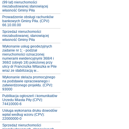
(99 lat) nieruchomości
niezabudowanej stanowiącej
własność Gminy Piła
Prowadzenie obsługi rachunków
bankowych Gminy Piła. (CPV)
66.10.00.00
Sprzedaż nieruchomości
niezabudowanej, stanowiącej
własność Gminy Piła
Wykonanie usług geodezyjnych
zadanie nr 1: - podział
nieruchomości oznaczonej
numerami ewidencyjnymi 368/4 i
368/2 (obręb 18) położonej przy
ulicy dr Franciszka Witaszka w Pile
wraz ze stabilizacją w...
Wykonanie stelaża promocyjnego
na podstawie opracowanego i
zatwierdzonego projektu. (CPV):
93000
Publikacja ogłoszeń i komunikatów
Urzedu Miasta Piły (CPV):
74410000-6
Usługa wykonania druku dowodów
wpłat według wzoru (CPV):
22000000-0
Sprzedaż nieruchomości