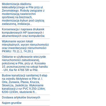
Modernizacja stadionu
lekkoatletycznego w Pile przy ul.
Żeromskiego. Roboty związane z
modernizacją nawierzchni
sportowej na bieżniach,
modernizacja trybun pod częścią
zadaszoną, instalacja...
Konserwacja i naprawa drukarek
komputerowych HP laserowych i
atramentowych oraz komputerów.
Wykonanie wycen lokali
mieszkalnych, wycen nieruchomości
oraz inwentaryzacji nieruchomości
PKWiU: 70.11.1, 74.20.1
Oddanie w użytkowanie wieczyste
nieruchomości zabudowanej,
położonej w Pile, przy ul. Kossaka
10, przeznaczonej na usługi handlu
- UH, Kw Nr 4766 SR w Pile.
Budow kanalizacji sanitarnej II etap
na osiedlu Motylewo w Pile ul. l.
Orla, Żurawia, Ptasia, Krucza,
Słowicza, Jaskółcza. Wykonanie
kanalizacji z rur PVC fi 250-134m;
fi200-1193m, studzienki fi...
Dostawa artykułów biurowych
Najem gruntów