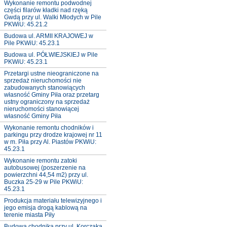
Wykonanie remontu podwodnej
części filarów kładki nad rzęką
Gwdą przy ul. Walki Młodych w Pile
PKWiU: 45.21.2
Budowa ul. ARMII KRAJOWEJ w
Pile PKWiU: 45.23.1
Budowa ul. PÓŁWIEJSKIEJ w Pile
PKWiU: 45.23.1
Przetargi ustne nieograniczone na
sprzedaż nieruchomości nie
zabudowanych stanowiących
własność Gminy Piła oraz przetarg
ustny ograniczony na sprzedaż
nieruchomości stanowiącej
własność Gminy Piła
Wykonanie remontu chodników i
parkingu przy drodze krajowej nr 11
w m. Piła przy Al. Piastów PKWiU:
45.23.1
Wykonanie remontu zatoki
autobusowej (poszerzenie na
powierzchni 44,54 m2) przy ul.
Buczka 25-29 w Pile PKWiU:
45.23.1
Produkcja materiału telewizyjnego i
jego emisja drogą kablową na
terenie miasta Piły
Budowa chodnika przy ul. Korczaka