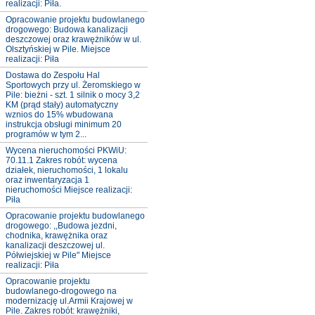
realizacji: Piła.
Opracowanie projektu budowlanego
drogowego: Budowa kanalizacji
deszczowej oraz krawężników w ul.
Olsztyńskiej w Pile. Miejsce
realizacji: Piła
Dostawa do Zespołu Hal
Sportowych przy ul. Żeromskiego w
Pile: bieżni - szt. 1 silnik o mocy 3,2
KM (prąd stały) automatyczny
wznios do 15% wbudowana
instrukcja obsługi minimum 20
programów w tym 2...
Wycena nieruchomości PKWiU:
70.11.1 Zakres robót: wycena
działek, nieruchomości, 1 lokalu
oraz inwentaryzacja 1
nieruchomości Miejsce realizacji:
Piła
Opracowanie projektu budowlanego
drogowego: ,,Budowa jezdni,
chodnika, krawężnika oraz
kanalizacji deszczowej ul.
Półwiejskiej w Pile" Miejsce
realizacji: Piła
Opracowanie projektu
budowlanego-drogowego na
modernizację ul.Armii Krajowej w
Pile. Zakres robót: krawężniki,