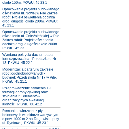
około 150m. PKWiU: 45.23.1
Opracowanie projektu budowlanego
oświetlenia ul. Nowej w Pile Zakres
robót: Projekt oświetlenia odcinka
drogi długości około 200m. PKWiU:
45.23.1
Opracowanie projektu budowlanego
oświetlenia ul. Gnieźnieńskiej w Pile
Zakres robót: Projekt oświetlenia
odcinka drogi długości około 200m.
PKWiU: 45.23.1
Wymiana pokrycia dachu - papa
termozgrzewalna - Przedszkole Nr
13. PKWiU: 45.22.1
Modernizacja parteru w zakresie
robót ogólnobudowlanych -
budynek Przedszkola Nr 17 w Pile.
PKWiU: 45.21.1
Przeprowadzenie szkolenia 19
formacji obrony cywilnej oraz
szkolenia 21 elementów
organizacyjnych ewakuacji
ludności. PKWiU: 80.42.2
Remont nawierzchni z płyt
betonowych w sektorze warzywnym
o pow. 1000 m 2 na Targowisku przy
ul. Rynkowej. PKWiU: 45.23.1