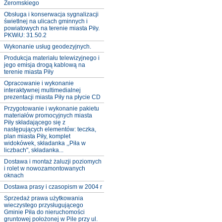
Żeromskiego
Obsługa i konserwacja sygnalizacji
świetlnej na ulicach gminnych i
powiatowych na terenie miasta Piły.
PKWiU: 31.50.2
Wykonanie usług geodezyjnych.
Produkcja materiału telewizyjnego i
jego emisja drogą kablową na
terenie miasta Piły
Opracowanie i wykonanie
interaktywnej multimedialnej
prezentacji miasta Piły na płycie CD
Przygotowanie i wykonanie pakietu
materiałów promocyjnych miasta
Piły składającego się z
następujących elementów: teczka,
plan miasta Piły, komplet
widokówek, składanka ,,Piła w
liczbach", składanka...
Dostawa i montaż żaluzji poziomych
i rolet w nowozamontowanych
oknach
Dostawa prasy i czasopism w 2004 r
Sprzedaż prawa użytkowania
wieczystego przysługującego
Gminie Piła do nieruchomości
gruntowej położonej w Pile przy ul.