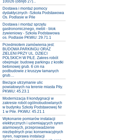
100/26 (obręb 27)...
Dostawa i montaż pomocy
dydaktycznych -Szkoła Podstawowa
Os. Podlasie w Pile
Dostawa i montaż sprzętu
gastronomicznego, mebli - blok
żywieniowy - Szkoła Podstawowa
os. Podlasie PKWiU: 29.71.1
Przedmiotem zamówienia jest:
BUDOWA PARKINGU ORAZ
ZIELENI PRZY UL. DZIECI
POLSKICH W PILE. Zakres robót
obejmuje: budowę parkingu z kostki
betonowej grub. 6 cm na
podbudowie z kruszyw łamanych
grub....
Bieżące utrzymanie ulic
powiatowych na terenie miasta Piły.
PKWiU: 45.23.1
Modernizacja II kondygnacji w
zakresie robót ogólnobudowlanych
w budynku Szkoły Podstawowej Nr
1 w Pile. PKWiU: 45.21.1
Wykonanie pomiarów instalacji
elektrycznych i uziemiających syren
alarmowych, przeprowadzenie
niezbędnych prac konserwacyjnych
syren, naprawa instalacji