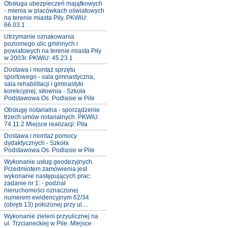
Obsługa ubezpieczeń majątkowych
- mienia w placówkach oświatowych
na terenie miasta Piły. PKWiU:
66.03.1
Utrzymanie oznakowania
poziomego ulic gminnych i
powiatowych na terenie miasta Piły
w 2003r. PKWiU: 45.23.1
Dostawa i montaż sprzętu
sportowego - sala gimnastyczna,
sala rehabilitacji i gimnastyki
korekcyjnej, siłownia - Szkoła
Podstawowa Os. Podlasie w Pile
Obsługę notarialna - sporządzenie
trzech umów notarialnych. PKWiU:
74.11.2 Miejsce realizacji: Piła
Dostawa i montaż pomocy
dydaktycznych - Szkoła
Podstawowa Os. Podlasie w Pile
Wykonanie usług geodezyjnych.
Przedmiotem zamówienia jest
wykonanie następujących prac:
zadanie nr 1: - podział
nieruchomości oznaczonej
numerem ewidencyjnym 62/34
(obręb 13) położonej przy ul....
Wykonanie zieleni przyulicznej na
ul. Trzcianeckiej w Pile. Miejsce