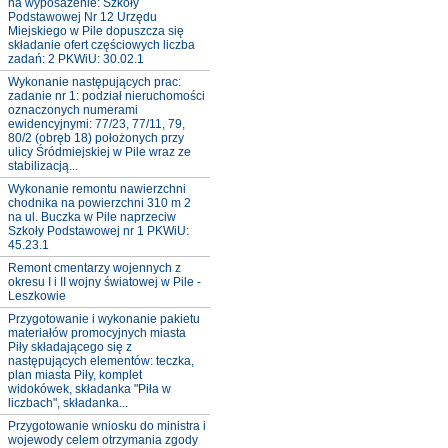
na wyposażenie: Szkoły
Podstawowej Nr 12 Urzędu
Miejskiego w Pile dopuszcza się
składanie ofert częściowych liczba
zadań: 2 PKWiU: 30.02.1
Wykonanie następujących prac:
zadanie nr 1: podział nieruchomości
oznaczonych numerami
ewidencyjnymi: 77/23, 77/11, 79,
80/2 (obręb 18) położonych przy
ulicy Śródmiejskiej w Pile wraz ze
stabilizacją...
Wykonanie remontu nawierzchni
chodnika na powierzchni 310 m 2
na ul. Buczka w Pile naprzeciw
Szkoły Podstawowej nr 1 PKWiU:
45.23.1
Remont cmentarzy wojennych z
okresu I i II wojny światowej w Pile -
Leszkowie
Przygotowanie i wykonanie pakietu
materiałów promocyjnych miasta
Piły składającego się z
następujących elementów: teczka,
plan miasta Piły, komplet
widokówek, składanka "Piła w
liczbach", składanka...
Przygotowanie wniosku do ministra i
wojewody celem otrzymania zgody