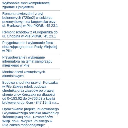
Wykonanie sieci komputerowej
zgodnie z projektem
Remont nawierzchni z płyt
betonowych (720m2) w sektorze
przemysłowym na targowisku przy
ul. Rynkowej w Pile PKWiU: 45.23.1
Remont schodów z Pl.Kopernika do
ul. Chopina w Pile PKWiU: 45.23.1
Przygotowanie i wykonanie filmu
obrazującego prace Rady Miejskiej
w Pile
Przygotowanie i wykonanie
informatora na temat samorządu
miejskiego w Pile
Montaż drzwi zewnętrznych
aluminiowych
Budowa chodnika przy ul. Korczaka
w Pile Zakres robót: budowa
chodnika oraz zjazdów po prawej
stronie ulicy Korczaka na długości
od 0+183,02 do 0+766,53 z kostki
brukowej grub. 6cm - 847.19m2 na...
Opracowanie projektu budowlanego
i wykonawczego odcinka obwodnicy
śródmiejskiej od Al. Powstańców
Wlkp. do Al. Wojska Polskiego w
Pile Zakres robót obejmuje: