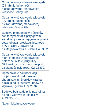
Oddanie w użytkowanie wieczyste
(99 lat) nieruchomości
niezabudowanej stanowiącej
własność Gminy Piła
Oddanie w użytkowanie wieczyste
(99 lat) nieruchomości
niezabudowanej stanowiącej
własność Gminy Piła
Budowa przepompowni ścieków
sanitarnych wraz z przyłączami
kanalizacji sanitarnej grawitacyjnej i
tłocznej oraz rurociągu tłocznego
przy ul.Orlej-Żurawiej na
oś.Motylewo w Pile. PKWiU: 45.33.2
Oddanie w użytkowanie wieczyste
nieruchomości zabudowanej,
położonej w Pile, przy ulicy
Mickiewicza, przeznaczonej pod
działalność usługową, KW 18330.
Opracowanie dokumentacji
projektowo - kosztorysowej
chodnika w ul. Sienkiewicza na
odcinku od ul. Wiosny Ludów do ul.
Wysokiej. (PKWiU: 74.20.3)
Budowa boiska do piłki nożnej na
osiedlu Górnym w Pile (CPV
45212221-1)
Najem lokalu uzytkowego