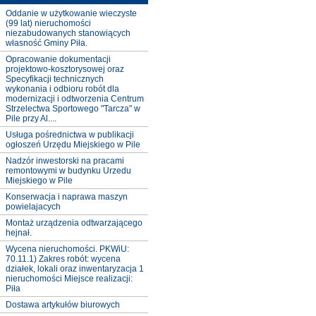
Oddanie w użytkowanie wieczyste
(99 lat) nieruchomości
niezabudowanych stanowiących
własność Gminy Piła.
Opracowanie dokumentacji
projektowo-kosztorysowej oraz
Specyfikacji technicznych
wykonania i odbioru robót dla
modernizacji i odtworzenia Centrum
Strzelectwa Sportowego "Tarcza" w
Pile przy Al....
Usługa pośrednictwa w publikacji
ogłoszeń Urzędu Miejskiego w Pile
Nadzór inwestorski na pracami
remontowymi w budynku Urzedu
Miejskiego w Pile
Konserwacja i naprawa maszyn
powielajacych
Montaż urządzenia odtwarzającego
hejnał.
Wycena nieruchomości. PKWiU:
70.11.1) Zakres robót: wycena
działek, lokali oraz inwentaryzacja 1
nieruchomości Miejsce realizacji:
Piła
Dostawa artykułów biurowych