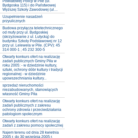
Powiatowej Policji w Pile (ul.
Bydgoska 115) i do Państwowej
Wyższej Szkoły Zawodowej (ul....
Uzupełnienie nasadzeń
przyulicznych
Budowa przyłącza teletechnicznego
od mufy przy ul. Bydgoskiej
(skrzyżowanie z ul. Lutycką) do
budynku Szkoły Podstawowej nr 12
przy ul. Lelewela w Pile. (CPV): 45
314 000-1 ; 45 232 300-5
Otwarty konkurs ofert na realizację
zadań publicznych Gminy Piła w
roku 2005: - w dziedzinie kultury,
sztuki, ochrony dóbr kultury i tradycji
regionalnej - w dziedzinie
upowszechniania kultury...
sprzedaż nieruchomości
niezabudowanych, stanowiących
własność Gminy Piła
Otwarty konkurs ofert na realizację
zadań publicznych z zakresu
ochrony zdrowia i przeciwdziałania
patologiom społecznym
Otwarty konkurs ofert na realizację
zadań z zakresu pomocy społecznej
Najem terenu od dnia 28 kwietnia
2005 r. do 30 września 2005 r.