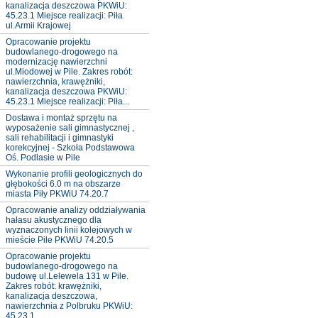
kanalizacja deszczowa PKWiU:
45.23.1 Miejsce realizacji: Piła
ul.Armii Krajowej
Opracowanie projektu
budowlanego-drogowego na
modernizację nawierzchni
ul.Miodowej w Pile. Zakres robót:
nawierzchnia, krawężniki,
kanalizacja deszczowa PKWiU:
45.23.1 Miejsce realizacji: Piła...
Dostawa i montaż sprzętu na
wyposażenie sali gimnastycznej ,
sali rehabilitacji i gimnastyki
korekcyjnej - Szkoła Podstawowa
Oś. Podlasie w Pile
Wykonanie profili geologicznych do
głębokości 6.0 m na obszarze
miasta Piły PKWiU 74.20.7
Opracowanie analizy oddziaływania
hałasu akustycznego dla
wyznaczonych linii kolejowych w
mieście Pile PKWiU 74.20.5
Opracowanie projektu
budowlanego-drogowego na
budowę ul.Lelewela 131 w Pile.
Zakres robót: krawężniki,
kanalizacja deszczowa,
nawierzchnia z Polbruku PKWiU:
45.23.1