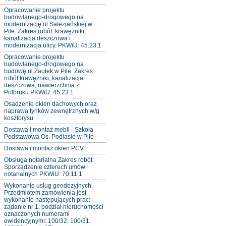
Opracowanie projektu
budowlanego-drogowego na
modernizację ul.Salezjańskiej w
Pile. Zakres robót: krawężniki,
kanalizacja deszczowa i
modernizacja ulicy. PKWiU: 45.23.1
Opracowanie projektu
budowlanego-drogowego na
budowę ul.Zaułek w Pile. Zakres
robót:krawężniki, kanalizacja
deszczowa, nawierzchnia z
Polbruku PKWiU: 45.23.1
Osadzenie okien dachowych oraz
naprawa tynków zewnętrznych w/g
kosztorysu
Dostawa i montaż mebli - Szkoła
Podstawowa Os. Podlasie w Pile
Dostawa i montaż okien PCV
Obsługa notarialna Zakres robót:
Sporządzenie czterech umów
notarialnych PKWiU: 70.11.1
Wykonanie usług geodezyjnych.
Przedmiotem zamówienia jest
wykonanie następujących prac:
zadanie nr 1: podział nieruchomości
oznaczonych numerami
ewidencyjnymi: 100/32, 100/31,