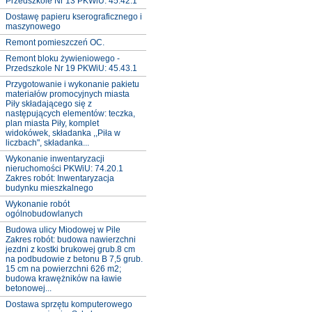
Przedszkole Nr 13 PKWiU: 45.42.1
Dostawę papieru kserograficznego i
maszynowego
Remont pomieszczeń OC.
Remont bloku żywieniowego -
Przedszkole Nr 19 PKWiU: 45.43.1
Przygotowanie i wykonanie pakietu
materiałów promocyjnych miasta
Piły składającego się z
następujących elementów: teczka,
plan miasta Piły, komplet
widokówek, składanka ,,Piła w
liczbach", składanka...
Wykonanie inwentaryzacji
nieruchomości PKWiU: 74.20.1
Zakres robót: Inwentaryzacja
budynku mieszkalnego
Wykonanie robót
ogólnobudowlanych
Budowa ulicy Miodowej w Pile
Zakres robót: budowa nawierzchni
jezdni z kostki brukowej grub.8 cm
na podbudowie z betonu B 7,5 grub.
15 cm na powierzchni 626 m2;
budowa krawężników na ławie
betonowej...
Dostawa sprzętu komputerowego