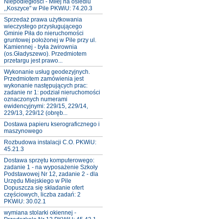
Niepodległości - Miłej na osiedlu
,,Koszyce" w Pile PKWiU: 74.20.3
Sprzedaż prawa użytkowania
wieczystego przysługującego
Gminie Piła do nieruchomości
gruntowej położonej w Pile przy ul.
Kamiennej - była żwirownia
(os.Gładyszewo). Przedmiotem
przetargu jest prawo...
Wykonanie usług geodezyjnych.
Przedmiotem zamówienia jest
wykonanie następujących prac:
zadanie nr 1: podział nieruchomości
oznaczonych numerami
ewidencyjnymi: 229/15, 229/14,
229/13, 229/12 (obręb...
Dostawa papieru kserograficznego i
maszynowego
Rozbudowa instalacji C.O. PKWiU:
45.21.3
Dostawa sprzętu komputerowego:
zadanie 1 - na wyposażenie Szkoły
Podstawowej Nr 12, zadanie 2 - dla
Urzędu Miejskiego w Pile
Dopuszcza się składanie ofert
częściowych, liczba zadań: 2
PKWiU: 30.02.1
wymiana stolarki okiennej -