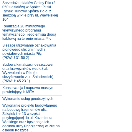
Sprzedaż udziałów Gminy Piła (2
050 udziałów) w Spółce: Pilski
Rynek Hurtowy Spółka z o.o. z
siedzibą w Pile przy ul. Wawelskiej
104
Realizacja 20 minutowego
telewizyjnego programu
tematycznego i jego emisja drogą
kablową na terenie miasta Piły
Bieżące utrzymanie oznakowania
pionowego ulic gminnych i
powiatowych miasta Piły.
(PKWiU:31.50.2)
Budowa kanalizacji deszczowej
oraz krawężników wzdłuż al.
Wyzwolenia w Pile (od
skrzyżowania z ul. Śniadeckich)
(PKWiU: 45.23.1)
Konserwacja i naprawa maszyn
powielających MITA
Wykonanie usług geodezyjnych.
Wykonanie projektu budowlanego
na budowę fragmentów ulic:
Zakątek i nr 13 w części
przylegającej do ul. Kazimierza
Wielkiego oraz łączącego ich
odcinka ulicy Poprzecznej w Pile na
osiedlu Koszyce....