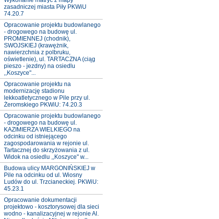
Wykonanie matryc z mapy
zasadniczej miasta Piły PKWiU
74.20.7
Opracowanie projektu budowlanego
- drogowego na budowę ul.
PROMIENNEJ (chodnik),
SWOJSKIEJ (krawężnik,
nawierzchnia z polbruku,
oświetlenie), ul. TARTACZNA (ciąg
pieszo - jezdny) na osiedlu
,,Koszyce"...
Opracowanie projektu na
modernizację stadionu
lekkoatletycznego w Pile przy ul.
Żeromskiego PKWiU: 74.20.3
Opracowanie projektu budowlanego
- drogowego na budowę ul.
KAZIMIERZA WIELKIEGO na
odcinku od istniejącego
zagospodarowania w rejonie ul.
Tartacznej do skrzyżowania z ul.
Widok na osiedlu ,,Koszyce" w...
Budowa ulicy MARGONIŃSKIEJ w
Pile na odcinku od ul. Wiosny
Ludów do ul. Trzcianeckiej. PKWiU:
45.23.1
Opracowanie dokumentacji
projektowo - kosztorysowej dla sieci
wodno - kanalizacyjnej w rejonie Al.