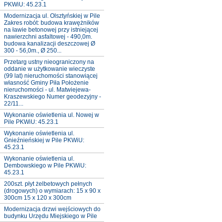
PKWiU: 45.23.1
Modernizacja ul. Olsztyńskiej w Pile
Zakres robót: budowa krawężników
na ławie betonowej przy istniejącej
nawierzchni asfaltowej - 490,0m.
budowa kanalizacji deszczowej Ø
300 - 56,0m., Ø 250...
Przetarg ustny nieograniczony na
oddanie w użytkowanie wieczyste
(99 lat) nieruchomości stanowiącej
własność Gminy Piła Położenie
nieruchomości - ul. Matwiejewa-
Kraszewskiego Numer geodezyjny -
22/11...
Wykonanie oświetlenia ul. Nowej w
Pile PKWiU: 45.23.1
Wykonanie oświetlenia ul.
Gnieźnieńskiej w Pile PKWiU:
45.23.1
Wykonanie oświetlenia ul.
Dembowskiego w Pile PKWiU:
45.23.1
200szt. płyt żelbetowych pełnych
(drogowych) o wymiarach: 15 x 90 x
300cm 15 x 120 x 300cm
Modernizacja drzwi wejściowych do
budynku Urzędu Miejskiego w Pile