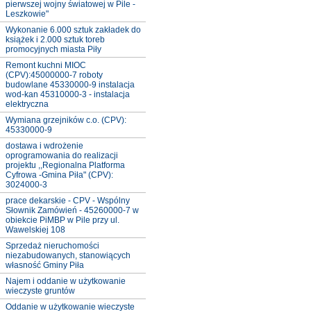
pierwszej wojny światowej w Pile -
Leszkowie"
Wykonanie 6.000 sztuk zakładek do
książek i 2.000 sztuk toreb
promocyjnych miasta Piły
Remont kuchni MIOC
(CPV):45000000-7 roboty
budowlane 45330000-9 instalacja
wod-kan 45310000-3 - instalacja
elektryczna
Wymiana grzejników c.o. (CPV):
45330000-9
dostawa i wdrożenie
oprogramowania do realizacji
projektu ,,Regionalna Platforma
Cyfrowa -Gmina Piła" (CPV):
3024000-3
prace dekarskie - CPV - Wspólny
Słownik Zamówień - 45260000-7 w
obiekcie PiMBP w Pile przy ul.
Wawelskiej 108
Sprzedaż nieruchomości
niezabudowanych, stanowiących
własność Gminy Piła
Najem i oddanie w użytkowanie
wieczyste gruntów
Oddanie w użytkowanie wieczyste