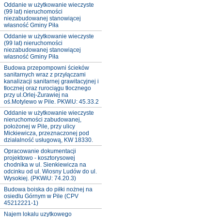
Oddanie w użytkowanie wieczyste
(99 lat) nieruchomości
niezabudowanej stanowiącej
własność Gminy Piła
Oddanie w użytkowanie wieczyste
(99 lat) nieruchomości
niezabudowanej stanowiącej
własność Gminy Piła
Budowa przepompowni ścieków
sanitarnych wraz z przyłączami
kanalizacji sanitarnej grawitacyjnej i
tłocznej oraz rurociągu tłocznego
przy ul.Orlej-Żurawiej na
oś.Motylewo w Pile. PKWiU: 45.33.2
Oddanie w użytkowanie wieczyste
nieruchomości zabudowanej,
położonej w Pile, przy ulicy
Mickiewicza, przeznaczonej pod
działalność usługową, KW 18330.
Opracowanie dokumentacji
projektowo - kosztorysowej
chodnika w ul. Sienkiewicza na
odcinku od ul. Wiosny Ludów do ul.
Wysokiej. (PKWiU: 74.20.3)
Budowa boiska do piłki nożnej na
osiedlu Górnym w Pile (CPV
45212221-1)
Najem lokalu uzytkowego