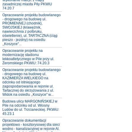
Wykonanie matryc z mapy
zasadniczej miasta Piły PKWiU
74.20.7
Opracowanie projektu budowlanego
- drogowego na budowę ul.
PROMIENNEJ (chodnik),
SWOJSKIEJ (krawężnik,
nawierzchnia z polbruku,
oświetlenie), ul. TARTACZNA (ciąg
pieszo - jezdny) na osiedlu
,,Koszyce"...
Opracowanie projektu na
modernizację stadionu
lekkoatletycznego w Pile przy ul.
Żeromskiego PKWiU: 74.20.3
Opracowanie projektu budowlanego
- drogowego na budowę ul.
KAZIMIERZA WIELKIEGO na
odcinku od istniejącego
zagospodarowania w rejonie ul.
Tartacznej do skrzyżowania z ul.
Widok na osiedlu ,,Koszyce" w...
Budowa ulicy MARGONIŃSKIEJ w
Pile na odcinku od ul. Wiosny
Ludów do ul. Trzcianeckiej. PKWiU:
45.23.1
Opracowanie dokumentacji
projektowo - kosztorysowej dla sieci
wodno - kanalizacyjnej w rejonie Al.