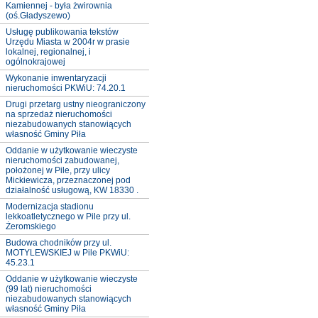
Kamiennej - była żwirownia
(oś.Gładyszewo)
Usługę publikowania tekstów
Urzędu Miasta w 2004r w prasie
lokalnej, regionalnej, i
ogólnokrajowej
Wykonanie inwentaryzacji
nieruchomości PKWiU: 74.20.1
Drugi przetarg ustny nieograniczony
na sprzedaż nieruchomości
niezabudowanych stanowiących
własność Gminy Piła
Oddanie w użytkowanie wieczyste
nieruchomości zabudowanej,
położonej w Pile, przy ulicy
Mickiewicza, przeznaczonej pod
działalność usługową, KW 18330 .
Modernizacja stadionu
lekkoatletycznego w Pile przy ul.
Żeromskiego
Budowa chodników przy ul.
MOTYLEWSKIEJ w Pile PKWiU:
45.23.1
Oddanie w użytkowanie wieczyste
(99 lat) nieruchomości
niezabudowanych stanowiących
własność Gminy Piła