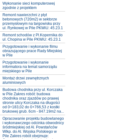
Wykonanie sieci komputerowej
zgodnie z projektem
Remont nawierzchni z płyt
betonowych (720m2) w sektorze
przemysłowym na targowisku przy
ul. Rynkowej w Pile PKWiU: 45.23.1
Remont schodów z Pl.Kopernika do
ul. Chopina w Pile PKWiU: 45.23.1
Przygotowanie i wykonanie filmu
obrazującego prace Rady Miejskiej
w Pile
Przygotowanie i wykonanie
informatora na temat samorządu
miejskiego w Pile
Montaż drzwi zewnętrznych
aluminiowych
Budowa chodnika przy ul. Korczaka
w Pile Zakres robót: budowa
chodnika oraz zjazdów po prawej
stronie ulicy Korczaka na długości
od 0+183,02 do 0+766,53 z kostki
brukowej grub. 6cm - 847.19m2 na...
Opracowanie projektu budowlanego
i wykonawczego odcinka obwodnicy
śródmiejskiej od Al. Powstańców
Wlkp. do Al. Wojska Polskiego w
Pile Zakres robót obejmuje: