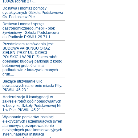
100/26 (obręb 27)...
Dostawa i montaż pomocy
dydaktycznych -Szkoła Podstawowa
Os. Podlasie w Pile
Dostawa i montaż sprzętu
gastronomicznego, mebli - blok
żywieniowy - Szkoła Podstawowa
os. Podlasie PKWiU: 29.71.1
Przedmiotem zamówienia jest:
BUDOWA PARKINGU ORAZ
ZIELENI PRZY UL. DZIECI
POLSKICH W PILE. Zakres robót
obejmuje: budowę parkingu z kostki
betonowej grub. 6 cm na
podbudowie z kruszyw łamanych
grub....
Bieżące utrzymanie ulic
powiatowych na terenie miasta Piły.
PKWiU: 45.23.1
Modernizacja II kondygnacji w
zakresie robót ogólnobudowlanych
w budynku Szkoły Podstawowej Nr
1 w Pile. PKWiU: 45.21.1
Wykonanie pomiarów instalacji
elektrycznych i uziemiających syren
alarmowych, przeprowadzenie
niezbędnych prac konserwacyjnych
syren, naprawa instalacji