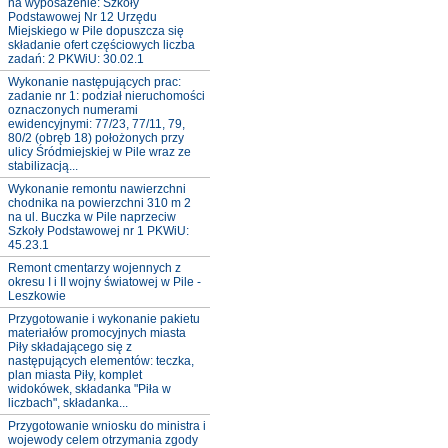
na wyposażenie: Szkoły
Podstawowej Nr 12 Urzędu
Miejskiego w Pile dopuszcza się
składanie ofert częściowych liczba
zadań: 2 PKWiU: 30.02.1
Wykonanie następujących prac:
zadanie nr 1: podział nieruchomości
oznaczonych numerami
ewidencyjnymi: 77/23, 77/11, 79,
80/2 (obręb 18) położonych przy
ulicy Śródmiejskiej w Pile wraz ze
stabilizacją...
Wykonanie remontu nawierzchni
chodnika na powierzchni 310 m 2
na ul. Buczka w Pile naprzeciw
Szkoły Podstawowej nr 1 PKWiU:
45.23.1
Remont cmentarzy wojennych z
okresu I i II wojny światowej w Pile -
Leszkowie
Przygotowanie i wykonanie pakietu
materiałów promocyjnych miasta
Piły składającego się z
następujących elementów: teczka,
plan miasta Piły, komplet
widokówek, składanka "Piła w
liczbach", składanka...
Przygotowanie wniosku do ministra i
wojewody celem otrzymania zgody