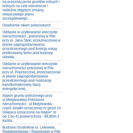
na przeznaczenie gruntów rolnych i
leśnych na cele nierolnicze i
nieleśne objętych zmianą
miejscowego planu
szczegółowego...
Osadzenie okien połaciowych
Oddanie w użytkowanie wieczyste
nieruchomości , położonej w Pile
przy ul. Jana Styki, przeznaczonej w
planie zagospodarowania
przestrzennego pod funkcję usług -
preferowany teren pod budowę
obiektu...
Oddanie w użytkowanie wieczyste
nieruchomości położonej w Pile
przy ul. Poprzecznej, przeznaczonej
w planie zagospodarowania
przestrzennego pod realizację
transformatorowej stacji
energetycznej,...
Najem gruntu położonego przy
ul.Motylewskiej Położenie
nieruchomości - ul.Motylewska -
część działki oznaczonej nr geod 14
(miejsca oznaczone na mapie* nr
od 1 do 4) powierzchnia - 98,80m 2
każda...
Budowa chodników ul. Lelewela,
Rodakowskiego i Świerkowej w Pile