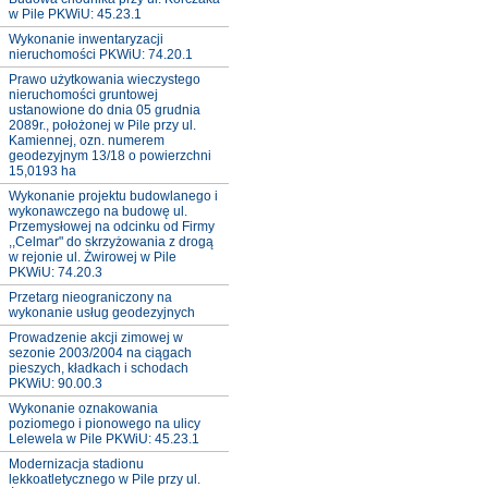
w Pile PKWiU: 45.23.1
Wykonanie inwentaryzacji
nieruchomości PKWiU: 74.20.1
Prawo użytkowania wieczystego
nieruchomości gruntowej
ustanowione do dnia 05 grudnia
2089r., położonej w Pile przy ul.
Kamiennej, ozn. numerem
geodezyjnym 13/18 o powierzchni
15,0193 ha
Wykonanie projektu budowlanego i
wykonawczego na budowę ul.
Przemysłowej na odcinku od Firmy
,,Celmar" do skrzyżowania z drogą
w rejonie ul. Żwirowej w Pile
PKWiU: 74.20.3
Przetarg nieograniczony na
wykonanie usług geodezyjnych
Prowadzenie akcji zimowej w
sezonie 2003/2004 na ciągach
pieszych, kładkach i schodach
PKWiU: 90.00.3
Wykonanie oznakowania
poziomego i pionowego na ulicy
Lelewela w Pile PKWiU: 45.23.1
Modernizacja stadionu
lekkoatletycznego w Pile przy ul.