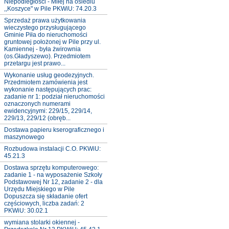
Niepodległości - Miłej na osiedlu
,,Koszyce" w Pile PKWiU: 74.20.3
Sprzedaż prawa użytkowania
wieczystego przysługującego
Gminie Piła do nieruchomości
gruntowej położonej w Pile przy ul.
Kamiennej - była żwirownia
(os.Gładyszewo). Przedmiotem
przetargu jest prawo...
Wykonanie usług geodezyjnych.
Przedmiotem zamówienia jest
wykonanie następujących prac:
zadanie nr 1: podział nieruchomości
oznaczonych numerami
ewidencyjnymi: 229/15, 229/14,
229/13, 229/12 (obręb...
Dostawa papieru kserograficznego i
maszynowego
Rozbudowa instalacji C.O. PKWiU:
45.21.3
Dostawa sprzętu komputerowego:
zadanie 1 - na wyposażenie Szkoły
Podstawowej Nr 12, zadanie 2 - dla
Urzędu Miejskiego w Pile
Dopuszcza się składanie ofert
częściowych, liczba zadań: 2
PKWiU: 30.02.1
wymiana stolarki okiennej -