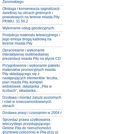
Żeromskiego
Obsługa i konserwacja sygnalizacji
świetlnej na ulicach gminnych i
powiatowych na terenie miasta Piły.
PKWiU: 31.50.2
Wykonanie usług geodezyjnych.
Produkcja materiału telewizyjnego i
jego emisja drogą kablową na
terenie miasta Piły
Opracowanie i wykonanie
interaktywnej multimedialnej
prezentacji miasta Piły na płycie CD
Przygotowanie i wykonanie pakietu
materiałów promocyjnych miasta
Piły składającego się z
następujących elementów: teczka,
plan miasta Piły, komplet
widokówek, składanka ,,Piła w
liczbach", składanka...
Dostawa i montaż żaluzji poziomych
i rolet w nowozamontowanych
oknach
Dostawa prasy i czasopism w 2004 r
Sprzedaż prawa użytkowania
wieczystego przysługującego
Gminie Piła do nieruchomości
gruntowej położonej w Pile przy ul.