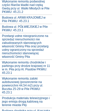
Wykonanie remontu podwodnej
części filarów kładki nad rzęką
Gwdą przy ul. Walki Młodych w Pile
PKWiU: 45.21.2
Budowa ul. ARMII KRAJOWEJ w
Pile PKWiU: 45.23.1
Budowa ul. PÓŁWIEJSKIEJ w Pile
PKWiU: 45.23.1
Przetargi ustne nieograniczone na
sprzedaż nieruchomości nie
zabudowanych stanowiących
własność Gminy Piła oraz przetarg
ustny ograniczony na sprzedaż
nieruchomości stanowiącej
własność Gminy Piła
Wykonanie remontu chodników i
parkingu przy drodze krajowej nr 11
w m. Piła przy Al. Piastów PKWiU:
45.23.1
Wykonanie remontu zatoki
autobusowej (poszerzenie na
powierzchni 44,54 m2) przy ul.
Buczka 25-29 w Pile PKWiU:
45.23.1
Produkcja materiału telewizyjnego i
jego emisja drogą kablową na
terenie miasta Piły
Budowa chodnika przy ul. Korczaka