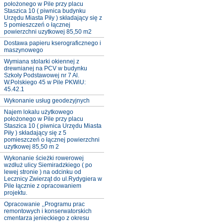
położonego w Pile przy placu
Staszica 10 ( piwnica budynku
Urzędu Miasta Piły ) składający się z
5 pomieszczeń o łącznej
powierzchni uzytkowej 85,50 m2
Dostawa papieru kserograficznego i
maszynowego
Wymiana stolarki okiennej z
drewnianej na PCV w budynku
Szkoły Podstawowej nr 7 Al.
W.Polskiego 45 w Pile PKWiU:
45.42.1
Wykonanie usług geodezyjnych
Najem lokalu użytkowego
położonego w Pile przy placu
Staszica 10 ( piwnica Urzędu Miasta
Piły ) składający się z 5
pomieszczeń o łącznej powierzchni
uzytkowej 85,50 m 2
Wykonanie ścieżki rowerowej
wzdłuż ulicy Siemiradzkiego ( po
lewej stronie ) na odcinku od
Lecznicy Zwierząt do ul.Rydygiera w
Pile łącznie z opracowaniem
projektu.
Opracowanie ,,Programu prac
remontowych i konserwatorskich
cmentarza jenieckiego z okresu