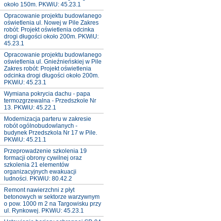
około 150m. PKWiU: 45.23.1
Opracowanie projektu budowlanego
oświetlenia ul. Nowej w Pile Zakres
robót: Projekt oświetlenia odcinka
drogi długości około 200m. PKWiU:
45.23.1
Opracowanie projektu budowlanego
oświetlenia ul. Gnieźnieńskiej w Pile
Zakres robót: Projekt oświetlenia
odcinka drogi długości około 200m.
PKWiU: 45.23.1
Wymiana pokrycia dachu - papa
termozgrzewalna - Przedszkole Nr
13. PKWiU: 45.22.1
Modernizacja parteru w zakresie
robót ogólnobudowlanych -
budynek Przedszkola Nr 17 w Pile.
PKWiU: 45.21.1
Przeprowadzenie szkolenia 19
formacji obrony cywilnej oraz
szkolenia 21 elementów
organizacyjnych ewakuacji
ludności. PKWiU: 80.42.2
Remont nawierzchni z płyt
betonowych w sektorze warzywnym
o pow. 1000 m 2 na Targowisku przy
ul. Rynkowej. PKWiU: 45.23.1