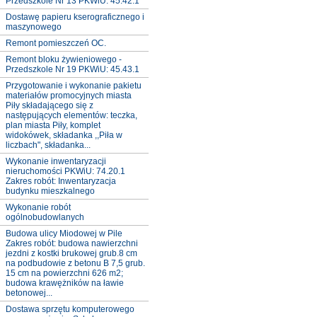
Przedszkole Nr 13 PKWiU: 45.42.1
Dostawę papieru kserograficznego i
maszynowego
Remont pomieszczeń OC.
Remont bloku żywieniowego -
Przedszkole Nr 19 PKWiU: 45.43.1
Przygotowanie i wykonanie pakietu
materiałów promocyjnych miasta
Piły składającego się z
następujących elementów: teczka,
plan miasta Piły, komplet
widokówek, składanka ,,Piła w
liczbach", składanka...
Wykonanie inwentaryzacji
nieruchomości PKWiU: 74.20.1
Zakres robót: Inwentaryzacja
budynku mieszkalnego
Wykonanie robót
ogólnobudowlanych
Budowa ulicy Miodowej w Pile
Zakres robót: budowa nawierzchni
jezdni z kostki brukowej grub.8 cm
na podbudowie z betonu B 7,5 grub.
15 cm na powierzchni 626 m2;
budowa krawężników na ławie
betonowej...
Dostawa sprzętu komputerowego