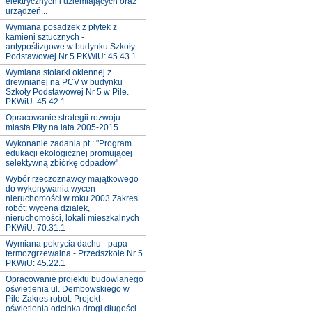
elektrycznych i uziemiających oraz
urządzeń...
Wymiana posadzek z płytek z
kamieni sztucznych -
antypoślizgowe w budynku Szkoły
Podstawowej Nr 5 PKWiU: 45.43.1
Wymiana stolarki okiennej z
drewnianej na PCV w budynku
Szkoły Podstawowej Nr 5 w Pile.
PKWiU: 45.42.1
Opracowanie strategii rozwoju
miasta Piły na lata 2005-2015
Wykonanie zadania pt.: "Program
edukacji ekologicznej promującej
selektywną zbiórkę odpadów"
Wybór rzeczoznawcy majątkowego
do wykonywania wycen
nieruchomości w roku 2003 Zakres
robót: wycena działek,
nieruchomości, lokali mieszkalnych
PKWiU: 70.31.1
Wymiana pokrycia dachu - papa
termozgrzewalna - Przedszkole Nr 5
PKWiU: 45.22.1
Opracowanie projektu budowlanego
oświetlenia ul. Dembowskiego w
Pile Zakres robót: Projekt
oświetlenia odcinka drogi długości