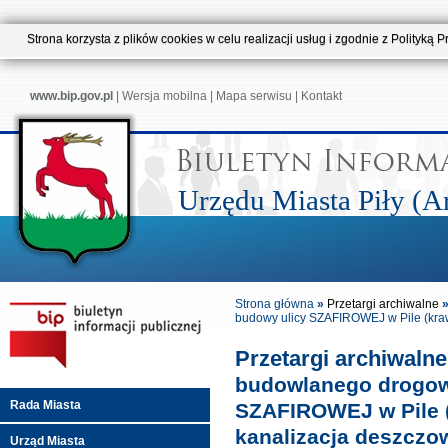
Strona korzysta z plików cookies w celu realizacji usług i zgodnie z Polityk
www.bip.gov.pl
|
Wersja mobilna
|
Mapa serwisu
|
Kontakt
Urzędu Miasta Piły (
Strona główna
»
Przetargi archiwalne
budowy ulicy SZAFIROWEJ w Pile (kraw
Przetargi archiwaln
budowlanego drogow
Rada Miasta
SZAFIROWEJ w Pile (
kanalizacja deszczo
Urząd Miasta