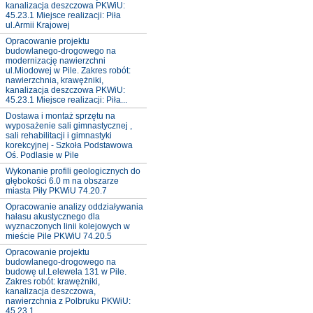
kanalizacja deszczowa PKWiU:
45.23.1 Miejsce realizacji: Piła
ul.Armii Krajowej
Opracowanie projektu
budowlanego-drogowego na
modernizację nawierzchni
ul.Miodowej w Pile. Zakres robót:
nawierzchnia, krawężniki,
kanalizacja deszczowa PKWiU:
45.23.1 Miejsce realizacji: Piła...
Dostawa i montaż sprzętu na
wyposażenie sali gimnastycznej ,
sali rehabilitacji i gimnastyki
korekcyjnej - Szkoła Podstawowa
Oś. Podlasie w Pile
Wykonanie profili geologicznych do
głębokości 6.0 m na obszarze
miasta Piły PKWiU 74.20.7
Opracowanie analizy oddziaływania
hałasu akustycznego dla
wyznaczonych linii kolejowych w
mieście Pile PKWiU 74.20.5
Opracowanie projektu
budowlanego-drogowego na
budowę ul.Lelewela 131 w Pile.
Zakres robót: krawężniki,
kanalizacja deszczowa,
nawierzchnia z Polbruku PKWiU:
45.23.1