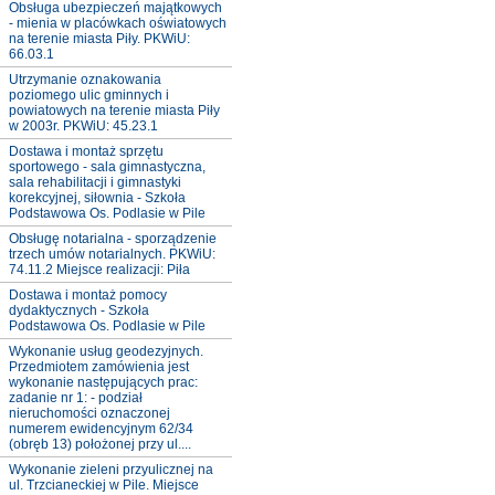
Obsługa ubezpieczeń majątkowych
- mienia w placówkach oświatowych
na terenie miasta Piły. PKWiU:
66.03.1
Utrzymanie oznakowania
poziomego ulic gminnych i
powiatowych na terenie miasta Piły
w 2003r. PKWiU: 45.23.1
Dostawa i montaż sprzętu
sportowego - sala gimnastyczna,
sala rehabilitacji i gimnastyki
korekcyjnej, siłownia - Szkoła
Podstawowa Os. Podlasie w Pile
Obsługę notarialna - sporządzenie
trzech umów notarialnych. PKWiU:
74.11.2 Miejsce realizacji: Piła
Dostawa i montaż pomocy
dydaktycznych - Szkoła
Podstawowa Os. Podlasie w Pile
Wykonanie usług geodezyjnych.
Przedmiotem zamówienia jest
wykonanie następujących prac:
zadanie nr 1: - podział
nieruchomości oznaczonej
numerem ewidencyjnym 62/34
(obręb 13) położonej przy ul....
Wykonanie zieleni przyulicznej na
ul. Trzcianeckiej w Pile. Miejsce