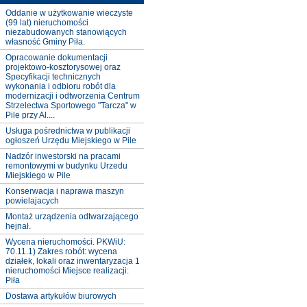
Oddanie w użytkowanie wieczyste
(99 lat) nieruchomości
niezabudowanych stanowiących
własność Gminy Piła.
Opracowanie dokumentacji
projektowo-kosztorysowej oraz
Specyfikacji technicznych
wykonania i odbioru robót dla
modernizacji i odtworzenia Centrum
Strzelectwa Sportowego "Tarcza" w
Pile przy Al....
Usługa pośrednictwa w publikacji
ogłoszeń Urzędu Miejskiego w Pile
Nadzór inwestorski na pracami
remontowymi w budynku Urzedu
Miejskiego w Pile
Konserwacja i naprawa maszyn
powielajacych
Montaż urządzenia odtwarzającego
hejnał.
Wycena nieruchomości. PKWiU:
70.11.1) Zakres robót: wycena
działek, lokali oraz inwentaryzacja 1
nieruchomości Miejsce realizacji:
Piła
Dostawa artykułów biurowych