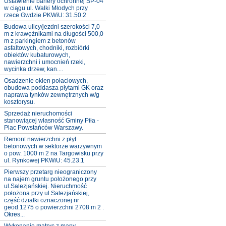
Ustawienie bariery ochronnej SP-04
w ciągu ul. Walki Młodych przy
rzece Gwdzie PKWiU: 31.50.2
Budowa ulicy/jezdni szerokości 7,0
m z krawężnikami na długości 500,0
m z parkingiem z betonów
asfaltowych, chodniki, rozbiórki
obiektów kubaturowych,
nawierzchni i umocnień rzeki,
wycinka drzew, kan....
Osadzenie okien połaciowych,
obudowa poddasza płytami GK oraz
naprawa tynków zewnętrznych w/g
kosztorysu.
Sprzedaż nieruchomości
stanowiącej własność Gminy Piła -
Plac Powstańców Warszawy.
Remont nawierzchni z płyt
betonowych w sektorze warzywnym
o pow. 1000 m 2 na Targowisku przy
ul. Rynkowej PKWiU: 45.23.1
Pierwszy przetarg nieograniczony
na najem gruntu położonego przy
ul.Salezjańskiej. Nieruchmość
położona przy ul.Salezjańskiej,
część działki oznaczonej nr
geod.1275 o powierzchni 2708 m 2 .
Okres...