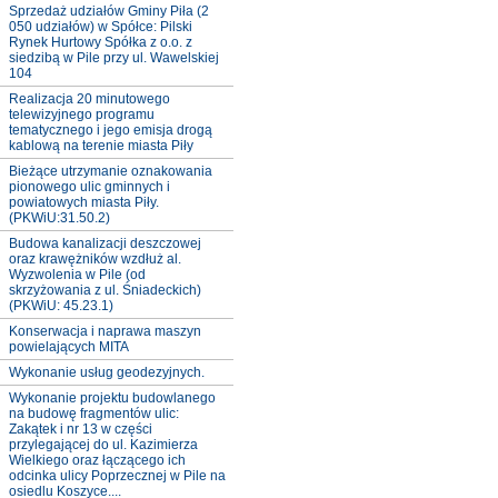
Sprzedaż udziałów Gminy Piła (2
050 udziałów) w Spółce: Pilski
Rynek Hurtowy Spółka z o.o. z
siedzibą w Pile przy ul. Wawelskiej
104
Realizacja 20 minutowego
telewizyjnego programu
tematycznego i jego emisja drogą
kablową na terenie miasta Piły
Bieżące utrzymanie oznakowania
pionowego ulic gminnych i
powiatowych miasta Piły.
(PKWiU:31.50.2)
Budowa kanalizacji deszczowej
oraz krawężników wzdłuż al.
Wyzwolenia w Pile (od
skrzyżowania z ul. Śniadeckich)
(PKWiU: 45.23.1)
Konserwacja i naprawa maszyn
powielających MITA
Wykonanie usług geodezyjnych.
Wykonanie projektu budowlanego
na budowę fragmentów ulic:
Zakątek i nr 13 w części
przylegającej do ul. Kazimierza
Wielkiego oraz łączącego ich
odcinka ulicy Poprzecznej w Pile na
osiedlu Koszyce....