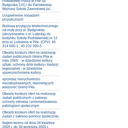
Powiatowej Policji w Pile (ul.
Bydgoska 115) i do Państwowej
Wyższej Szkoły Zawodowej (ul....
Uzupełnienie nasadzeń
przyulicznych
Budowa przyłącza teletechnicznego
od mufy przy ul. Bydgoskiej
(skrzyżowanie z ul. Lutycką) do
budynku Szkoły Podstawowej nr 12
przy ul. Lelewela w Pile. (CPV): 45
314 000-1 ; 45 232 300-5
Otwarty konkurs ofert na realizację
zadań publicznych Gminy Piła w
roku 2005: - w dziedzinie kultury,
sztuki, ochrony dóbr kultury i tradycji
regionalnej - w dziedzinie
upowszechniania kultury...
sprzedaż nieruchomości
niezabudowanych, stanowiących
własność Gminy Piła
Otwarty konkurs ofert na realizację
zadań publicznych z zakresu
ochrony zdrowia i przeciwdziałania
patologiom społecznym
Otwarty konkurs ofert na realizację
zadań z zakresu pomocy społecznej
Najem terenu od dnia 28 kwietnia
2005 r. do 30 września 2005 r.