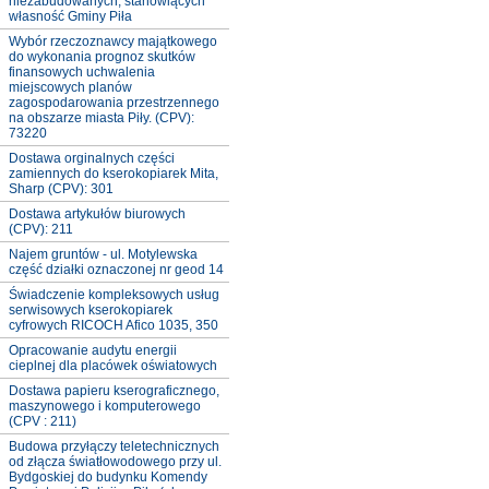
niezabudowanych, stanowiących
własność Gminy Piła
Wybór rzeczoznawcy majątkowego
do wykonania prognoz skutków
finansowych uchwalenia
miejscowych planów
zagospodarowania przestrzennego
na obszarze miasta Piły. (CPV):
73220
Dostawa orginalnych części
zamiennych do kserokopiarek Mita,
Sharp (CPV): 301
Dostawa artykułów biurowych
(CPV): 211
Najem gruntów - ul. Motylewska
część działki oznaczonej nr geod 14
Świadczenie kompleksowych usług
serwisowych kserokopiarek
cyfrowych RICOCH Afico 1035, 350
Opracowanie audytu energii
cieplnej dla placówek oświatowych
Dostawa papieru kserograficznego,
maszynowego i komputerowego
(CPV : 211)
Budowa przyłączy teletechnicznych
od złącza światłowodowego przy ul.
Bydgoskiej do budynku Komendy