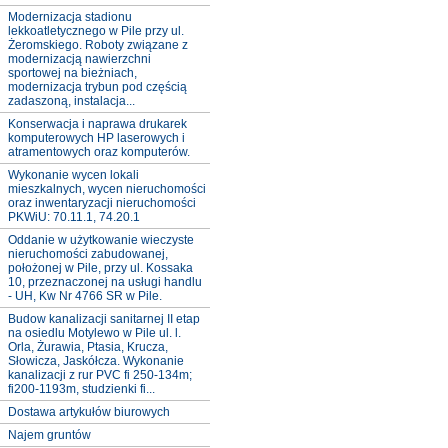
Modernizacja stadionu
lekkoatletycznego w Pile przy ul.
Żeromskiego. Roboty związane z
modernizacją nawierzchni
sportowej na bieżniach,
modernizacja trybun pod częścią
zadaszoną, instalacja...
Konserwacja i naprawa drukarek
komputerowych HP laserowych i
atramentowych oraz komputerów.
Wykonanie wycen lokali
mieszkalnych, wycen nieruchomości
oraz inwentaryzacji nieruchomości
PKWiU: 70.11.1, 74.20.1
Oddanie w użytkowanie wieczyste
nieruchomości zabudowanej,
położonej w Pile, przy ul. Kossaka
10, przeznaczonej na usługi handlu
- UH, Kw Nr 4766 SR w Pile.
Budow kanalizacji sanitarnej II etap
na osiedlu Motylewo w Pile ul. l.
Orla, Żurawia, Ptasia, Krucza,
Słowicza, Jaskółcza. Wykonanie
kanalizacji z rur PVC fi 250-134m;
fi200-1193m, studzienki fi...
Dostawa artykułów biurowych
Najem gruntów