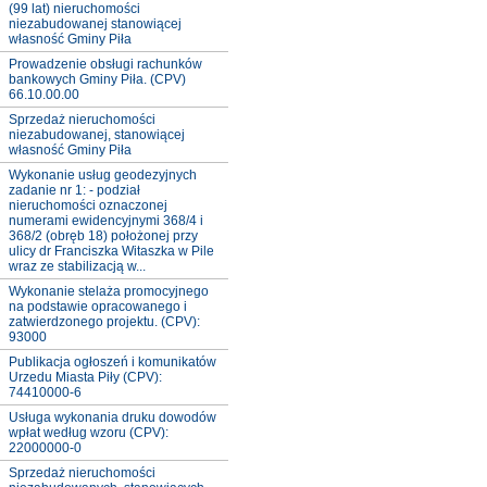
(99 lat) nieruchomości
niezabudowanej stanowiącej
własność Gminy Piła
Prowadzenie obsługi rachunków
bankowych Gminy Piła. (CPV)
66.10.00.00
Sprzedaż nieruchomości
niezabudowanej, stanowiącej
własność Gminy Piła
Wykonanie usług geodezyjnych
zadanie nr 1: - podział
nieruchomości oznaczonej
numerami ewidencyjnymi 368/4 i
368/2 (obręb 18) położonej przy
ulicy dr Franciszka Witaszka w Pile
wraz ze stabilizacją w...
Wykonanie stelaża promocyjnego
na podstawie opracowanego i
zatwierdzonego projektu. (CPV):
93000
Publikacja ogłoszeń i komunikatów
Urzedu Miasta Piły (CPV):
74410000-6
Usługa wykonania druku dowodów
wpłat według wzoru (CPV):
22000000-0
Sprzedaż nieruchomości