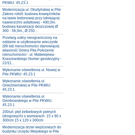
PKWiU: 45.23.1
Modernizacja ul. Olsztyńskiej w Pile
Zakres robót: budowa krawężników
na ławie betonowej przy istniejącej
nawierzchni asfaltowej - 490,0m.
budowa kanalizacji deszczowej Ø
300 - 56,0m., Ø 250...
Przetarg ustny nieograniczony na
oddanie w użytkowanie wieczyste
(99 lat) nieruchomości stanowiącej
własność Gminy Piła Położenie
nieruchomości - ul. Matwiejewa-
Kraszewskiego Numer geodezyjny -
22/11...
Wykonanie oświetlenia ul. Nowej w
Pile PKWiU: 45.23.1
Wykonanie oświetlenia ul.
Gnieźnieńskiej w Pile PKWiU:
45.23.1
Wykonanie oświetlenia ul.
Dembowskiego w Pile PKWiU:
45.23.1
200szt. płyt żelbetowych pełnych
(drogowych) o wymiarach: 15 x 90 x
300cm 15 x 120 x 300cm
Modernizacja drzwi wejściowych do
budynku Urzędu Miejskiego w Pile