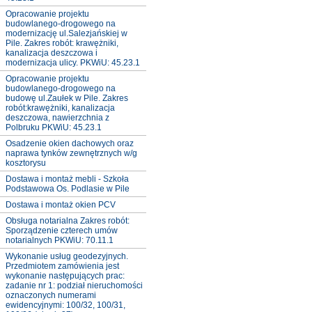
Opracowanie projektu
budowlanego-drogowego na
modernizację ul.Salezjańskiej w
Pile. Zakres robót: krawężniki,
kanalizacja deszczowa i
modernizacja ulicy. PKWiU: 45.23.1
Opracowanie projektu
budowlanego-drogowego na
budowę ul.Zaułek w Pile. Zakres
robót:krawężniki, kanalizacja
deszczowa, nawierzchnia z
Polbruku PKWiU: 45.23.1
Osadzenie okien dachowych oraz
naprawa tynków zewnętrznych w/g
kosztorysu
Dostawa i montaż mebli - Szkoła
Podstawowa Os. Podlasie w Pile
Dostawa i montaż okien PCV
Obsługa notarialna Zakres robót:
Sporządzenie czterech umów
notarialnych PKWiU: 70.11.1
Wykonanie usług geodezyjnych.
Przedmiotem zamówienia jest
wykonanie następujących prac:
zadanie nr 1: podział nieruchomości
oznaczonych numerami
ewidencyjnymi: 100/32, 100/31,