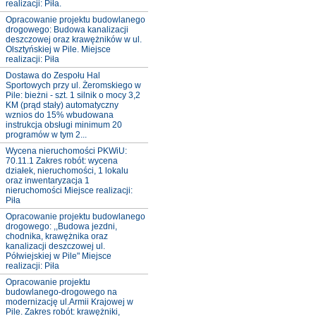
realizacji: Piła.
Opracowanie projektu budowlanego
drogowego: Budowa kanalizacji
deszczowej oraz krawężników w ul.
Olsztyńskiej w Pile. Miejsce
realizacji: Piła
Dostawa do Zespołu Hal
Sportowych przy ul. Żeromskiego w
Pile: bieżni - szt. 1 silnik o mocy 3,2
KM (prąd stały) automatyczny
wznios do 15% wbudowana
instrukcja obsługi minimum 20
programów w tym 2...
Wycena nieruchomości PKWiU:
70.11.1 Zakres robót: wycena
działek, nieruchomości, 1 lokalu
oraz inwentaryzacja 1
nieruchomości Miejsce realizacji:
Piła
Opracowanie projektu budowlanego
drogowego: ,,Budowa jezdni,
chodnika, krawężnika oraz
kanalizacji deszczowej ul.
Półwiejskiej w Pile" Miejsce
realizacji: Piła
Opracowanie projektu
budowlanego-drogowego na
modernizację ul.Armii Krajowej w
Pile. Zakres robót: krawężniki,