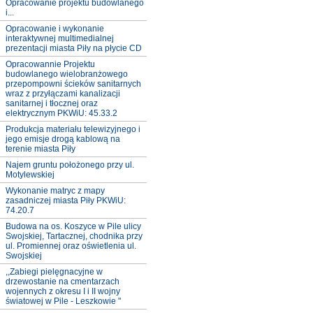
Opracowanie projektu budowlanego
i...
Opracowanie i wykonanie
interaktywnej multimedialnej
prezentacji miasta Piły na płycie CD
Opracowannie Projektu
budowlanego wielobranżowego
przepompowni ścieków sanitarnych
wraz z przyłączami kanalizacji
sanitarnej i tłocznej oraz
elektrycznym PKWiU: 45.33.2
Produkcja materiału telewizyjnego i
jego emisje drogą kablową na
terenie miasta Piły
Najem gruntu położonego przy ul.
Motylewskiej
Wykonanie matryc z mapy
zasadniczej miasta Piły PKWiU:
74.20.7
Budowa na os. Koszyce w Pile ulicy
Swojskiej, Tartacznej, chodnika przy
ul. Promiennej oraz oświetlenia ul.
Swojskiej
,,Zabiegi pielęgnacyjne w
drzewostanie na cmentarzach
wojennych z okresu I i II wojny
światowej w Pile - Leszkowie "