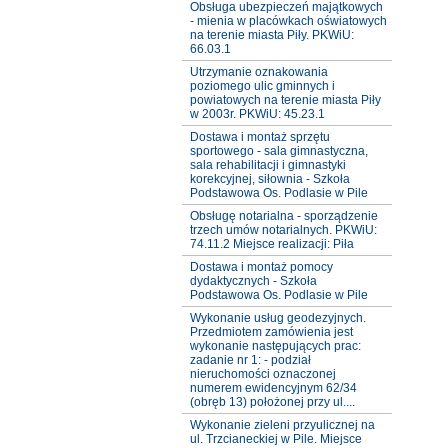
Obsługa ubezpieczeń majątkowych
- mienia w placówkach oświatowych
na terenie miasta Piły. PKWiU:
66.03.1
Utrzymanie oznakowania
poziomego ulic gminnych i
powiatowych na terenie miasta Piły
w 2003r. PKWiU: 45.23.1
Dostawa i montaż sprzętu
sportowego - sala gimnastyczna,
sala rehabilitacji i gimnastyki
korekcyjnej, siłownia - Szkoła
Podstawowa Os. Podlasie w Pile
Obsługę notarialna - sporządzenie
trzech umów notarialnych. PKWiU:
74.11.2 Miejsce realizacji: Piła
Dostawa i montaż pomocy
dydaktycznych - Szkoła
Podstawowa Os. Podlasie w Pile
Wykonanie usług geodezyjnych.
Przedmiotem zamówienia jest
wykonanie następujących prac:
zadanie nr 1: - podział
nieruchomości oznaczonej
numerem ewidencyjnym 62/34
(obręb 13) położonej przy ul....
Wykonanie zieleni przyulicznej na
ul. Trzcianeckiej w Pile. Miejsce