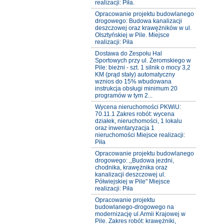
realizacji: Piła.
Opracowanie projektu budowlanego
drogowego: Budowa kanalizacji
deszczowej oraz krawężników w ul.
Olsztyńskiej w Pile. Miejsce
realizacji: Piła
Dostawa do Zespołu Hal
Sportowych przy ul. Żeromskiego w
Pile: bieżni - szt. 1 silnik o mocy 3,2
KM (prąd stały) automatyczny
wznios do 15% wbudowana
instrukcja obsługi minimum 20
programów w tym 2...
Wycena nieruchomości PKWiU:
70.11.1 Zakres robót: wycena
działek, nieruchomości, 1 lokalu
oraz inwentaryzacja 1
nieruchomości Miejsce realizacji:
Piła
Opracowanie projektu budowlanego
drogowego: ,,Budowa jezdni,
chodnika, krawężnika oraz
kanalizacji deszczowej ul.
Półwiejskiej w Pile" Miejsce
realizacji: Piła
Opracowanie projektu
budowlanego-drogowego na
modernizację ul.Armii Krajowej w
Pile. Zakres robót: krawężniki,