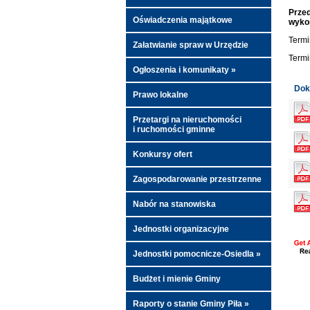
Przed
Oświadczenia majątkowe
wyko
Termi
Załatwianie spraw w Urzędzie
Termi
Ogłoszenia i komunikaty »
Dok
Prawo lokalne
Przetargi na nieruchomości
i ruchomości gminne
Konkursy ofert
Zagospodarowanie przestrzenne
Nabór na stanowiska
Jednostki organizacyjne
Jednostki pomocnicze-Osiedla »
Budżet i mienie Gminy
Raporty o stanie Gminy Piła »