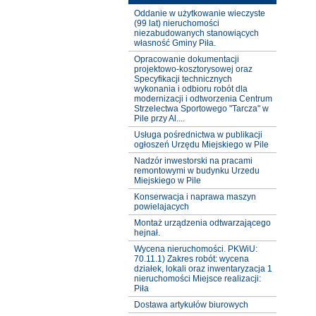
Oddanie w użytkowanie wieczyste
(99 lat) nieruchomości
niezabudowanych stanowiących
własność Gminy Piła.
Opracowanie dokumentacji
projektowo-kosztorysowej oraz
Specyfikacji technicznych
wykonania i odbioru robót dla
modernizacji i odtworzenia Centrum
Strzelectwa Sportowego "Tarcza" w
Pile przy Al....
Usługa pośrednictwa w publikacji
ogłoszeń Urzędu Miejskiego w Pile
Nadzór inwestorski na pracami
remontowymi w budynku Urzedu
Miejskiego w Pile
Konserwacja i naprawa maszyn
powielajacych
Montaż urządzenia odtwarzającego
hejnał.
Wycena nieruchomości. PKWiU:
70.11.1) Zakres robót: wycena
działek, lokali oraz inwentaryzacja 1
nieruchomości Miejsce realizacji:
Piła
Dostawa artykułów biurowych