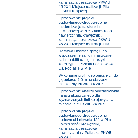
kanalizacja deszczowa PKWiU:
45.23.1 Miejsce realizacji: Piła
ul.Armii Krajowej
Opracowanie projektu
budowlanego-drogowego na
modernizację nawierzchni
ul.Miodowej w Pile. Zakres robót:
nawierzchnia, krawężniki,
kanalizacja deszczowa PKWiU:
45.23.1 Miejsce realizacji: Piła...
Dostawa i montaż sprzętu na
wyposażenie sali gimnastycznej ,
sali rehabilitacji i gimnastyki
korekcyjnej - Szkoła Podstawowa
Oś. Podlasie w Pile
Wykonanie profili geologicznych do
głębokości 6.0 m na obszarze
miasta Piły PKWiU 74.20.7
Opracowanie analizy oddziaływania
hałasu akustycznego dla
wyznaczonych linii kolejowych w
mieście Pile PKWiU 74.20.5
Opracowanie projektu
budowlanego-drogowego na
budowę ul.Lelewela 131 w Pile.
Zakres robót: krawężniki,
kanalizacja deszczowa,
nawierzchnia z Polbruku PKWiU:
45.23.1