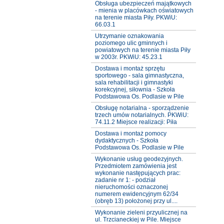
Obsługa ubezpieczeń majątkowych
- mienia w placówkach oświatowych
na terenie miasta Piły. PKWiU:
66.03.1
Utrzymanie oznakowania
poziomego ulic gminnych i
powiatowych na terenie miasta Piły
w 2003r. PKWiU: 45.23.1
Dostawa i montaż sprzętu
sportowego - sala gimnastyczna,
sala rehabilitacji i gimnastyki
korekcyjnej, siłownia - Szkoła
Podstawowa Os. Podlasie w Pile
Obsługę notarialna - sporządzenie
trzech umów notarialnych. PKWiU:
74.11.2 Miejsce realizacji: Piła
Dostawa i montaż pomocy
dydaktycznych - Szkoła
Podstawowa Os. Podlasie w Pile
Wykonanie usług geodezyjnych.
Przedmiotem zamówienia jest
wykonanie następujących prac:
zadanie nr 1: - podział
nieruchomości oznaczonej
numerem ewidencyjnym 62/34
(obręb 13) położonej przy ul....
Wykonanie zieleni przyulicznej na
ul. Trzcianeckiej w Pile. Miejsce