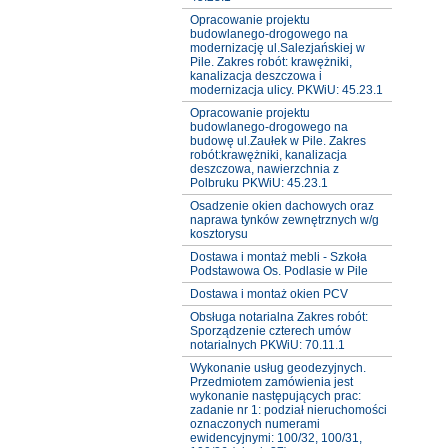
Opracowanie projektu
budowlanego-drogowego na
modernizację ul.Salezjańskiej w
Pile. Zakres robót: krawężniki,
kanalizacja deszczowa i
modernizacja ulicy. PKWiU: 45.23.1
Opracowanie projektu
budowlanego-drogowego na
budowę ul.Zaułek w Pile. Zakres
robót:krawężniki, kanalizacja
deszczowa, nawierzchnia z
Polbruku PKWiU: 45.23.1
Osadzenie okien dachowych oraz
naprawa tynków zewnętrznych w/g
kosztorysu
Dostawa i montaż mebli - Szkoła
Podstawowa Os. Podlasie w Pile
Dostawa i montaż okien PCV
Obsługa notarialna Zakres robót:
Sporządzenie czterech umów
notarialnych PKWiU: 70.11.1
Wykonanie usług geodezyjnych.
Przedmiotem zamówienia jest
wykonanie następujących prac:
zadanie nr 1: podział nieruchomości
oznaczonych numerami
ewidencyjnymi: 100/32, 100/31,