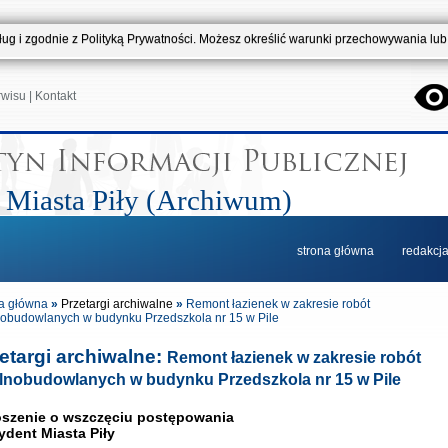
usług i zgodnie z Polityką Prywatności. Możesz określić warunki przechowywania lu
rwisu
|
Kontakt
 Miasta Piły (Archiwum)
strona główna
redakcj
a główna
»
Przetargi archiwalne
»
Remont łazienek w zakresie robót
obudowlanych w budynku Przedszkola nr 15 w Pile
etargi archiwalne:
Remont łazienek w zakresie robót
lnobudowlanych w budynku Przedszkola nr 15 w Pile
szenie o wszczęciu postępowania
ydent Miasta Piły