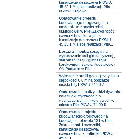
kanalizacja deszczowa PKWiU:
45.23.1 Miejsce realizacji: Piła
ul.Armii Krajowej
Opracowanie projektu
budowlanego-drogowego na
modernizację nawierzchni
ul.Miodowej w Pile. Zakres robót:
nawierzchnia, krawężniki,
kanalizacja deszczowa PKWiU:
45.23.1 Miejsce realizacji: Piła...
Dostawa i montaż sprzętu na
wyposażenie sali gimnastycznej ,
sali rehabilitacji i gimnastyki
korekcyjnej - Szkoła Podstawowa
Oś. Podlasie w Pile
Wykonanie profili geologicznych do
głębokości 6.0 m na obszarze
miasta Piły PKWiU 74.20.7
Opracowanie analizy oddziaływania
hałasu akustycznego dla
wyznaczonych linii kolejowych w
mieście Pile PKWiU 74.20.5
Opracowanie projektu
budowlanego-drogowego na
budowę ul.Lelewela 131 w Pile.
Zakres robót: krawężniki,
kanalizacja deszczowa,
nawierzchnia z Polbruku PKWiU:
45.23.1