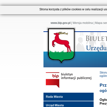
Strona korzysta z plików cookies w celu realizacji 
www.bip.gov.pl
|
Wersja mobilna
|
Mapa se
Urzędu
Stron
ogóln
Prz
ogó
Rada Miasta
Ogło
Prez
Urząd Miasta