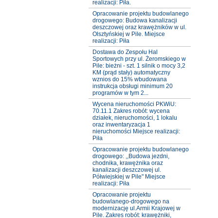
realizacji: Piła.
Opracowanie projektu budowlanego
drogowego: Budowa kanalizacji
deszczowej oraz krawężników w ul.
Olsztyńskiej w Pile. Miejsce
realizacji: Piła
Dostawa do Zespołu Hal
Sportowych przy ul. Żeromskiego w
Pile: bieżni - szt. 1 silnik o mocy 3,2
KM (prąd stały) automatyczny
wznios do 15% wbudowana
instrukcja obsługi minimum 20
programów w tym 2...
Wycena nieruchomości PKWiU:
70.11.1 Zakres robót: wycena
działek, nieruchomości, 1 lokalu
oraz inwentaryzacja 1
nieruchomości Miejsce realizacji:
Piła
Opracowanie projektu budowlanego
drogowego: ,,Budowa jezdni,
chodnika, krawężnika oraz
kanalizacji deszczowej ul.
Półwiejskiej w Pile" Miejsce
realizacji: Piła
Opracowanie projektu
budowlanego-drogowego na
modernizację ul.Armii Krajowej w
Pile. Zakres robót: krawężniki,