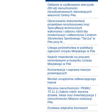
Oddanie w użytkowanie wieczyste
(99 lat) nieruchomości
niezabudowanych stanowiących
własność Gminy Piła.
Opracowanie dokumentacji
projektowo-kosztorysowej oraz
Specyfikacji technicznych
wykonania i odbioru robót dla
modernizacji i odtworzenia Centrum
Strzelectwa Sportowego "Tarcza" w
Pile przy Al....
Usługa pośrednictwa w publikacji
ogłoszeń Urzędu Miejskiego w Pile
Nadzór inwestorski na pracami
remontowymi w budynku Urzedu
Miejskiego w Pile
Konserwacja i naprawa maszyn
powielajacych
Montaż urządzenia odtwarzającego
hejnał.
Wycena nieruchomości. PKWiU:
70.11.1) Zakres robót: wycena
działek, lokali oraz inwentaryzacja 1
nieruchomości Miejsce realizacji:
Piła
Dostawa artykułów biurowych