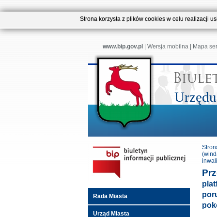
Strona korzysta z plików cookies w celu realizacji 
www.bip.gov.pl
|
Wersja mobilna
|
Mapa se
Urzędu
Stron
(wind
inwal
Prz
pla
por
Rada Miasta
poko
Urząd Miasta