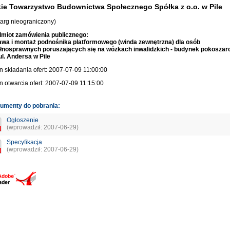
kie Towarzystwo Budownictwa Społecznego Spółka z o.o. w Pile
targ nieograniczony)
miot zamówienia publicznego:
wa i montaż podnośnika platformowego (winda zewnętrzna) dla osób
łnosprawnych poruszających się na wózkach inwalidzkich - budynek pokoszar
ul. Andersa w Pile
n składania ofert: 2007-07-09 11:00:00
n otwarcia ofert: 2007-07-09 11:15:00
umenty do pobrania:
Ogłoszenie
(wprowadził: 2007-06-29)
Specyfikacja
(wprowadził: 2007-06-29)