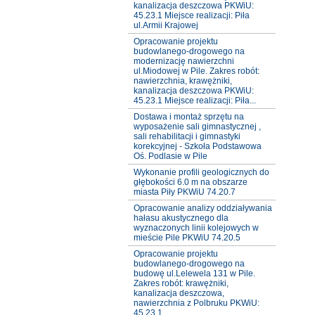
kanalizacja deszczowa PKWiU:
45.23.1 Miejsce realizacji: Piła
ul.Armii Krajowej
Opracowanie projektu
budowlanego-drogowego na
modernizację nawierzchni
ul.Miodowej w Pile. Zakres robót:
nawierzchnia, krawężniki,
kanalizacja deszczowa PKWiU:
45.23.1 Miejsce realizacji: Piła...
Dostawa i montaż sprzętu na
wyposażenie sali gimnastycznej ,
sali rehabilitacji i gimnastyki
korekcyjnej - Szkoła Podstawowa
Oś. Podlasie w Pile
Wykonanie profili geologicznych do
głębokości 6.0 m na obszarze
miasta Piły PKWiU 74.20.7
Opracowanie analizy oddziaływania
hałasu akustycznego dla
wyznaczonych linii kolejowych w
mieście Pile PKWiU 74.20.5
Opracowanie projektu
budowlanego-drogowego na
budowę ul.Lelewela 131 w Pile.
Zakres robót: krawężniki,
kanalizacja deszczowa,
nawierzchnia z Polbruku PKWiU:
45.23.1