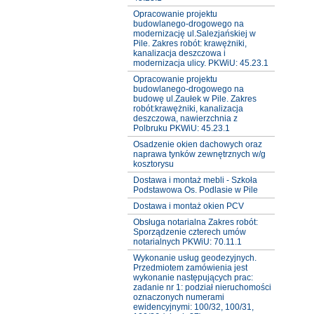
Opracowanie projektu
budowlanego-drogowego na
modernizację ul.Salezjańskiej w
Pile. Zakres robót: krawężniki,
kanalizacja deszczowa i
modernizacja ulicy. PKWiU: 45.23.1
Opracowanie projektu
budowlanego-drogowego na
budowę ul.Zaułek w Pile. Zakres
robót:krawężniki, kanalizacja
deszczowa, nawierzchnia z
Polbruku PKWiU: 45.23.1
Osadzenie okien dachowych oraz
naprawa tynków zewnętrznych w/g
kosztorysu
Dostawa i montaż mebli - Szkoła
Podstawowa Os. Podlasie w Pile
Dostawa i montaż okien PCV
Obsługa notarialna Zakres robót:
Sporządzenie czterech umów
notarialnych PKWiU: 70.11.1
Wykonanie usług geodezyjnych.
Przedmiotem zamówienia jest
wykonanie następujących prac:
zadanie nr 1: podział nieruchomości
oznaczonych numerami
ewidencyjnymi: 100/32, 100/31,