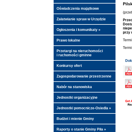
Pils
Oświadczenia majątkowe
(prze
Załatwianie spraw w Urzędzie
Przed
Dosta
niepe
Ogłoszenia i komunikaty »
przy 
Termi
Prawo lokalne
Termi
Przetargi na nieruchomości
i ruchomości gminne
Dok
Konkursy ofert
Zagospodarowanie przestrzenne
Nabór na stanowiska
Jednostki organizacyjne
Jednostki pomocnicze-Osiedla »
Budżet i mienie Gminy
Raporty o stanie Gminy Piła »