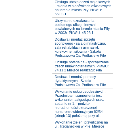
Obsługa ubezpieczeń majątkowych
- mienia w placówkach oświatowych
na terenie miasta Piły. PKWiU:
66.03.1
Utrzymanie oznakowania
poziomego ulic gminnych i
powiatowych na terenie miasta Piły
w 2003r. PKWiU: 45.23.1
Dostawa i montaż sprzętu
sportowego - sala gimnastyczna,
sala rehabilitacji i gimnastyki
korekcyjnej, siłownia - Szkoła
Podstawowa Os. Podlasie w Pile
Obsługę notarialna - sporządzenie
trzech umów notarialnych. PKWiU:
74.11.2 Miejsce realizacji: Piła
Dostawa i montaż pomocy
dydaktycznych - Szkoła
Podstawowa Os. Podlasie w Pile
Wykonanie usług geodezyjnych.
Przedmiotem zamówienia jest
wykonanie następujących prac:
zadanie nr 1: - podział
nieruchomości oznaczonej
numerem ewidencyjnym 62/34
(obręb 13) położonej przy ul....
Wykonanie zieleni przyulicznej na
ul. Trzcianeckiej w Pile. Miejsce