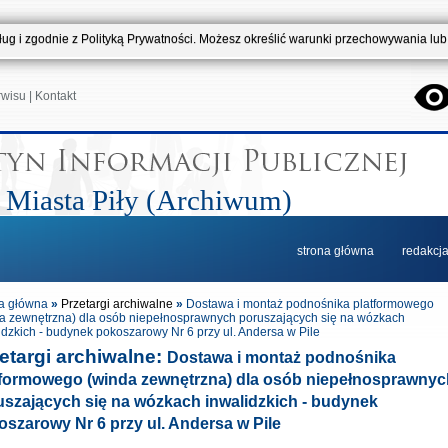
usług i zgodnie z Polityką Prywatności. Możesz określić warunki przechowywania lu
rwisu
|
Kontakt
 Miasta Piły (Archiwum)
strona główna
redakcj
a główna
»
Przetargi archiwalne
»
Dostawa i montaż podnośnika platformowego
a zewnętrzna) dla osób niepełnosprawnych poruszających się na wózkach
idzkich - budynek pokoszarowy Nr 6 przy ul. Andersa w Pile
etargi archiwalne:
Dostawa i montaż podnośnika
tformowego (winda zewnętrzna) dla osób niepełnosprawnyc
uszających się na wózkach inwalidzkich - budynek
szarowy Nr 6 przy ul. Andersa w Pile