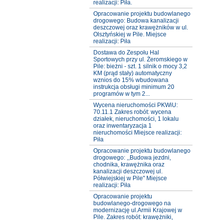
realizacji: Piła.
Opracowanie projektu budowlanego
drogowego: Budowa kanalizacji
deszczowej oraz krawężników w ul.
Olsztyńskiej w Pile. Miejsce
realizacji: Piła
Dostawa do Zespołu Hal
Sportowych przy ul. Żeromskiego w
Pile: bieżni - szt. 1 silnik o mocy 3,2
KM (prąd stały) automatyczny
wznios do 15% wbudowana
instrukcja obsługi minimum 20
programów w tym 2...
Wycena nieruchomości PKWiU:
70.11.1 Zakres robót: wycena
działek, nieruchomości, 1 lokalu
oraz inwentaryzacja 1
nieruchomości Miejsce realizacji:
Piła
Opracowanie projektu budowlanego
drogowego: ,,Budowa jezdni,
chodnika, krawężnika oraz
kanalizacji deszczowej ul.
Półwiejskiej w Pile" Miejsce
realizacji: Piła
Opracowanie projektu
budowlanego-drogowego na
modernizację ul.Armii Krajowej w
Pile. Zakres robót: krawężniki,