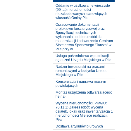
Oddanie w użytkowanie wieczyste
(99 lat) nieruchomości
niezabudowanych stanowiących
własność Gminy Piła.
Opracowanie dokumentacji
projektowo-kosztorysowej oraz
Specyfikacji technicznych
wykonania i odbioru robót dla
modernizacji i odtworzenia Centrum
Strzelectwa Sportowego "Tarcza" w
Pile przy Al....
Usługa pośrednictwa w publikacji
ogłoszeń Urzędu Miejskiego w Pile
Nadzór inwestorski na pracami
remontowymi w budynku Urzedu
Miejskiego w Pile
Konserwacja i naprawa maszyn
powielajacych
Montaż urządzenia odtwarzającego
hejnał.
Wycena nieruchomości. PKWiU:
70.11.1) Zakres robót: wycena
działek, lokali oraz inwentaryzacja 1
nieruchomości Miejsce realizacji:
Piła
Dostawa artykułów biurowych