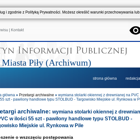
usług i zgodnie z Polityką Prywatności. Możesz określić warunki przechowywania lu
rwisu
|
Kontakt
 Miasta Piły (Archiwum)
strona główna
redakcj
a główna
»
Przetargi archiwalne
»
wymiana stolarki okiennej z drewnianej na PVC
i 55 szt - pawilony handlowe typu STOLBUD - Targowisko Miejskie ul. Rynkowa w P
etargi archiwalne:
wymiana stolarki okiennej z drewnian
PVC w ilości 55 szt - pawilony handlowe typu STOLBUD -
owisko Miejskie ul. Rynkowa w Pile
szenie o wszczęciu postępowania