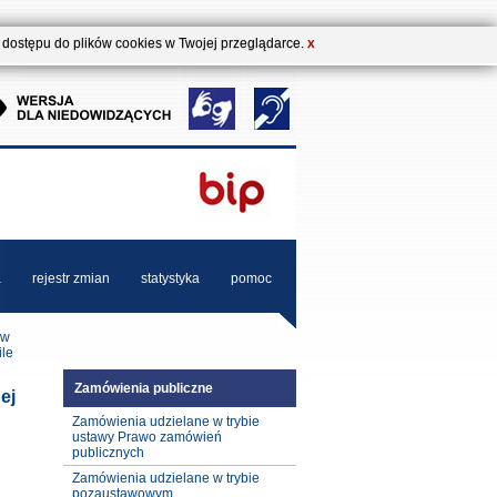
b dostępu do plików cookies w Twojej przeglądarce.
X
a
rejestr zmian
statystyka
pomoc
 w
ile
Zamówienia publiczne
ej
Zamówienia udzielane w trybie
ustawy Prawo zamówień
publicznych
Zamówienia udzielane w trybie
pozaustawowym