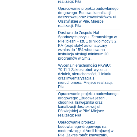
realizacji: Piła.
Opracowanie projektu budowlanego
drogowego: Budowa kanalizacji
deszczowej oraz krawężników w ul.
Olsztyńskiej w Pile. Miejsce
realizacji: Piła
Dostawa do Zespołu Hal
Sportowych przy ul. Żeromskiego w
Pile: bieżni - szt. 1 silnik o mocy 3,2
KM (prąd stały) automatyczny
wznios do 15% wbudowana
instrukcja obsługi minimum 20
programów w tym 2...
Wycena nieruchomości PKWiU:
70.11.1 Zakres robót: wycena
działek, nieruchomości, 1 lokalu
oraz inwentaryzacja 1
nieruchomości Miejsce realizacji:
Piła
Opracowanie projektu budowlanego
drogowego: ,,Budowa jezdni,
chodnika, krawężnika oraz
kanalizacji deszczowej ul.
Półwiejskiej w Pile" Miejsce
realizacji: Piła
Opracowanie projektu
budowlanego-drogowego na
modernizację ul.Armii Krajowej w
Pile. Zakres robót: krawężniki,