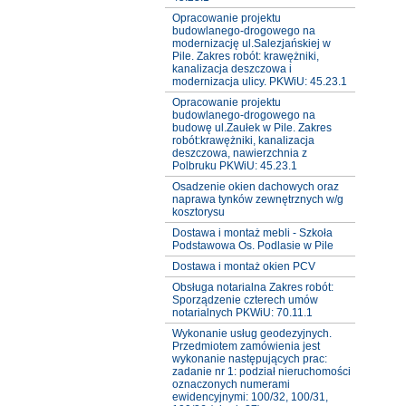
Opracowanie projektu
budowlanego-drogowego na
modernizację ul.Salezjańskiej w
Pile. Zakres robót: krawężniki,
kanalizacja deszczowa i
modernizacja ulicy. PKWiU: 45.23.1
Opracowanie projektu
budowlanego-drogowego na
budowę ul.Zaułek w Pile. Zakres
robót:krawężniki, kanalizacja
deszczowa, nawierzchnia z
Polbruku PKWiU: 45.23.1
Osadzenie okien dachowych oraz
naprawa tynków zewnętrznych w/g
kosztorysu
Dostawa i montaż mebli - Szkoła
Podstawowa Os. Podlasie w Pile
Dostawa i montaż okien PCV
Obsługa notarialna Zakres robót:
Sporządzenie czterech umów
notarialnych PKWiU: 70.11.1
Wykonanie usług geodezyjnych.
Przedmiotem zamówienia jest
wykonanie następujących prac:
zadanie nr 1: podział nieruchomości
oznaczonych numerami
ewidencyjnymi: 100/32, 100/31,