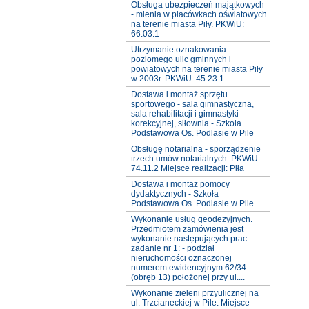
Obsługa ubezpieczeń majątkowych
- mienia w placówkach oświatowych
na terenie miasta Piły. PKWiU:
66.03.1
Utrzymanie oznakowania
poziomego ulic gminnych i
powiatowych na terenie miasta Piły
w 2003r. PKWiU: 45.23.1
Dostawa i montaż sprzętu
sportowego - sala gimnastyczna,
sala rehabilitacji i gimnastyki
korekcyjnej, siłownia - Szkoła
Podstawowa Os. Podlasie w Pile
Obsługę notarialna - sporządzenie
trzech umów notarialnych. PKWiU:
74.11.2 Miejsce realizacji: Piła
Dostawa i montaż pomocy
dydaktycznych - Szkoła
Podstawowa Os. Podlasie w Pile
Wykonanie usług geodezyjnych.
Przedmiotem zamówienia jest
wykonanie następujących prac:
zadanie nr 1: - podział
nieruchomości oznaczonej
numerem ewidencyjnym 62/34
(obręb 13) położonej przy ul....
Wykonanie zieleni przyulicznej na
ul. Trzcianeckiej w Pile. Miejsce