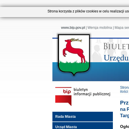
Strona korzysta z plików cookies w celu realizacji 
www.bip.gov.pl
|
Wersja mobilna
|
Mapa se
Urzędu
Stron
ilośc
Prz
na 
Targ
Rada Miasta
Ogło
Urząd Miasta