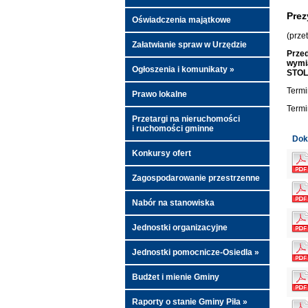
Prez
Oświadczenia majątkowe
(prze
Załatwianie spraw w Urzędzie
Przed
wymia
Ogłoszenia i komunikaty »
STOLB
Termi
Prawo lokalne
Termi
Przetargi na nieruchomości
i ruchomości gminne
Dok
Konkursy ofert
Zagospodarowanie przestrzenne
Nabór na stanowiska
Jednostki organizacyjne
Jednostki pomocnicze-Osiedla »
Budżet i mienie Gminy
Raporty o stanie Gminy Piła »