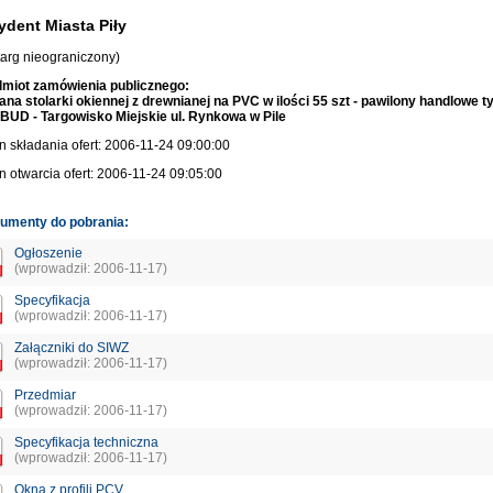
ydent Miasta Piły
targ nieograniczony)
miot zamówienia publicznego:
na stolarki okiennej z drewnianej na PVC w ilości 55 szt - pawilony handlowe t
UD - Targowisko Miejskie ul. Rynkowa w Pile
n składania ofert: 2006-11-24 09:00:00
n otwarcia ofert: 2006-11-24 09:05:00
umenty do pobrania:
Ogłoszenie
(wprowadził: 2006-11-17)
Specyfikacja
(wprowadził: 2006-11-17)
Załączniki do SIWZ
(wprowadził: 2006-11-17)
Przedmiar
(wprowadził: 2006-11-17)
Specyfikacja techniczna
(wprowadził: 2006-11-17)
Okna z profili PCV