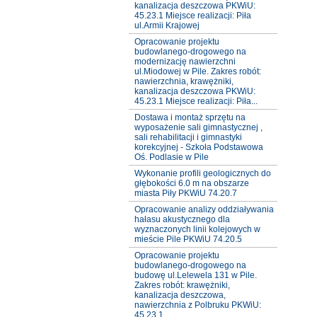
kanalizacja deszczowa PKWiU:
45.23.1 Miejsce realizacji: Piła
ul.Armii Krajowej
Opracowanie projektu
budowlanego-drogowego na
modernizację nawierzchni
ul.Miodowej w Pile. Zakres robót:
nawierzchnia, krawężniki,
kanalizacja deszczowa PKWiU:
45.23.1 Miejsce realizacji: Piła...
Dostawa i montaż sprzętu na
wyposażenie sali gimnastycznej ,
sali rehabilitacji i gimnastyki
korekcyjnej - Szkoła Podstawowa
Oś. Podlasie w Pile
Wykonanie profili geologicznych do
głębokości 6.0 m na obszarze
miasta Piły PKWiU 74.20.7
Opracowanie analizy oddziaływania
hałasu akustycznego dla
wyznaczonych linii kolejowych w
mieście Pile PKWiU 74.20.5
Opracowanie projektu
budowlanego-drogowego na
budowę ul.Lelewela 131 w Pile.
Zakres robót: krawężniki,
kanalizacja deszczowa,
nawierzchnia z Polbruku PKWiU:
45.23.1