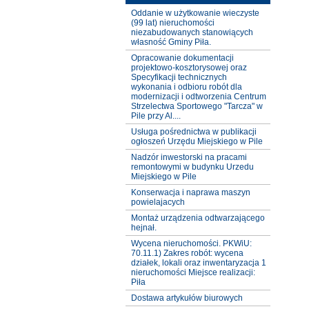
Oddanie w użytkowanie wieczyste
(99 lat) nieruchomości
niezabudowanych stanowiących
własność Gminy Piła.
Opracowanie dokumentacji
projektowo-kosztorysowej oraz
Specyfikacji technicznych
wykonania i odbioru robót dla
modernizacji i odtworzenia Centrum
Strzelectwa Sportowego "Tarcza" w
Pile przy Al....
Usługa pośrednictwa w publikacji
ogłoszeń Urzędu Miejskiego w Pile
Nadzór inwestorski na pracami
remontowymi w budynku Urzedu
Miejskiego w Pile
Konserwacja i naprawa maszyn
powielajacych
Montaż urządzenia odtwarzającego
hejnał.
Wycena nieruchomości. PKWiU:
70.11.1) Zakres robót: wycena
działek, lokali oraz inwentaryzacja 1
nieruchomości Miejsce realizacji:
Piła
Dostawa artykułów biurowych