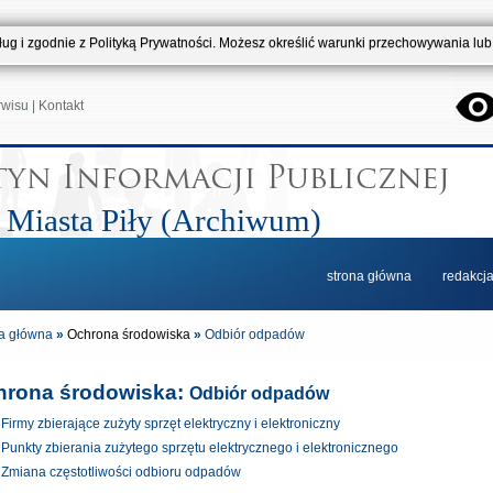
usług i zgodnie z Polityką Prywatności. Możesz określić warunki przechowywania lu
rwisu
|
Kontakt
 Miasta Piły (Archiwum)
strona główna
redakcj
a główna
»
Ochrona środowiska
»
Odbiór odpadów
hrona środowiska:
Odbiór odpadów
Firmy zbierające zużyty sprzęt elektryczny i elektroniczny
Punkty zbierania zużytego sprzętu elektrycznego i elektronicznego
Zmiana częstotliwości odbioru odpadów