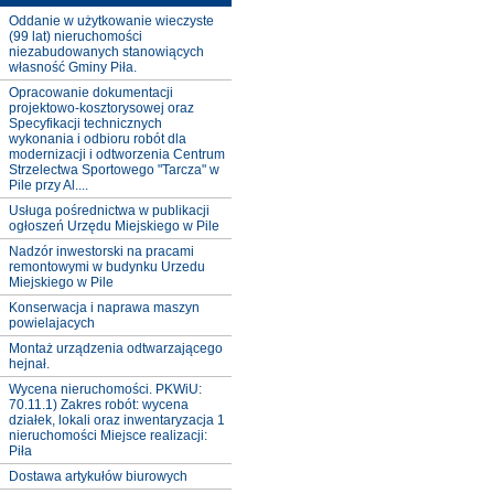
Oddanie w użytkowanie wieczyste
(99 lat) nieruchomości
niezabudowanych stanowiących
własność Gminy Piła.
Opracowanie dokumentacji
projektowo-kosztorysowej oraz
Specyfikacji technicznych
wykonania i odbioru robót dla
modernizacji i odtworzenia Centrum
Strzelectwa Sportowego "Tarcza" w
Pile przy Al....
Usługa pośrednictwa w publikacji
ogłoszeń Urzędu Miejskiego w Pile
Nadzór inwestorski na pracami
remontowymi w budynku Urzedu
Miejskiego w Pile
Konserwacja i naprawa maszyn
powielajacych
Montaż urządzenia odtwarzającego
hejnał.
Wycena nieruchomości. PKWiU:
70.11.1) Zakres robót: wycena
działek, lokali oraz inwentaryzacja 1
nieruchomości Miejsce realizacji:
Piła
Dostawa artykułów biurowych