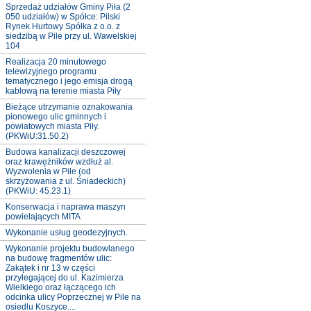
Sprzedaż udziałów Gminy Piła (2
050 udziałów) w Spółce: Pilski
Rynek Hurtowy Spółka z o.o. z
siedzibą w Pile przy ul. Wawelskiej
104
Realizacja 20 minutowego
telewizyjnego programu
tematycznego i jego emisja drogą
kablową na terenie miasta Piły
Bieżące utrzymanie oznakowania
pionowego ulic gminnych i
powiatowych miasta Piły.
(PKWiU:31.50.2)
Budowa kanalizacji deszczowej
oraz krawężników wzdłuż al.
Wyzwolenia w Pile (od
skrzyżowania z ul. Śniadeckich)
(PKWiU: 45.23.1)
Konserwacja i naprawa maszyn
powielających MITA
Wykonanie usług geodezyjnych.
Wykonanie projektu budowlanego
na budowę fragmentów ulic:
Zakątek i nr 13 w części
przylegającej do ul. Kazimierza
Wielkiego oraz łączącego ich
odcinka ulicy Poprzecznej w Pile na
osiedlu Koszyce....