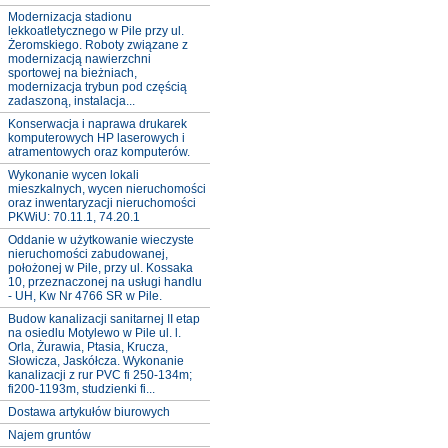
Modernizacja stadionu
lekkoatletycznego w Pile przy ul.
Żeromskiego. Roboty związane z
modernizacją nawierzchni
sportowej na bieżniach,
modernizacja trybun pod częścią
zadaszoną, instalacja...
Konserwacja i naprawa drukarek
komputerowych HP laserowych i
atramentowych oraz komputerów.
Wykonanie wycen lokali
mieszkalnych, wycen nieruchomości
oraz inwentaryzacji nieruchomości
PKWiU: 70.11.1, 74.20.1
Oddanie w użytkowanie wieczyste
nieruchomości zabudowanej,
położonej w Pile, przy ul. Kossaka
10, przeznaczonej na usługi handlu
- UH, Kw Nr 4766 SR w Pile.
Budow kanalizacji sanitarnej II etap
na osiedlu Motylewo w Pile ul. l.
Orla, Żurawia, Ptasia, Krucza,
Słowicza, Jaskółcza. Wykonanie
kanalizacji z rur PVC fi 250-134m;
fi200-1193m, studzienki fi...
Dostawa artykułów biurowych
Najem gruntów