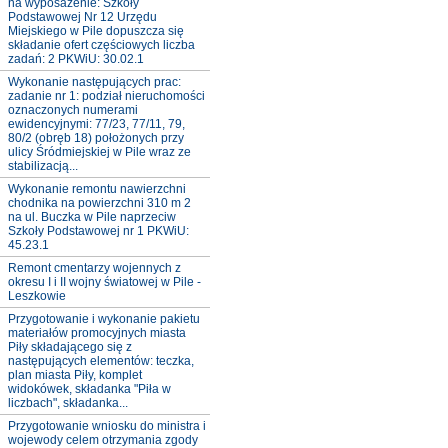
na wyposażenie: Szkoły
Podstawowej Nr 12 Urzędu
Miejskiego w Pile dopuszcza się
składanie ofert częściowych liczba
zadań: 2 PKWiU: 30.02.1
Wykonanie następujących prac:
zadanie nr 1: podział nieruchomości
oznaczonych numerami
ewidencyjnymi: 77/23, 77/11, 79,
80/2 (obręb 18) położonych przy
ulicy Śródmiejskiej w Pile wraz ze
stabilizacją...
Wykonanie remontu nawierzchni
chodnika na powierzchni 310 m 2
na ul. Buczka w Pile naprzeciw
Szkoły Podstawowej nr 1 PKWiU:
45.23.1
Remont cmentarzy wojennych z
okresu I i II wojny światowej w Pile -
Leszkowie
Przygotowanie i wykonanie pakietu
materiałów promocyjnych miasta
Piły składającego się z
następujących elementów: teczka,
plan miasta Piły, komplet
widokówek, składanka "Piła w
liczbach", składanka...
Przygotowanie wniosku do ministra i
wojewody celem otrzymania zgody