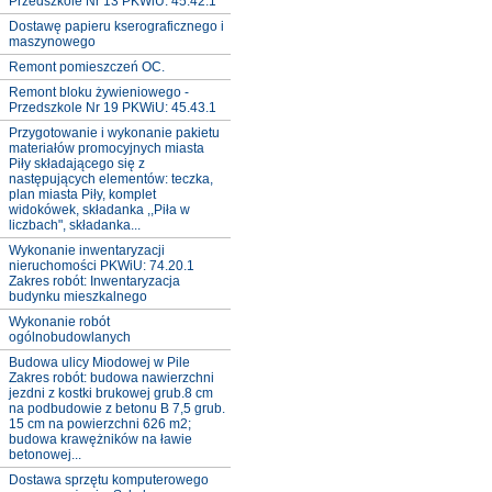
Przedszkole Nr 13 PKWiU: 45.42.1
Dostawę papieru kserograficznego i
maszynowego
Remont pomieszczeń OC.
Remont bloku żywieniowego -
Przedszkole Nr 19 PKWiU: 45.43.1
Przygotowanie i wykonanie pakietu
materiałów promocyjnych miasta
Piły składającego się z
następujących elementów: teczka,
plan miasta Piły, komplet
widokówek, składanka ,,Piła w
liczbach", składanka...
Wykonanie inwentaryzacji
nieruchomości PKWiU: 74.20.1
Zakres robót: Inwentaryzacja
budynku mieszkalnego
Wykonanie robót
ogólnobudowlanych
Budowa ulicy Miodowej w Pile
Zakres robót: budowa nawierzchni
jezdni z kostki brukowej grub.8 cm
na podbudowie z betonu B 7,5 grub.
15 cm na powierzchni 626 m2;
budowa krawężników na ławie
betonowej...
Dostawa sprzętu komputerowego