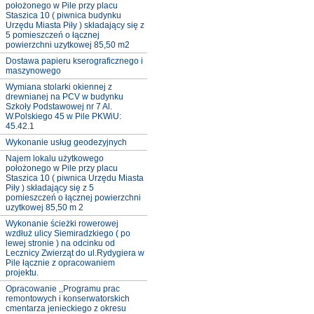
położonego w Pile przy placu
Staszica 10 ( piwnica budynku
Urzędu Miasta Piły ) składający się z
5 pomieszczeń o łącznej
powierzchni uzytkowej 85,50 m2
Dostawa papieru kserograficznego i
maszynowego
Wymiana stolarki okiennej z
drewnianej na PCV w budynku
Szkoły Podstawowej nr 7 Al.
W.Polskiego 45 w Pile PKWiU:
45.42.1
Wykonanie usług geodezyjnych
Najem lokalu użytkowego
położonego w Pile przy placu
Staszica 10 ( piwnica Urzędu Miasta
Piły ) składający się z 5
pomieszczeń o łącznej powierzchni
uzytkowej 85,50 m 2
Wykonanie ścieżki rowerowej
wzdłuż ulicy Siemiradzkiego ( po
lewej stronie ) na odcinku od
Lecznicy Zwierząt do ul.Rydygiera w
Pile łącznie z opracowaniem
projektu.
Opracowanie ,,Programu prac
remontowych i konserwatorskich
cmentarza jenieckiego z okresu