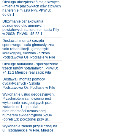
Obsługa ubezpieczeń majątkowych
- mienia w placówkach oświatowych
na terenie miasta Piły. PKWiU:
66.03.1
Utrzymanie oznakowania
poziomego ulic gminnych i
powiatowych na terenie miasta Piły
w 2003r. PKWiU: 45.23.1
Dostawa i montaż sprzętu
sportowego - sala gimnastyczna,
sala rehabilitacji i gimnastyki
korekcyjnej, siłownia - Szkoła
Podstawowa Os. Podlasie w Pile
Obsługę notarialna - sporządzenie
trzech umów notarialnych. PKWiU:
74.11.2 Miejsce realizacji: Piła
Dostawa i montaż pomocy
dydaktycznych - Szkoła
Podstawowa Os. Podlasie w Pile
Wykonanie usług geodezyjnych.
Przedmiotem zamówienia jest
wykonanie następujących prac:
zadanie nr 1: - podział
nieruchomości oznaczonej
numerem ewidencyjnym 62/34
(obręb 13) położonej przy ul....
Wykonanie zieleni przyulicznej na
ul. Trzcianeckiej w Pile. Miejsce