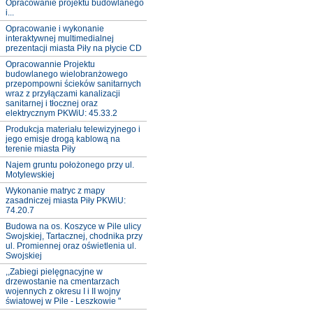
Opracowanie projektu budowlanego
i...
Opracowanie i wykonanie
interaktywnej multimedialnej
prezentacji miasta Piły na płycie CD
Opracowannie Projektu
budowlanego wielobranżowego
przepompowni ścieków sanitarnych
wraz z przyłączami kanalizacji
sanitarnej i tłocznej oraz
elektrycznym PKWiU: 45.33.2
Produkcja materiału telewizyjnego i
jego emisje drogą kablową na
terenie miasta Piły
Najem gruntu położonego przy ul.
Motylewskiej
Wykonanie matryc z mapy
zasadniczej miasta Piły PKWiU:
74.20.7
Budowa na os. Koszyce w Pile ulicy
Swojskiej, Tartacznej, chodnika przy
ul. Promiennej oraz oświetlenia ul.
Swojskiej
,,Zabiegi pielęgnacyjne w
drzewostanie na cmentarzach
wojennych z okresu I i II wojny
światowej w Pile - Leszkowie "