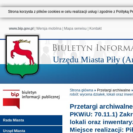
Strona korzysta z plików cookies w celu realizacji usług i zgodnie z Polityk
www.bip.gov.pl
|
Wersja mobilna
|
Mapa serwisu
|
Kontakt
Urzędu Miasta Piły (
Strona główna
»
Przetargi archiwalne
robót: wycena działek, lokali oraz inwe
Przetargi archiwaln
PKWiU: 70.11.1) Zakr
Rada Miasta
lokali oraz inwentar
Miejsce realizacji: Pi
Urząd Miasta