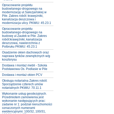
Opracowanie projektu
budowlanego-drogowego na
modernizację ul.Salezjańskiej w
Pile. Zakres robót: krawężniki,
kanalizacja deszczowa i
modernizacja ulicy. PKWiU: 45.23.1
Opracowanie projektu
budowlanego-drogowego na
budowę ul.Zaułek w Pile. Zakres
robót:krawężniki, kanalizacja
deszczowa, nawierzchnia z
Polbruku PKWiU: 45.23.1
Osadzenie okien dachowych oraz
naprawa tynków zewnętrznych w/g
kosztorysu
Dostawa i montaż mebli - Szkoła
Podstawowa Os. Podlasie w Pile
Dostawa i montaż okien PCV
Obsługa notarialna Zakres robót:
Sporządzenie czterech umów
notarialnych PKWiU: 70.11.1
Wykonanie usług geodezyjnych.
Przedmiotem zamówienia jest
wykonanie następujących prac:
zadanie nr 1: podział nieruchomości
oznaczonych numerami
ewidencyjnymi: 100/32, 100/31,