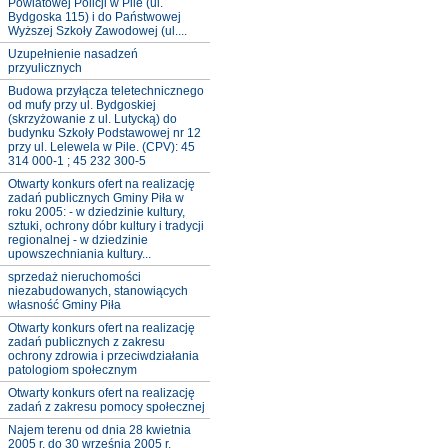
Powiatowej Policji w Pile (ul.
Bydgoska 115) i do Państwowej
Wyższej Szkoły Zawodowej (ul....
Uzupełnienie nasadzeń
przyulicznych
Budowa przyłącza teletechnicznego
od mufy przy ul. Bydgoskiej
(skrzyżowanie z ul. Lutycką) do
budynku Szkoły Podstawowej nr 12
przy ul. Lelewela w Pile. (CPV): 45
314 000-1 ; 45 232 300-5
Otwarty konkurs ofert na realizację
zadań publicznych Gminy Piła w
roku 2005: - w dziedzinie kultury,
sztuki, ochrony dóbr kultury i tradycji
regionalnej - w dziedzinie
upowszechniania kultury...
sprzedaż nieruchomości
niezabudowanych, stanowiących
własność Gminy Piła
Otwarty konkurs ofert na realizację
zadań publicznych z zakresu
ochrony zdrowia i przeciwdziałania
patologiom społecznym
Otwarty konkurs ofert na realizację
zadań z zakresu pomocy społecznej
Najem terenu od dnia 28 kwietnia
2005 r. do 30 września 2005 r.