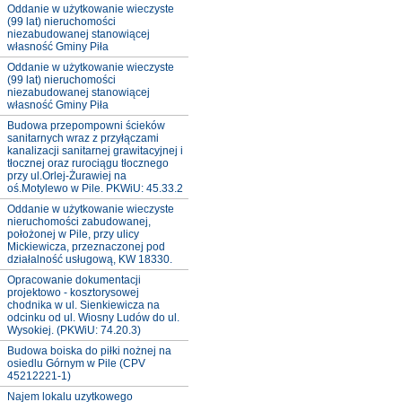
Oddanie w użytkowanie wieczyste
(99 lat) nieruchomości
niezabudowanej stanowiącej
własność Gminy Piła
Oddanie w użytkowanie wieczyste
(99 lat) nieruchomości
niezabudowanej stanowiącej
własność Gminy Piła
Budowa przepompowni ścieków
sanitarnych wraz z przyłączami
kanalizacji sanitarnej grawitacyjnej i
tłocznej oraz rurociągu tłocznego
przy ul.Orlej-Żurawiej na
oś.Motylewo w Pile. PKWiU: 45.33.2
Oddanie w użytkowanie wieczyste
nieruchomości zabudowanej,
położonej w Pile, przy ulicy
Mickiewicza, przeznaczonej pod
działalność usługową, KW 18330.
Opracowanie dokumentacji
projektowo - kosztorysowej
chodnika w ul. Sienkiewicza na
odcinku od ul. Wiosny Ludów do ul.
Wysokiej. (PKWiU: 74.20.3)
Budowa boiska do piłki nożnej na
osiedlu Górnym w Pile (CPV
45212221-1)
Najem lokalu uzytkowego