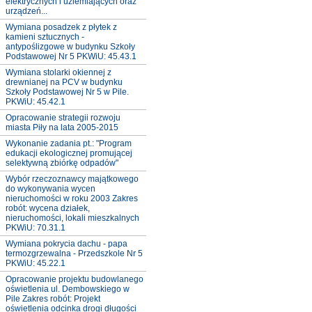
elektrycznych i uziemiających oraz
urządzeń...
Wymiana posadzek z płytek z
kamieni sztucznych -
antypoślizgowe w budynku Szkoły
Podstawowej Nr 5 PKWiU: 45.43.1
Wymiana stolarki okiennej z
drewnianej na PCV w budynku
Szkoły Podstawowej Nr 5 w Pile.
PKWiU: 45.42.1
Opracowanie strategii rozwoju
miasta Piły na lata 2005-2015
Wykonanie zadania pt.: "Program
edukacji ekologicznej promującej
selektywną zbiórkę odpadów"
Wybór rzeczoznawcy majątkowego
do wykonywania wycen
nieruchomości w roku 2003 Zakres
robót: wycena działek,
nieruchomości, lokali mieszkalnych
PKWiU: 70.31.1
Wymiana pokrycia dachu - papa
termozgrzewalna - Przedszkole Nr 5
PKWiU: 45.22.1
Opracowanie projektu budowlanego
oświetlenia ul. Dembowskiego w
Pile Zakres robót: Projekt
oświetlenia odcinka drogi długości