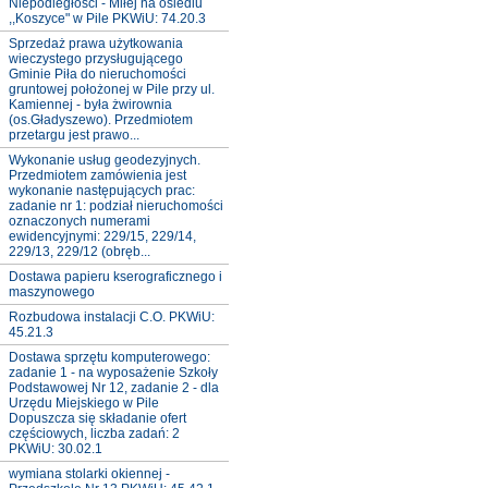
Niepodległości - Miłej na osiedlu
,,Koszyce" w Pile PKWiU: 74.20.3
Sprzedaż prawa użytkowania
wieczystego przysługującego
Gminie Piła do nieruchomości
gruntowej położonej w Pile przy ul.
Kamiennej - była żwirownia
(os.Gładyszewo). Przedmiotem
przetargu jest prawo...
Wykonanie usług geodezyjnych.
Przedmiotem zamówienia jest
wykonanie następujących prac:
zadanie nr 1: podział nieruchomości
oznaczonych numerami
ewidencyjnymi: 229/15, 229/14,
229/13, 229/12 (obręb...
Dostawa papieru kserograficznego i
maszynowego
Rozbudowa instalacji C.O. PKWiU:
45.21.3
Dostawa sprzętu komputerowego:
zadanie 1 - na wyposażenie Szkoły
Podstawowej Nr 12, zadanie 2 - dla
Urzędu Miejskiego w Pile
Dopuszcza się składanie ofert
częściowych, liczba zadań: 2
PKWiU: 30.02.1
wymiana stolarki okiennej -