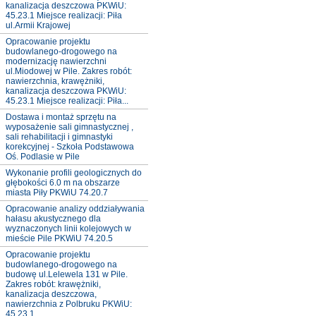
kanalizacja deszczowa PKWiU:
45.23.1 Miejsce realizacji: Piła
ul.Armii Krajowej
Opracowanie projektu
budowlanego-drogowego na
modernizację nawierzchni
ul.Miodowej w Pile. Zakres robót:
nawierzchnia, krawężniki,
kanalizacja deszczowa PKWiU:
45.23.1 Miejsce realizacji: Piła...
Dostawa i montaż sprzętu na
wyposażenie sali gimnastycznej ,
sali rehabilitacji i gimnastyki
korekcyjnej - Szkoła Podstawowa
Oś. Podlasie w Pile
Wykonanie profili geologicznych do
głębokości 6.0 m na obszarze
miasta Piły PKWiU 74.20.7
Opracowanie analizy oddziaływania
hałasu akustycznego dla
wyznaczonych linii kolejowych w
mieście Pile PKWiU 74.20.5
Opracowanie projektu
budowlanego-drogowego na
budowę ul.Lelewela 131 w Pile.
Zakres robót: krawężniki,
kanalizacja deszczowa,
nawierzchnia z Polbruku PKWiU:
45.23.1