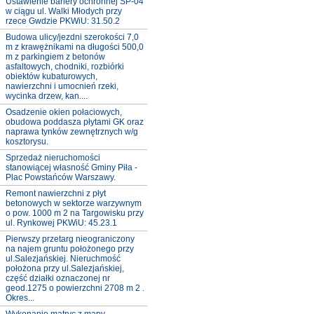
Ustawienie bariery ochronnej SP-04
w ciągu ul. Walki Młodych przy
rzece Gwdzie PKWiU: 31.50.2
Budowa ulicy/jezdni szerokości 7,0
m z krawężnikami na długości 500,0
m z parkingiem z betonów
asfaltowych, chodniki, rozbiórki
obiektów kubaturowych,
nawierzchni i umocnień rzeki,
wycinka drzew, kan....
Osadzenie okien połaciowych,
obudowa poddasza płytami GK oraz
naprawa tynków zewnętrznych w/g
kosztorysu.
Sprzedaż nieruchomości
stanowiącej własność Gminy Piła -
Plac Powstańców Warszawy.
Remont nawierzchni z płyt
betonowych w sektorze warzywnym
o pow. 1000 m 2 na Targowisku przy
ul. Rynkowej PKWiU: 45.23.1
Pierwszy przetarg nieograniczony
na najem gruntu położonego przy
ul.Salezjańskiej. Nieruchmość
położona przy ul.Salezjańskiej,
część działki oznaczonej nr
geod.1275 o powierzchni 2708 m 2 .
Okres...