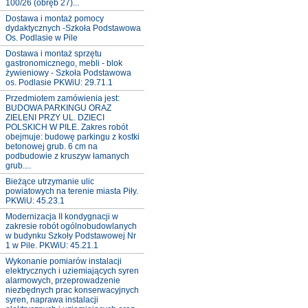
100/26 (obręb 27)...
Dostawa i montaż pomocy
dydaktycznych -Szkoła Podstawowa
Os. Podlasie w Pile
Dostawa i montaż sprzętu
gastronomicznego, mebli - blok
żywieniowy - Szkoła Podstawowa
os. Podlasie PKWiU: 29.71.1
Przedmiotem zamówienia jest:
BUDOWA PARKINGU ORAZ
ZIELENI PRZY UL. DZIECI
POLSKICH W PILE. Zakres robót
obejmuje: budowę parkingu z kostki
betonowej grub. 6 cm na
podbudowie z kruszyw łamanych
grub....
Bieżące utrzymanie ulic
powiatowych na terenie miasta Piły.
PKWiU: 45.23.1
Modernizacja II kondygnacji w
zakresie robót ogólnobudowlanych
w budynku Szkoły Podstawowej Nr
1 w Pile. PKWiU: 45.21.1
Wykonanie pomiarów instalacji
elektrycznych i uziemiających syren
alarmowych, przeprowadzenie
niezbędnych prac konserwacyjnych
syren, naprawa instalacji