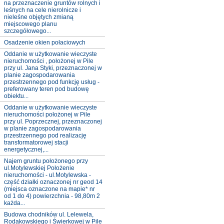
na przeznaczenie gruntów rolnych i
leśnych na cele nierolnicze i
nieleśne objętych zmianą
miejscowego planu
szczegółowego...
Osadzenie okien połaciowych
Oddanie w użytkowanie wieczyste
nieruchomości , położonej w Pile
przy ul. Jana Styki, przeznaczonej w
planie zagospodarowania
przestrzennego pod funkcję usług -
preferowany teren pod budowę
obiektu...
Oddanie w użytkowanie wieczyste
nieruchomości położonej w Pile
przy ul. Poprzecznej, przeznaczonej
w planie zagospodarowania
przestrzennego pod realizację
transformatorowej stacji
energetycznej,...
Najem gruntu położonego przy
ul.Motylewskiej Położenie
nieruchomości - ul.Motylewska -
część działki oznaczonej nr geod 14
(miejsca oznaczone na mapie* nr
od 1 do 4) powierzchnia - 98,80m 2
każda...
Budowa chodników ul. Lelewela,
Rodakowskiego i Świerkowej w Pile