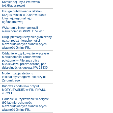
Kamiennej - była żwirownia
(oś.Gładyszewo)
Usługę publikowania tekstów
Urzędu Miasta w 2004r w prasie
lokalnej, regionalnej, i
ogólnokrajowej
Wykonanie inwentaryzacji
nieruchomości PKWiU: 74.20.1
Drugi przetarg ustny nieograniczony
na sprzedaż nieruchomości
niezabudowanych stanowiących
własność Gminy Piła
Oddanie w użytkowanie wieczyste
nieruchomości zabudowanej,
położonej w Pile, przy ulicy
Mickiewicza, przeznaczonej pod
działalność usługową, KW 18330 .
Modernizacja stadionu
lekkoatletycznego w Pile przy ul.
Żeromskiego
Budowa chodników przy ul.
MOTYLEWSKIEJ w Pile PKWiU:
45.23.1
Oddanie w użytkowanie wieczyste
(99 lat) nieruchomości
niezabudowanych stanowiących
własność Gminy Piła