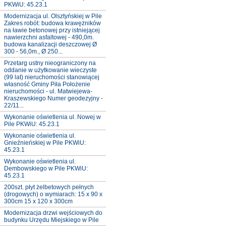
PKWiU: 45.23.1
Modernizacja ul. Olsztyńskiej w Pile
Zakres robót: budowa krawężników
na ławie betonowej przy istniejącej
nawierzchni asfaltowej - 490,0m.
budowa kanalizacji deszczowej Ø
300 - 56,0m., Ø 250...
Przetarg ustny nieograniczony na
oddanie w użytkowanie wieczyste
(99 lat) nieruchomości stanowiącej
własność Gminy Piła Położenie
nieruchomości - ul. Matwiejewa-
Kraszewskiego Numer geodezyjny -
22/11...
Wykonanie oświetlenia ul. Nowej w
Pile PKWiU: 45.23.1
Wykonanie oświetlenia ul.
Gnieźnieńskiej w Pile PKWiU:
45.23.1
Wykonanie oświetlenia ul.
Dembowskiego w Pile PKWiU:
45.23.1
200szt. płyt żelbetowych pełnych
(drogowych) o wymiarach: 15 x 90 x
300cm 15 x 120 x 300cm
Modernizacja drzwi wejściowych do
budynku Urzędu Miejskiego w Pile