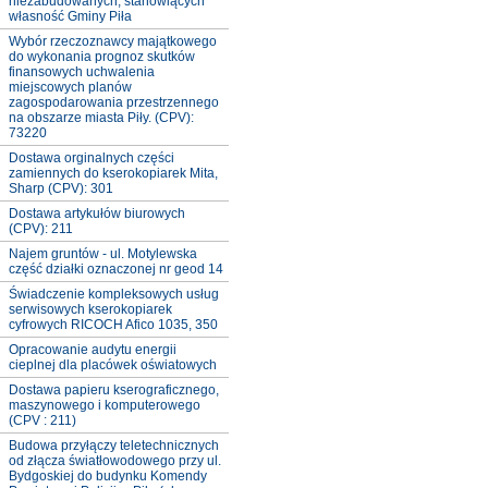
niezabudowanych, stanowiących
własność Gminy Piła
Wybór rzeczoznawcy majątkowego
do wykonania prognoz skutków
finansowych uchwalenia
miejscowych planów
zagospodarowania przestrzennego
na obszarze miasta Piły. (CPV):
73220
Dostawa orginalnych części
zamiennych do kserokopiarek Mita,
Sharp (CPV): 301
Dostawa artykułów biurowych
(CPV): 211
Najem gruntów - ul. Motylewska
część działki oznaczonej nr geod 14
Świadczenie kompleksowych usług
serwisowych kserokopiarek
cyfrowych RICOCH Afico 1035, 350
Opracowanie audytu energii
cieplnej dla placówek oświatowych
Dostawa papieru kserograficznego,
maszynowego i komputerowego
(CPV : 211)
Budowa przyłączy teletechnicznych
od złącza światłowodowego przy ul.
Bydgoskiej do budynku Komendy