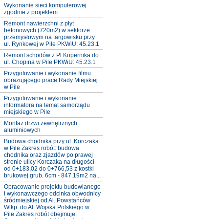
Wykonanie sieci komputerowej
zgodnie z projektem
Remont nawierzchni z płyt
betonowych (720m2) w sektorze
przemysłowym na targowisku przy
ul. Rynkowej w Pile PKWiU: 45.23.1
Remont schodów z Pl.Kopernika do
ul. Chopina w Pile PKWiU: 45.23.1
Przygotowanie i wykonanie filmu
obrazującego prace Rady Miejskiej
w Pile
Przygotowanie i wykonanie
informatora na temat samorządu
miejskiego w Pile
Montaż drzwi zewnętrznych
aluminiowych
Budowa chodnika przy ul. Korczaka
w Pile Zakres robót: budowa
chodnika oraz zjazdów po prawej
stronie ulicy Korczaka na długości
od 0+183,02 do 0+766,53 z kostki
brukowej grub. 6cm - 847.19m2 na...
Opracowanie projektu budowlanego
i wykonawczego odcinka obwodnicy
śródmiejskiej od Al. Powstańców
Wlkp. do Al. Wojska Polskiego w
Pile Zakres robót obejmuje: