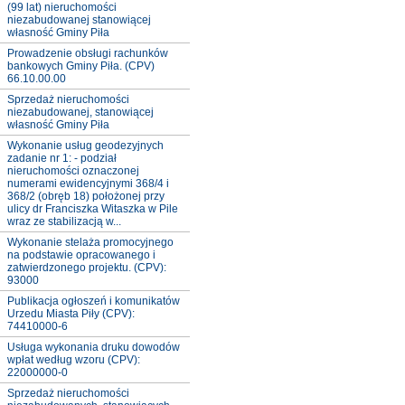
(99 lat) nieruchomości
niezabudowanej stanowiącej
własność Gminy Piła
Prowadzenie obsługi rachunków
bankowych Gminy Piła. (CPV)
66.10.00.00
Sprzedaż nieruchomości
niezabudowanej, stanowiącej
własność Gminy Piła
Wykonanie usług geodezyjnych
zadanie nr 1: - podział
nieruchomości oznaczonej
numerami ewidencyjnymi 368/4 i
368/2 (obręb 18) położonej przy
ulicy dr Franciszka Witaszka w Pile
wraz ze stabilizacją w...
Wykonanie stelaża promocyjnego
na podstawie opracowanego i
zatwierdzonego projektu. (CPV):
93000
Publikacja ogłoszeń i komunikatów
Urzedu Miasta Piły (CPV):
74410000-6
Usługa wykonania druku dowodów
wpłat według wzoru (CPV):
22000000-0
Sprzedaż nieruchomości