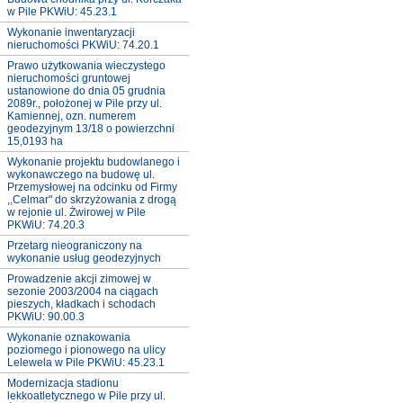
w Pile PKWiU: 45.23.1
Wykonanie inwentaryzacji
nieruchomości PKWiU: 74.20.1
Prawo użytkowania wieczystego
nieruchomości gruntowej
ustanowione do dnia 05 grudnia
2089r., położonej w Pile przy ul.
Kamiennej, ozn. numerem
geodezyjnym 13/18 o powierzchni
15,0193 ha
Wykonanie projektu budowlanego i
wykonawczego na budowę ul.
Przemysłowej na odcinku od Firmy
,,Celmar" do skrzyżowania z drogą
w rejonie ul. Żwirowej w Pile
PKWiU: 74.20.3
Przetarg nieograniczony na
wykonanie usług geodezyjnych
Prowadzenie akcji zimowej w
sezonie 2003/2004 na ciągach
pieszych, kładkach i schodach
PKWiU: 90.00.3
Wykonanie oznakowania
poziomego i pionowego na ulicy
Lelewela w Pile PKWiU: 45.23.1
Modernizacja stadionu
lekkoatletycznego w Pile przy ul.