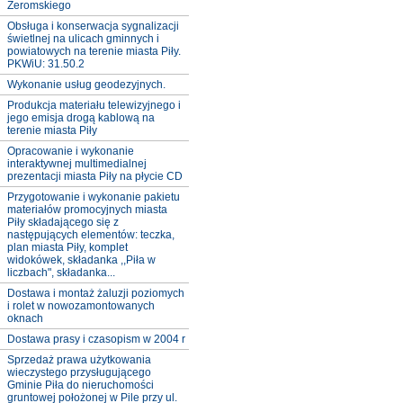
Żeromskiego
Obsługa i konserwacja sygnalizacji
świetlnej na ulicach gminnych i
powiatowych na terenie miasta Piły.
PKWiU: 31.50.2
Wykonanie usług geodezyjnych.
Produkcja materiału telewizyjnego i
jego emisja drogą kablową na
terenie miasta Piły
Opracowanie i wykonanie
interaktywnej multimedialnej
prezentacji miasta Piły na płycie CD
Przygotowanie i wykonanie pakietu
materiałów promocyjnych miasta
Piły składającego się z
następujących elementów: teczka,
plan miasta Piły, komplet
widokówek, składanka ,,Piła w
liczbach", składanka...
Dostawa i montaż żaluzji poziomych
i rolet w nowozamontowanych
oknach
Dostawa prasy i czasopism w 2004 r
Sprzedaż prawa użytkowania
wieczystego przysługującego
Gminie Piła do nieruchomości
gruntowej położonej w Pile przy ul.