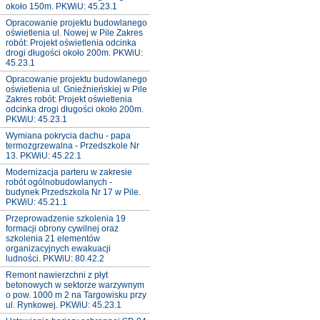
około 150m. PKWiU: 45.23.1
Opracowanie projektu budowlanego
oświetlenia ul. Nowej w Pile Zakres
robót: Projekt oświetlenia odcinka
drogi długości około 200m. PKWiU:
45.23.1
Opracowanie projektu budowlanego
oświetlenia ul. Gnieźnieńskiej w Pile
Zakres robót: Projekt oświetlenia
odcinka drogi długości około 200m.
PKWiU: 45.23.1
Wymiana pokrycia dachu - papa
termozgrzewalna - Przedszkole Nr
13. PKWiU: 45.22.1
Modernizacja parteru w zakresie
robót ogólnobudowlanych -
budynek Przedszkola Nr 17 w Pile.
PKWiU: 45.21.1
Przeprowadzenie szkolenia 19
formacji obrony cywilnej oraz
szkolenia 21 elementów
organizacyjnych ewakuacji
ludności. PKWiU: 80.42.2
Remont nawierzchni z płyt
betonowych w sektorze warzywnym
o pow. 1000 m 2 na Targowisku przy
ul. Rynkowej. PKWiU: 45.23.1