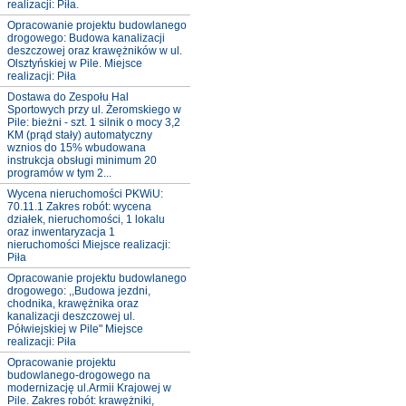
realizacji: Piła.
Opracowanie projektu budowlanego
drogowego: Budowa kanalizacji
deszczowej oraz krawężników w ul.
Olsztyńskiej w Pile. Miejsce
realizacji: Piła
Dostawa do Zespołu Hal
Sportowych przy ul. Żeromskiego w
Pile: bieżni - szt. 1 silnik o mocy 3,2
KM (prąd stały) automatyczny
wznios do 15% wbudowana
instrukcja obsługi minimum 20
programów w tym 2...
Wycena nieruchomości PKWiU:
70.11.1 Zakres robót: wycena
działek, nieruchomości, 1 lokalu
oraz inwentaryzacja 1
nieruchomości Miejsce realizacji:
Piła
Opracowanie projektu budowlanego
drogowego: ,,Budowa jezdni,
chodnika, krawężnika oraz
kanalizacji deszczowej ul.
Półwiejskiej w Pile" Miejsce
realizacji: Piła
Opracowanie projektu
budowlanego-drogowego na
modernizację ul.Armii Krajowej w
Pile. Zakres robót: krawężniki,