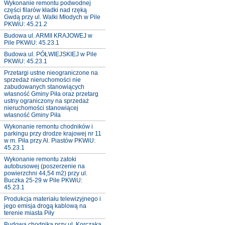
Wykonanie remontu podwodnej
części filarów kładki nad rzęką
Gwdą przy ul. Walki Młodych w Pile
PKWiU: 45.21.2
Budowa ul. ARMII KRAJOWEJ w
Pile PKWiU: 45.23.1
Budowa ul. PÓŁWIEJSKIEJ w Pile
PKWiU: 45.23.1
Przetargi ustne nieograniczone na
sprzedaż nieruchomości nie
zabudowanych stanowiących
własność Gminy Piła oraz przetarg
ustny ograniczony na sprzedaż
nieruchomości stanowiącej
własność Gminy Piła
Wykonanie remontu chodników i
parkingu przy drodze krajowej nr 11
w m. Piła przy Al. Piastów PKWiU:
45.23.1
Wykonanie remontu zatoki
autobusowej (poszerzenie na
powierzchni 44,54 m2) przy ul.
Buczka 25-29 w Pile PKWiU:
45.23.1
Produkcja materiału telewizyjnego i
jego emisja drogą kablową na
terenie miasta Piły
Budowa chodnika przy ul. Korczaka