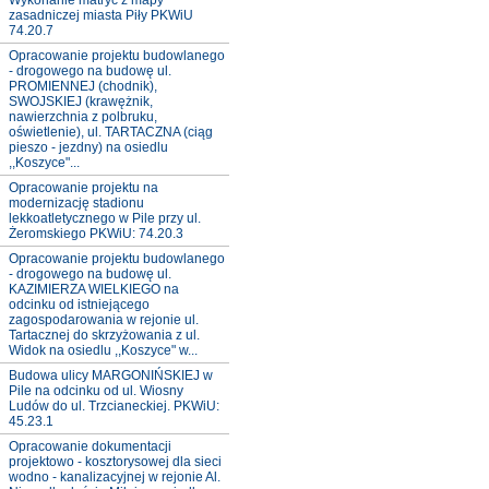
Wykonanie matryc z mapy
zasadniczej miasta Piły PKWiU
74.20.7
Opracowanie projektu budowlanego
- drogowego na budowę ul.
PROMIENNEJ (chodnik),
SWOJSKIEJ (krawężnik,
nawierzchnia z polbruku,
oświetlenie), ul. TARTACZNA (ciąg
pieszo - jezdny) na osiedlu
,,Koszyce"...
Opracowanie projektu na
modernizację stadionu
lekkoatletycznego w Pile przy ul.
Żeromskiego PKWiU: 74.20.3
Opracowanie projektu budowlanego
- drogowego na budowę ul.
KAZIMIERZA WIELKIEGO na
odcinku od istniejącego
zagospodarowania w rejonie ul.
Tartacznej do skrzyżowania z ul.
Widok na osiedlu ,,Koszyce" w...
Budowa ulicy MARGONIŃSKIEJ w
Pile na odcinku od ul. Wiosny
Ludów do ul. Trzcianeckiej. PKWiU:
45.23.1
Opracowanie dokumentacji
projektowo - kosztorysowej dla sieci
wodno - kanalizacyjnej w rejonie Al.