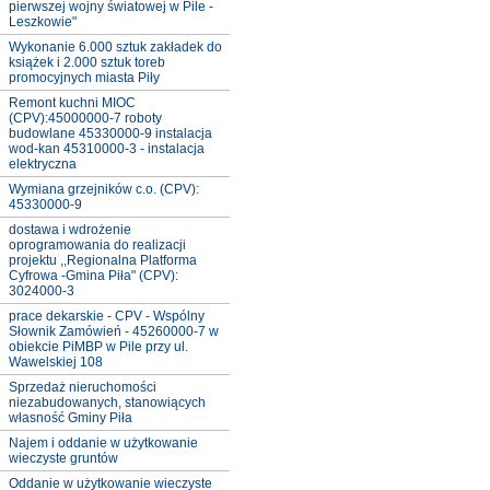
pierwszej wojny światowej w Pile -
Leszkowie"
Wykonanie 6.000 sztuk zakładek do
książek i 2.000 sztuk toreb
promocyjnych miasta Piły
Remont kuchni MIOC
(CPV):45000000-7 roboty
budowlane 45330000-9 instalacja
wod-kan 45310000-3 - instalacja
elektryczna
Wymiana grzejników c.o. (CPV):
45330000-9
dostawa i wdrożenie
oprogramowania do realizacji
projektu ,,Regionalna Platforma
Cyfrowa -Gmina Piła" (CPV):
3024000-3
prace dekarskie - CPV - Wspólny
Słownik Zamówień - 45260000-7 w
obiekcie PiMBP w Pile przy ul.
Wawelskiej 108
Sprzedaż nieruchomości
niezabudowanych, stanowiących
własność Gminy Piła
Najem i oddanie w użytkowanie
wieczyste gruntów
Oddanie w użytkowanie wieczyste